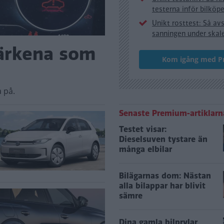
testerna inför bilköp
Unikt rosttest: Så avs
sanningen under skal
Märkena som
Kom igång med 
 på.
Senaste Premium-artiklarn
Testet visar:
Dieselsuven tystare än
många elbilar
Bilägarnas dom: Nästan
alla bilappar har blivit
sämre
Dina gamla bilprylar