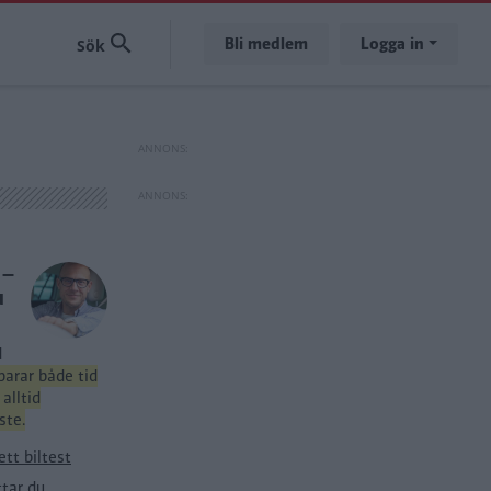
Bli medlem
Logga in
 –
u
d
parar både tid
alltid
ste.
tt biltest
ttar du