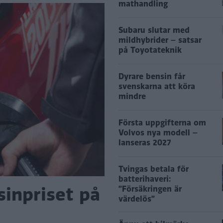
mathandling
Subaru slutar med
mildhybrider – satsar
på Toyotateknik
Dyrare bensin får
svenskarna att köra
mindre
Första uppgifterna om
Volvos nya modell –
lanseras 2027
Tvingas betala för
batterihaveri:
sinpriset på
”Försäkringen är
värdelös”