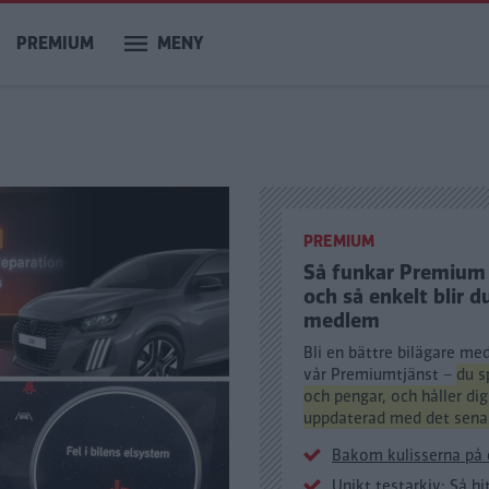
PREMIUM
MENY
PREMIUM
Så funkar Premium
och så enkelt blir d
medlem
Bli en bättre bilägare me
vår Premiumtjänst –
du s
och pengar, och håller dig 
uppdaterad med det sena
Bakom kulisserna på e
Unikt testarkiv: Så hi