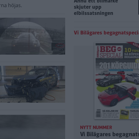
Ännu ett bilmärke
rna höjas.
skjuter upp
elbilssatsningen
Vi Bilägares begagnatspeci
NYTT NUMMER
Vi Bilägares begagnat