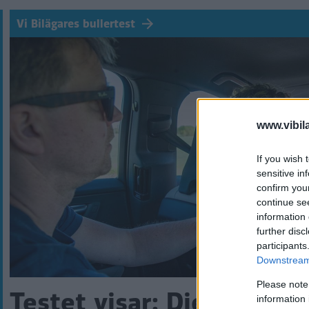
Vi Bilägares bullertest
www.vibil
If you wish 
sensitive in
confirm you
continue se
information 
further disc
participants
Downstream 
Please note
Testet visar: Dieselsuve
information 