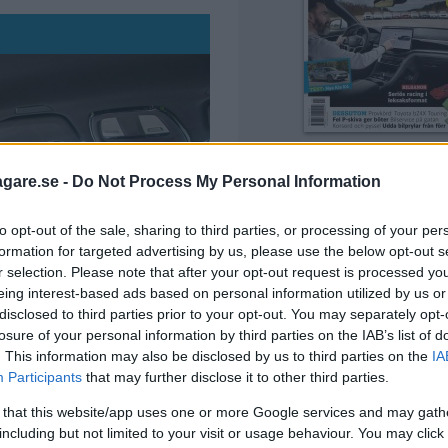
NYTT NUMMER
Vi Bilägare 10/2026 – 
agare.se -
Do Not Process My Personal Information
nummer!
to opt-out of the sale, sharing to third parties, or processing of your per
formation for targeted advertising by us, please use the below opt-out s
Prenumerera
r selection. Please note that after your opt-out request is processed y
eing interest-based ads based on personal information utilized by us or
Läs digitalt
disclosed to third parties prior to your opt-out. You may separately opt-
losure of your personal information by third parties on the IAB’s list of
Köp tidningen
. This information may also be disclosed by us to third parties on the
IA
Participants
that may further disclose it to other third parties.
Läs mer
 that this website/app uses one or more Google services and may gath
n tystare än
including but not limited to your visit or usage behaviour. You may click 