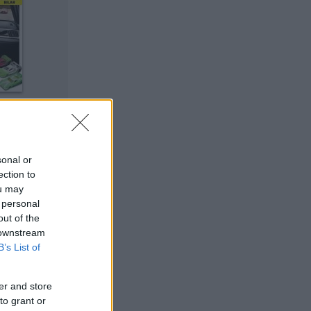
nytt
sonal or
ection to
ou may
 personal
out of the
 downstream
B’s List of
er and store
to grant or