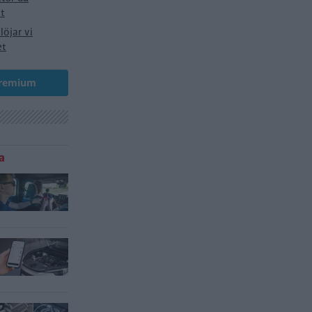
et
löjar vi
et
Premium
a