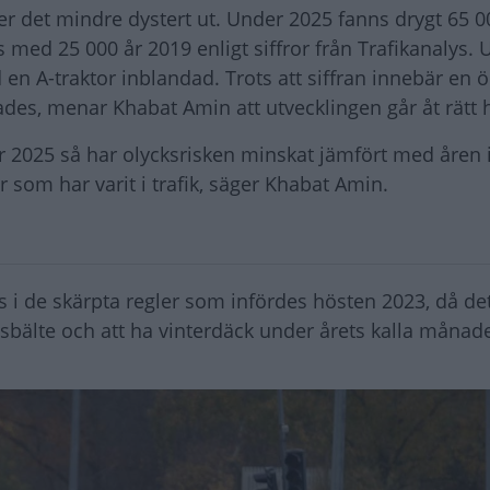
ser det mindre dystert ut. Under 2025 fanns drygt 65 0
ras med 25 000 år 2019 enligt siffror från Trafikanalys.
 A-traktor inblandad. Trots att siffran innebär en ö
es, menar Khabat Amin att utvecklingen går åt rätt h
kor 2025 så har olycksrisken minskat jämfört med åren 
 som har varit i trafik, säger Khabat Amin.
s i de skärpta regler som infördes hösten 2023, då de
sbälte och att ha vinterdäck under årets kalla månade