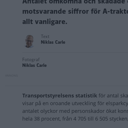
Antalet omkomna och skadade el
motsvarande siffror för A-trakto
allt vanligare.
Text
Niklas Carle
Fotograf
Niklas Carle
Transportstyrelsens statistik
för antal sk
visar på en oroande utveckling för elsparkc
antalet olyckor med personskador ökat kon
hela 38 procent, från 4 705 till 6 505 styck