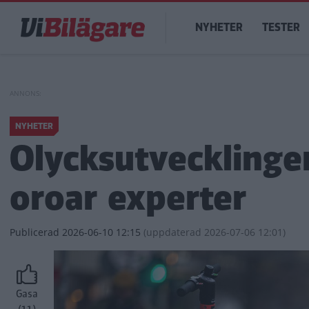
Hoppa
Main
till
NYHETER
TESTER
navigation
huvudinnehåll
NYHETER
Olycksutvecklinge
oroar experter
Publicerad
2026-06-10 12:15
(
uppdaterad
2026-07-06 12:01)
Gasa