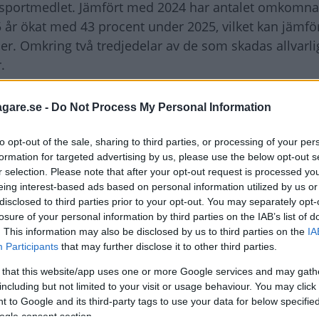
 transportmedlet. Jämfört med 2024 har antalet omkomn
5 år ökat med 43 procent under 2025, vilket kan jämf
er. Omkring två tredjedelar av de som skadas allvarl
.
kilt oroande. Forskningen visar att elsparkcykelolyck
agare.se -
Do Not Process My Personal Information
dor och frakturer i armarna. Alkohol, brist på hjälm o
dor, säger Khabat Amin som är statistiker och
to opt-out of the sale, sharing to third parties, or processing of your per
lsen.
formation for targeted advertising by us, please use the below opt-out s
r selection. Please note that after your opt-out request is processed y
talet olyckor har ökat rejält i mindre städer, trots att
eing interest-based ads based on personal information utilized by us or
att bromsa utvecklingen understryks behovet av riktad
disclosed to third parties prior to your opt-out. You may separately opt-
losure of your personal information by third parties on the IAB’s list of
. This information may also be disclosed by us to third parties on the
IA
Participants
that may further disclose it to other third parties.
 that this website/app uses one or more Google services and may gath
including but not limited to your visit or usage behaviour. You may click 
 to Google and its third-party tags to use your data for below specifi
ogle consent section.