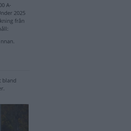
00 A-
 Under 2025
kning från
åll:
innan.
t bland
r.