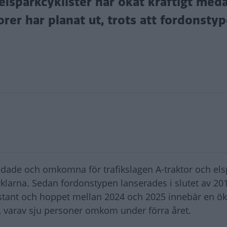
sparkcyklister har ökat kraftigt med
rer har planat ut, trots att fordonstyp
adade och omkomna för trafikslagen A-traktor och els
yklarna. Sedan fordonstypen lanserades i slutet av 20
stant och hoppet mellan 2024 och 2025 innebär en ö
en, varav sju personer omkom under förra året.