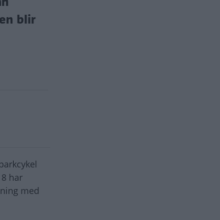
an
en blir
parkcykel
18 har
kning med