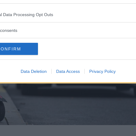
l Data Processing Opt Outs
consents
CONFIRM
Data Deletion
Data Access
Privacy Policy