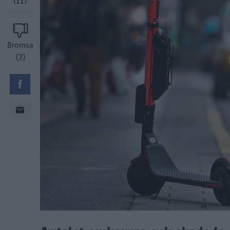
(11)
Bromsa
(7)