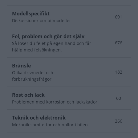
Inga
Modellspecifikt
691
nya
Diskussioner om bilmodeller
inlägg
Inga
Fel, problem och gör-det-själv
nya
676
Så löser du felet på egen hand och får
inlägg
hjälp med felsökningen.
Inga
Bränsle
nya
182
Olika drivmedel och
inlägg
förbrukningsfrågor
Inga
Rost och lack
60
nya
Problemen med korrosion och lackskador
inlägg
Inga
Teknik och elektronik
266
nya
Mekanik samt ettor och nollor i bilen
inlägg