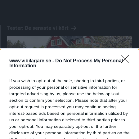
Tester: De senaste vi kört
www.vibilagare.se -
Do Not Process My Personal
Information
If you wish to opt-out of the sale, sharing to third parties, or
processing of your personal or sensitive information for
targeted advertising by us, please use the below opt-out
section to confirm your selection. Please note that after your
opt-out request is processed you may continue seeing
Kia utmanar i kombiklassen – blir omkörd
interest-based ads based on personal information utilized by
av ”gamlingen”
us or personal information disclosed to third parties prior to
your opt-out. You may separately opt-out of the further
Nykomlingen fälls av en besvärande nackdel.
disclosure of your personal information by third parties on the