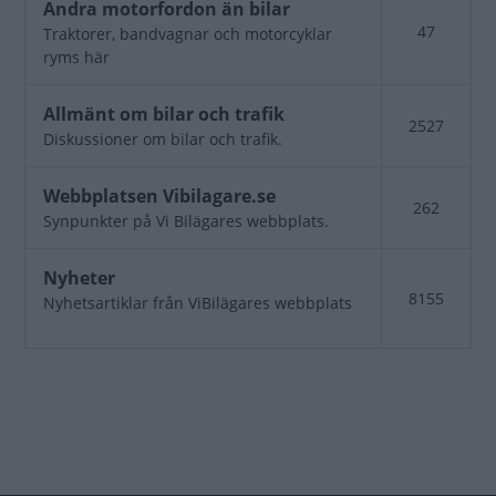
Inga
Andra motorfordon än bilar
nya
47
Traktorer, bandvagnar och motorcyklar
inlägg
ryms här
Inga
Allmänt om bilar och trafik
2527
nya
Diskussioner om bilar och trafik.
inlägg
Inga
Webbplatsen Vibilagare.se
262
nya
Synpunkter på Vi Bilägares webbplats.
inlägg
Inga
Nyheter
8155
nya
Nyhetsartiklar från ViBilägares webbplats
inlägg