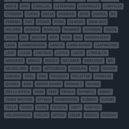
BUICK
BYD
CADILLAC
CATERHAM
CHEVROLET
CHRYSLER
CITROËN
CUPRA
DACIA
DAEWOO
DFSK
DODGE
DS
FERRARI
FIAT
FISKER
FORD
GENESIS
GWM WEY
HOLDEN
HONDA
HONGQI
HUMMER
HYUNDAI
INEOS
ISUZU
JAC
JAGUAR
JEEP
KGM
KIA
KOENIGSEGG
LADA
LAMBORGHINI
LANCIA
LAND ROVER
LEAPMOTOR
LEVC
LEXUS
LINCOLN
LOTUS
LUCID
LYNK & CO
MASERATI
MAXUS
MAZDA
MCLAREN
MERCEDES
MG
MICROLINO
MINI
MITSUBISHI
MORGAN
NIO
NISSAN
OMODA
OPEL
ORA
PEUGEOT
POLESTAR
PORSCHE
QOROS
RAM
RANGE ROVER
RENAULT
RIVIAN
ROLLS-ROYCE
SAAB
SEAT
SKODA
SKYWELL
SMART
SONO MOTORS
SPYKER
SSANGYONG
SUBARU
SUZUKI
TESLA
THINK
TOGG
TOYOTA
UNITI
VINFAST
VOLKSWAGEN
VOLVO
XPENG
ZEEKR
ZENVO
ZHIDOU