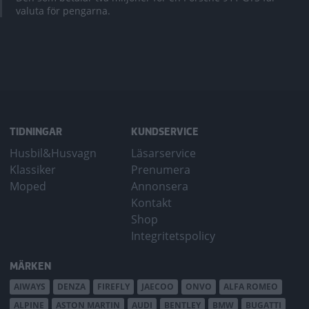
valuta för pengarna.
TIDNINGAR
KUNDSERVICE
Husbil&Husvagn
Läsarservice
Klassiker
Prenumera
Moped
Annonsera
Kontakt
Shop
Integritetspolicy
MÄRKEN
AIWAYS
DENZA
FIREFLY
JAECOO
ONVO
ALFA ROMEO
ALPINE
ASTON MARTIN
AUDI
BENTLEY
BMW
BUGATTI