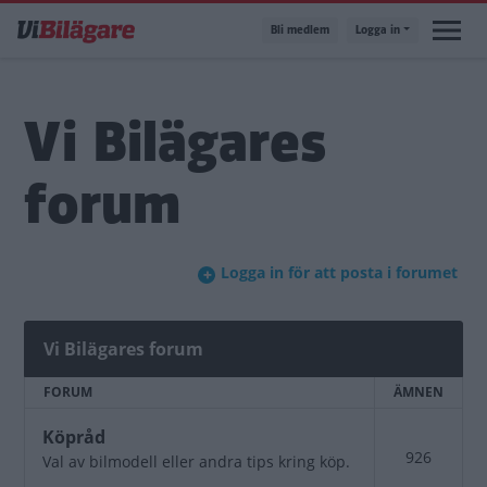
Hoppa
Bli medlem
Logga in
till
huvudinnehåll
Vi Bilägares
forum
Logga in för att posta i forumet
Vi Bilägares forum
FORUM
ÄMNEN
Inga
Köpråd
926
nya
Val av bilmodell eller andra tips kring köp.
inlägg