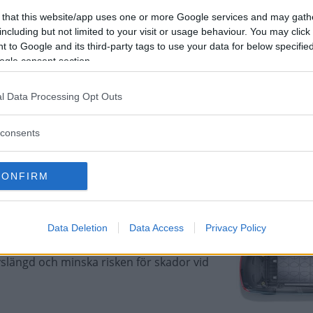
5 först ut
 that this website/app uses one or more Google services and may gath
ljas på den svenska marknaden. Det
including but not limited to your visit or usage behaviour. You may click 
.
 to Google and its third-party tags to use your data for below specifi
ogle consent section.
l Data Processing Opt Outs
te för elbilar
consents
på att börja använda en teknik som
lbilar längs vägen.
CONFIRM
Data Deletion
Data Access
Privacy Policy
U5
slängd och minska risken för skador vid