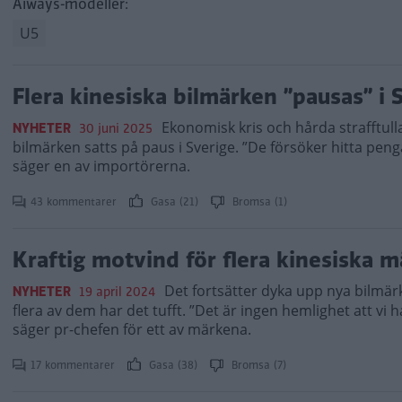
Aiways-modeller:
U5
Flera kinesiska bilmärken ”pausas” i 
Ekonomisk kris och hårda strafftulla
NYHETER
30 juni 2025
bilmärken satts på paus i Sverige. ”De försöker hitta pen
säger en av importörerna.
43 kommentarer
Gasa (21)
Bromsa (1)
Kraftig motvind för flera kinesiska m
Det fortsätter dyka upp nya bilm
NYHETER
19 april 2024
flera av dem har det tufft. ”Det är ingen hemlighet att vi
säger pr-chefen för ett av märkena.
17 kommentarer
Gasa (38)
Bromsa (7)