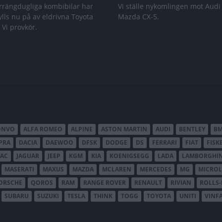
rrängdugliga kombibilar har
Vi ställe nykomlingen mot Audi
lls nu på av eldrivna Toyota
Mazda CX-5.
 Vi provkör.
ONVO
ALFA ROMEO
ALPINE
ASTON MARTIN
AUDI
BENTLEY
B
PRA
DACIA
DAEWOO
DFSK
DODGE
DS
FERRARI
FIAT
FISK
JAC
JAGUAR
JEEP
KGM
KIA
KOENIGSEGG
LADA
LAMBORGHIN
MASERATI
MAXUS
MAZDA
MCLAREN
MERCEDES
MG
MICROL
ORSCHE
QOROS
RAM
RANGE ROVER
RENAULT
RIVIAN
ROLLS
SUBARU
SUZUKI
TESLA
THINK
TOGG
TOYOTA
UNITI
VINF