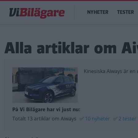
Hoppa
Main
till
NYHETER
TESTER
navigation
huvudinnehåll
Alla artiklar om A
Kinesiska Aiways är en
På Vi Bilägare har vi just nu:
Totalt 13 artiklar om Aiways
✅
10 nyheter
✅
2 tester