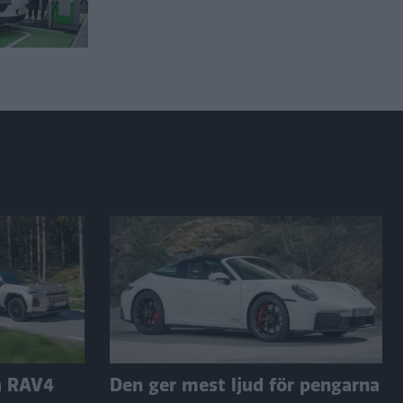
a RAV4
Den ger mest ljud för pengarna