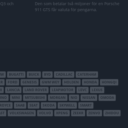
 Q3 och
Den som betalar två miljoner för en Porsche
911 GTS får valuta för pengarna.
MW
BUGATTI
BUICK
BYD
CADILLAC
CATERHAM
ER
FORD
GENESIS
GWM WEY
HOLDEN
HONDA
HONGQI
I
LANCIA
LAND ROVER
LEAPMOTOR
LEVC
LEXUS
INO
MINI
MITSUBISHI
MORGAN
NIO
NISSAN
OMODA
-ROYCE
SAAB
SEAT
SKODA
SKYWELL
SMART
AST
VOLKSWAGEN
VOLVO
XPENG
ZEEKR
ZENVO
ZHIDOU