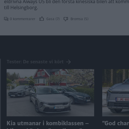
eldrivna Aiways U5 bli den första kinesiska bilen att komma
till Helsingborg.
0 kommentarer
Gasa (7)
Bromsa (5)
Tester: De senaste vi kört
Kia utmanar i kombiklassen –
”God chans