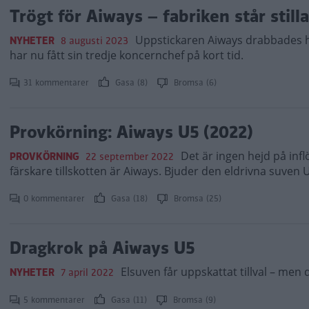
Trögt för Aiways – fabriken står stilla
Uppstickaren Aiways drabbades h
NYHETER
8 augusti 2023
har nu fått sin tredje koncernchef på kort tid.
31 kommentarer
Gasa (8)
Bromsa (6)
Provkörning: Aiways U5 (2022)
Det är ingen hejd på infl
PROVKÖRNING
22 september 2022
färskare tillskotten är Aiways. Bjuder den eldrivna suven 
0 kommentarer
Gasa (18)
Bromsa (25)
Dragkrok på Aiways U5
Elsuven får uppskattat tillval – men 
NYHETER
7 april 2022
5 kommentarer
Gasa (11)
Bromsa (9)