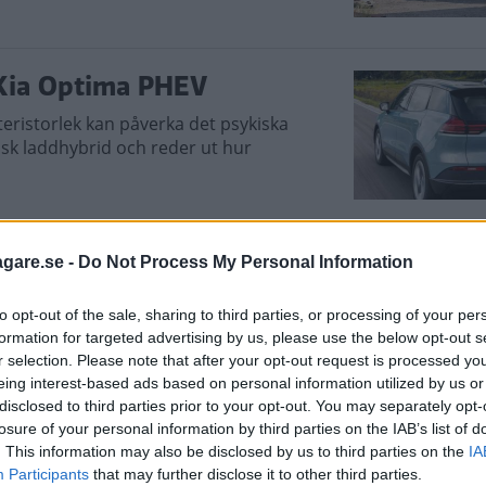
 Kia Optima PHEV
teristorlek kan påverka det psykiska
nsk laddhybrid och reder ut hur
agare.se -
Do Not Process My Personal Information
år den sig mot
to opt-out of the sale, sharing to third parties, or processing of your per
formation for targeted advertising by us, please use the below opt-out s
MG Marvel R om köparna. Så här står
r selection. Please note that after your opt-out request is processed y
eing interest-based ads based on personal information utilized by us or
disclosed to third parties prior to your opt-out. You may separately opt-
losure of your personal information by third parties on the IAB’s list of
. This information may also be disclosed by us to third parties on the
IA
Participants
that may further disclose it to other third parties.