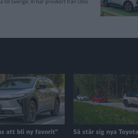
 till Sverige. Vi har provkört från Oslo
 att bli ny favorit”
Så står sig nya Toyot