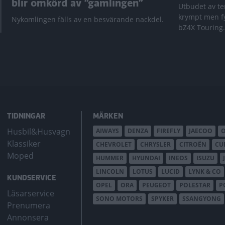
blir omkörd av ”gamlingen”
Utbudet av te
krympt men fy
Nykomlingen fälls av en besvärande nackdel.
bZ4X Touring.
TIDNINGAR
MÄRKEN
Husbil&Husvagn
AIWAYS
DENZA
FIREFLY
JAECOO
Klassiker
CHEVROLET
CHRYSLER
CITROËN
CU
Moped
HUMMER
HYUNDAI
INEOS
ISUZU
LINCOLN
LOTUS
LUCID
LYNK & CO
KUNDSERVICE
OPEL
ORA
PEUGEOT
POLESTAR
P
Läsarservice
SONO MOTORS
SPYKER
SSANGYONG
Prenumera
Annonsera