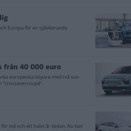
dig
 och Europa för en självkörande
s från 40 000 euro
locka europeiska köpare med två suv-
en "crossovercoupé".
för två och ett halvt år sedan. Nu kan