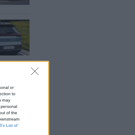
sonal or
ection to
ou may
 personal
out of the
 downstream
B’s List of