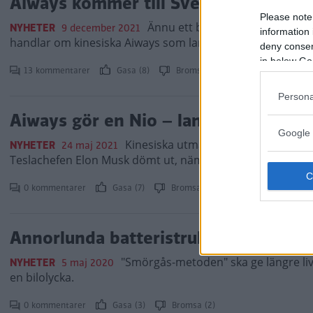
Aiways kommer till Sverige – suven U
Please note
Ännu ett bilmärke ska börja sä
NYHETER
9 december 2021
information 
handlar om kinesiska Aiways som lanserar en eldriven suv
deny consent
in below Go
13 kommentarer
Gasa (8)
Bromsa (14)
Persona
Aiways gör en Nio – lanserar batteriby
Google 
Kinesiska utmanaren Aiways siktar 
NYHETER
24 maj 2021
Teslachefen Elon Musk dömt ut, nämligen batteribyte för e
0 kommentarer
Gasa (7)
Bromsa (6)
Annorlunda batteristruktur i Aiways 
"Smörgås-metoden" ska ge längre liv
NYHETER
5 maj 2020
en bilolycka.
0 kommentarer
Gasa (3)
Bromsa (2)