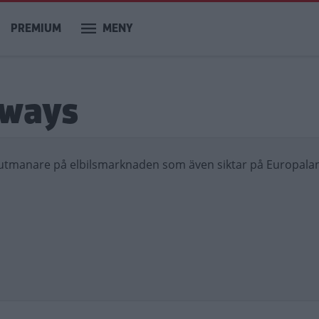
PREMIUM
MENY
iways
 utmanare på elbilsmarknaden som även siktar på Europalan