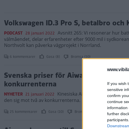
Volkswagen ID.3 Pro S, betalbro och
Avsnitt 265: Vi resonerar hur bat
PODCAST
28 januari 2022
välmåendet, delar erfarenheter efter 9000 mil i sydkorea
Northvolt kan påverka vägprojekt i Norrland.
6 kommentarer
Gasa (8)
Bromsa (10)
www.vibil
Svenska priser för Aiways U5 – så st
konkurrenterna
If you wish 
sensitive in
Kinesiska Aiways U5 ska utmana 
NYHETER
21 januari 2022
confirm you
den sig mot två av konkurrenterna.
continue se
information 
25 kommentarer
Gasa (10)
Bromsa (15)
further disc
participants
Downstream 