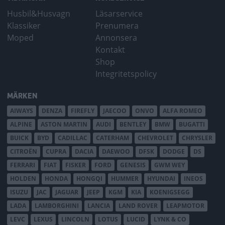
Husbil&Husvagn
Läsarservice
Klassiker
Prenumera
Moped
Annonsera
Kontakt
Shop
Integritetspolicy
MÄRKEN
AIWAYS
DENZA
FIREFLY
JAECOO
ONVO
ALFA ROMEO
ALPINE
ASTON MARTIN
AUDI
BENTLEY
BMW
BUGATTI
BUICK
BYD
CADILLAC
CATERHAM
CHEVROLET
CHRYSLER
CITROËN
CUPRA
DACIA
DAEWOO
DFSK
DODGE
DS
FERRARI
FIAT
FISKER
FORD
GENESIS
GWM WEY
HOLDEN
HONDA
HONGQI
HUMMER
HYUNDAI
INEOS
ISUZU
JAC
JAGUAR
JEEP
KGM
KIA
KOENIGSEGG
LADA
LAMBORGHINI
LANCIA
LAND ROVER
LEAPMOTOR
LEVC
LEXUS
LINCOLN
LOTUS
LUCID
LYNK & CO