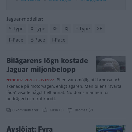
Jaguar-modeller:
S-Type
X-Type
XF
XJ
F-Type
XE
F-Pace
E-Pace
I-Pace
Bilägarens lögn kostade
Jaguar miljonbelopp
Bilen var omöjlig att bromsa och
NYHETER
2026-08-05 09:22
skenade på motorvägen, enligt ägaren. Men bilens ”svarta
låda” visade något helt annat. Nu döms mannen för
bedrägeri och trafikbrott.
0 kommentarer
Gasa (3)
Bromsa (7)
Avslöjat: Fyra