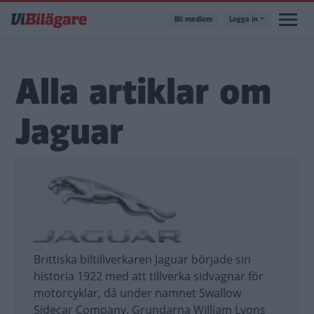
Hoppa
Bli medlem
Logga in
till
huvudinnehåll
Alla artiklar om
Jaguar
Brittiska biltillverkaren Jaguar började sin
historia 1922 med att tillverka sidvagnar för
motorcyklar, då under namnet Swallow
Sidecar Company. Grundarna William Lyons