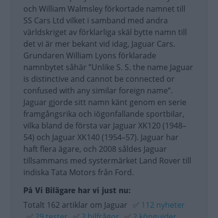
och William Walmsley förkortade namnet till
SS Cars Ltd vilket i samband med andra
världskriget av förklarliga skäl bytte namn till
det vi är mer bekant vid idag, Jaguar Cars.
Grundaren William Lyons förklarade
namnbytet såhär ”Unlike S. S. the name Jaguar
is distinctive and cannot be connected or
confused with any similar foreign name”.
Jaguar gjorde sitt namn känt genom en serie
framgångsrika och iögonfallande sportbilar,
vilka bland de första var Jaguar XK120 (1948–
54) och Jaguar XK140 (1954–57). Jaguar har
haft flera ägare, och 2008 såldes Jaguar
tillsammans med systermärket Land Rover till
indiska Tata Motors från Ford.
På Vi Bilägare har vi just nu:
Totalt 162 artiklar om Jaguar
✅
112 nyheter
✅
29 tester
✅
2 bilfrågor
✅
2 köpguider