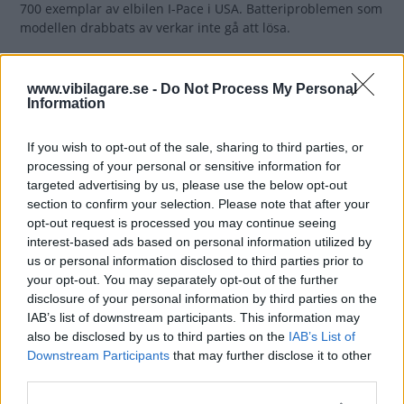
700 exemplar av elbilen I-Pace i USA. Batteriproblemen som
modellen drabbats av verkar inte gå att lösa.
2 kommentarer
Gasa (4)
Bromsa (6)
www.vibilagare.se -
Do Not Process My Personal
Information
Jaguar slåss för att
överleva – här är planen
If you wish to opt-out of the sale, sharing to third parties, or
processing of your personal or sensitive information for
Superlyxiga elbilar och nya
NYHETER
19 november 2024
targeted advertising by us, please use the below opt-out
logotyper ska rädda det brittiska bilmärket.
section to confirm your selection. Please note that after your
opt-out request is processed you may continue seeing
5 kommentarer
Gasa (8)
Bromsa (5)
interest-based ads based on personal information utilized by
us or personal information disclosed to third parties prior to
your opt-out. You may separately opt-out of the further
Jaguar lägger ner flera
disclosure of your personal information by third parties on the
modeller
IAB’s list of downstream participants. This information may
also be disclosed by us to third parties on the
IAB’s List of
Efter att tillverkningen av Jaguar F-Type
NYHETER
15 juli 2024
Downstream Participants
that may further disclose it to other
avslutats är det nu dags för fyra modeller till att läggas ned.
third parties.
Anledningen uppges vara lönsamhetsproblem.