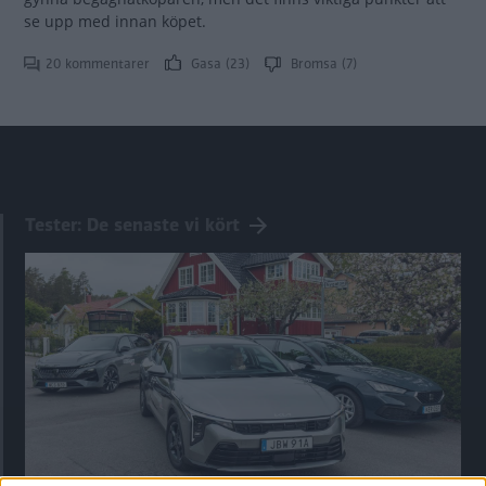
se upp med innan köpet.
20 kommentarer
Gasa (23)
Bromsa (7)
Tester: De senaste vi kört