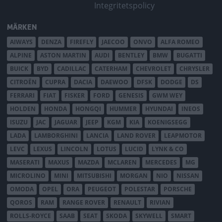
Integritetspolicy
MÄRKEN
AIWAYS
DENZA
FIREFLY
JAECOO
ONVO
ALFA ROMEO
ALPINE
ASTON MARTIN
AUDI
BENTLEY
BMW
BUGATTI
BUICK
BYD
CADILLAC
CATERHAM
CHEVROLET
CHRYSLER
CITROËN
CUPRA
DACIA
DAEWOO
DFSK
DODGE
DS
FERRARI
FIAT
FISKER
FORD
GENESIS
GWM WEY
HOLDEN
HONDA
HONGQI
HUMMER
HYUNDAI
INEOS
ISUZU
JAC
JAGUAR
JEEP
KGM
KIA
KOENIGSEGG
LADA
LAMBORGHINI
LANCIA
LAND ROVER
LEAPMOTOR
LEVC
LEXUS
LINCOLN
LOTUS
LUCID
LYNK & CO
MASERATI
MAXUS
MAZDA
MCLAREN
MERCEDES
MG
MICROLINO
MINI
MITSUBISHI
MORGAN
NIO
NISSAN
OMODA
OPEL
ORA
PEUGEOT
POLESTAR
PORSCHE
QOROS
RAM
RANGE ROVER
RENAULT
RIVIAN
ROLLS-ROYCE
SAAB
SEAT
SKODA
SKYWELL
SMART