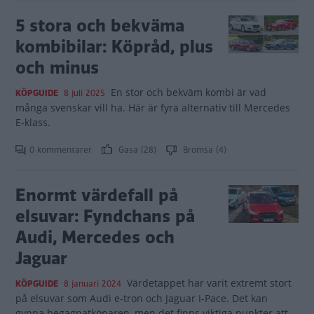
5 stora och bekväma
kombibilar: Köpråd, plus
och minus
En stor och bekväm kombi är vad
KÖPGUIDE
8 juli 2025
många svenskar vill ha. Här är fyra alternativ till Mercedes
E-klass.
0 kommentarer
Gasa (28)
Bromsa (4)
Enormt värdefall på
elsuvar: Fyndchans på
Audi, Mercedes och
Jaguar
Värdetappet har varit extremt stort
KÖPGUIDE
8 januari 2024
på elsuvar som Audi e-tron och Jaguar I-Pace. Det kan
gynna begagnatköparen, men det finns viktiga punkter att