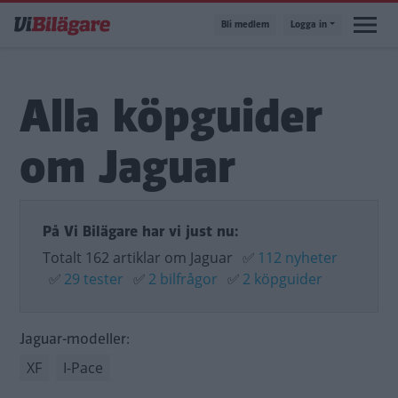
Hoppa
Bli medlem
Logga in
till
huvudinnehåll
Alla köpguider
om Jaguar
På Vi Bilägare har vi just nu:
Totalt 162 artiklar om Jaguar
✅
112 nyheter
✅
29 tester
✅
2 bilfrågor
✅
2 köpguider
Jaguar-modeller:
XF
I-Pace