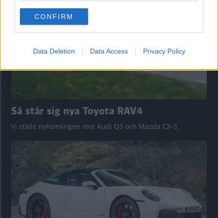
use your data for below specified purposes in below Google
CONFIRM
consent section.
Data Deletion
Data Access
Privacy Policy
Så står sig nya Toyota RAV4
Vi ställe nykomlingen mot Audi Q3 och Mazda CX-5.