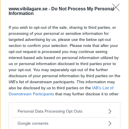
Kia utmanar i kombiklassen – blir omkörd
www.vibilagare.se -
Do Not Process My Personal
Information
av ”gamlingen”
Nykomlingen fälls av en besvärande nackdel.
If you wish to opt-out of the sale, sharing to third parties, or
processing of your personal or sensitive information for
targeted advertising by us, please use the below opt-out
section to confirm your selection. Please note that after your
opt-out request is processed you may continue seeing
interest-based ads based on personal information utilized by
us or personal information disclosed to third parties prior to
your opt-out. You may separately opt-out of the further
disclosure of your personal information by third parties on the
IAB’s list of downstream participants. This information may
also be disclosed by us to third parties on the
IAB’s List of
Downstream Participants
that may further disclose it to other
third parties.
”God chans att bli ny favorit”
Please note that this website/app uses one or more Google
Utbudet av terrängdugliga kombibilar har krympt men fylls
Personal Data Processing Opt Outs
services and may gather and store information including but
nu på av eldrivna Toyota bZ4X Touring. Vi provkör.
not limited to your visit or usage behaviour. You may click to
Google consents
grant or deny consent to Google and its third-party tags to