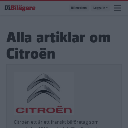
Hoppa
Bli medlem
Logga in
till
huvudinnehåll
Alla artiklar om
Citroën
Citroën ett är ett franskt bilföretag som