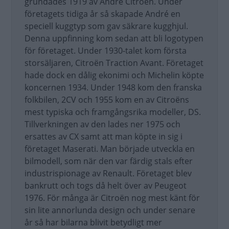
grundades 1919 av André Citroën. Under
företagets tidiga år så skapade André en
speciell kuggtyp som gav säkrare kugghjul.
Denna uppfinning kom sedan att bli logotypen
för företaget. Under 1930-talet kom första
storsäljaren, Citroën Traction Avant. Företaget
hade dock en dålig ekonimi och Michelin köpte
koncernen 1934. Under 1948 kom den franska
folkbilen, 2CV och 1955 kom en av Citroëns
mest typiska och framgångsrika modeller, DS.
Tillverkningen av den lades ner 1975 och
ersattes av CX samt att man köpte in sig i
företaget Maserati. Man började utveckla en
bilmodell, som när den var färdig stals efter
industrispionage av Renault. Företaget blev
bankrutt och togs då helt över av Peugeot
1976. För många är Citroën nog mest känt för
sin lite annorlunda design och under senare
år så har bilarna blivit betydligt mer