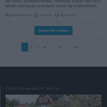
det bättre i Autobahn-tempo. ”Det kräver tungan rätt i mun,
särskilt med mjuka vinterdäck”, skriver vår långtestförare.
0 kommentarer
Gasa (6)
Bromsa (3)
Hämta fler artiklar
Paginering
Nuvarande
1
Sida
2
Sida
3
Sida
4
…
Sida
17
…
Sida
33
Nästa
›
sida
sida
Tester: De senaste vi kört