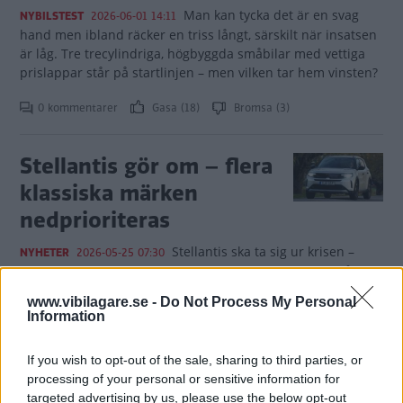
Man kan tycka det är en svag
NYBILSTEST
2026-06-01 14:11
hand men ibland räcker en triss långt, särskilt när insatsen
är låg. Tre trecylindriga, högbyggda småbilar med vettiga
prislappar står på startlinjen – men vilken tar hem vinsten?
0 kommentarer
Gasa (18)
Bromsa (3)
Stellantis gör om – flera
klassiska märken
nedprioriteras
Stellantis ska ta sig ur krisen –
NYHETER
2026-05-25 07:30
men inte genom att lägga ned märken. I stället väljs några
av dem ut som viktigare än andra.
www.vibilagare.se -
Do Not Process My Personal
Information
0 kommentarer
Gasa (1)
Bromsa (1)
If you wish to opt-out of the sale, sharing to third parties, or
Citroën 2CV gör
processing of your personal or sensitive information for
targeted advertising by us, please use the below opt-out