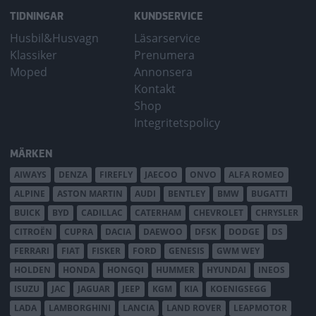
TIDNINGAR
KUNDSERVICE
Husbil&Husvagn
Läsarservice
Klassiker
Prenumera
Moped
Annonsera
Kontakt
Shop
Integritetspolicy
MÄRKEN
AIWAYS
DENZA
FIREFLY
JAECOO
ONVO
ALFA ROMEO
ALPINE
ASTON MARTIN
AUDI
BENTLEY
BMW
BUGATTI
BUICK
BYD
CADILLAC
CATERHAM
CHEVROLET
CHRYSLER
CITROËN
CUPRA
DACIA
DAEWOO
DFSK
DODGE
DS
FERRARI
FIAT
FISKER
FORD
GENESIS
GWM WEY
HOLDEN
HONDA
HONGQI
HUMMER
HYUNDAI
INEOS
ISUZU
JAC
JAGUAR
JEEP
KGM
KIA
KOENIGSEGG
LADA
LAMBORGHINI
LANCIA
LAND ROVER
LEAPMOTOR