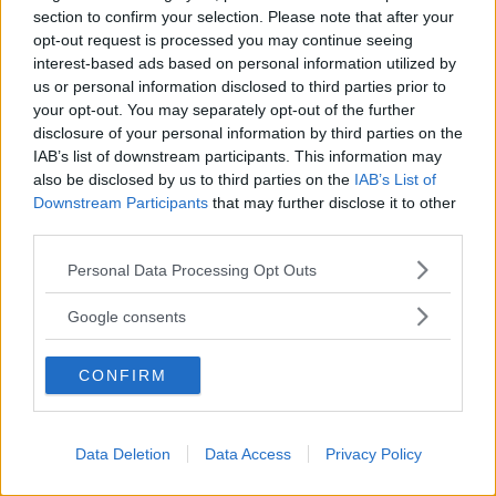
comeback som elbil –
section to confirm your selection. Please note that after your
med en viktig fördel
opt-out request is processed you may continue seeing
interest-based ads based on personal information utilized by
Citroën ska lansera en billig elbil
NYHETER
2026-05-22 07:43
us or personal information disclosed to third parties prior to
som blir en modern version av klassiska folkbilen 2CV.
your opt-out. You may separately opt-out of the further
Främsta fördelen är att den blir billig.
disclosure of your personal information by third parties on the
IAB’s list of downstream participants. This information may
0 kommentarer
Gasa (20)
Bromsa (2)
also be disclosed by us to third parties on the
IAB’s List of
Downstream Participants
that may further disclose it to other
third parties.
Citroën C3 Aircross:
Please note that this website/app uses one or more Google
Ingen hjälp av
Personal Data Processing Opt Outs
services and may gather and store information including but
instruktionsboken
not limited to your visit or usage behaviour. You may click to
Google consents
grant or deny consent to Google and its third-party tags to
När det blivit dags för däckbyte
LÅNGTEST
2026-05-12 17:35
use your data for below specified purposes in below Google
på vår budget-Citroën kan varken bilverkstaden eller
CONFIRM
consent section.
instruktionsboken ge svar på vår fråga.
0 kommentarer
Gasa (3)
Bromsa (7)
Data Deletion
Data Access
Privacy Policy