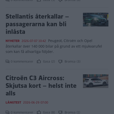
0 kommentarer
Gasa (5)
Bromsa (6)
Stellantis återkallar –
passagerarna kan bli
inlåsta
Peugeot, Citroën och Opel
NYHETER
2026-07-07 10:42
återkallar över 140 000 bilar på grund av ett mjukvarufel
som kan få allvarliga följder.
0 kommentarer
Gasa (2)
Bromsa (3)
Citroën C3 Aircross:
Skjutsa kort – helst inte
alls
LÅNGTEST
2026-06-29 07:00
0 kommentarer
Gasa (8)
Bromsa (1)