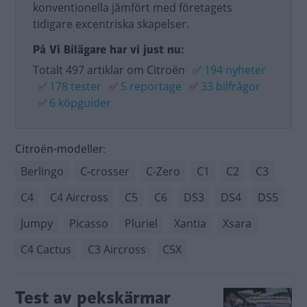
konventionella jämfört med företagets
tidigare excentriska skapelser.
På Vi Bilägare har vi just nu:
Totalt 497 artiklar om Citroën
✅
194 nyheter
✅
178 tester
✅
5 reportage
✅
33 bilfrågor
✅
6 köpguider
Citroën-modeller:
Berlingo
C-crosser
C-Zero
C1
C2
C3
C4
C4 Aircross
C5
C6
DS3
DS4
DS5
Jumpy
Picasso
Pluriel
Xantia
Xsara
C4 Cactus
C3 Aircross
C5X
Test av pekskärmar