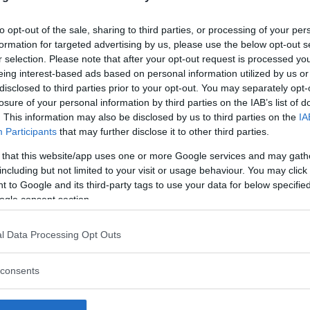
arna i tio nya bilmodeller – och jämfö
med betydligt fler fysiska knappar. H
to opt-out of the sale, sharing to third parties, or processing of your per
formation for targeted advertising by us, please use the below opt-out s
r selection. Please note that after your opt-out request is processed y
eing interest-based ads based on personal information utilized by us or
och jämför med en ”pekskärmslös” Volvo
disclosed to third parties prior to your opt-out. You may separately opt-
losure of your personal information by third parties on the IAB’s list of
rafiksäkerhet
. This information may also be disclosed by us to third parties on the
IA
Participants
that may further disclose it to other third parties.
3 Aircross, Kia EV3, Mazda CX-60, Mercedes CLA, Niss
la Cross, Volvo XC60 och Volvo V60 (2016)
 that this website/app uses one or more Google services and may gath
including but not limited to your visit or usage behaviour. You may click 
 to Google and its third-party tags to use your data for below specifi
ogle consent section.
l Data Processing Opt Outs
consents