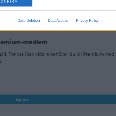
CONFIRM
tt fortsätta läsa.
Data Deletion
Data Access
Privacy Policy
i Premium-medlem
håll. För att läsa vidare behöver du bli Premium-med
o.
Läs mer