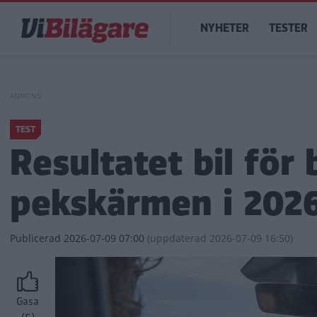
Hoppa
Main
till
NYHETER
TESTER
navigation
huvudinnehåll
TEST
Resultatet bil för b
pekskärmen i 2026
Publicerad
2026-07-09 07:00
(
uppdaterad
2026-07-09 16:50)
Gasa