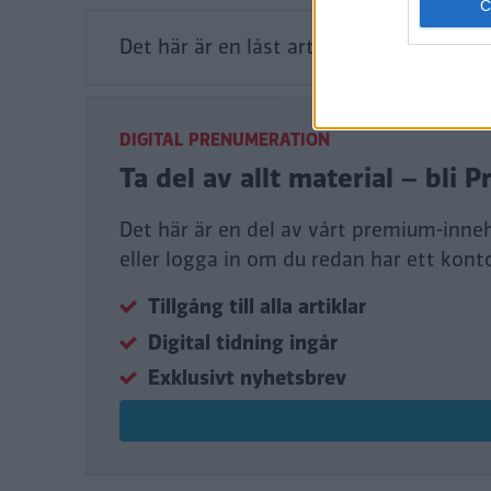
Det här är en låst artikel.
Logga in
för a
DIGITAL PRENUMERATION
Ta del av allt material – bl
Det här är en del av vårt premium-inne
eller logga in om du redan har ett kont
Tillgång till alla artiklar
Digital tidning ingår
Exklusivt nyhetsbrev