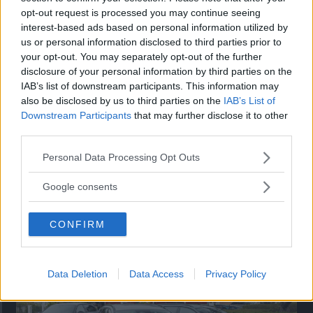
körkort här
opt-out request is processed you may continue seeing
Internationellt
interest-based ads based on personal information utilized by
INTERNATIONELLT KÖRKORT
22 november 2019
us or personal information disclosed to third parties prior to
körkort är en översättning av ditt svenska körkort och kan
your opt-out. You may separately opt-out of the further
behövas i många länder utanför EU, framför allt när du ska
disclosure of your personal information by third parties on the
hyra bil. Vi Bilägare är godkänd som utfärdare av
IAB’s list of downstream participants. This information may
handlingen. Följ instruktionerna för att skaffa ditt
also be disclosed by us to third parties on the
IAB’s List of
internationella körkort.
Downstream Participants
that may further disclose it to other
0 kommentarer
Gasa (101)
Bromsa (248)
third parties.
Please note that this website/app uses one or more Google
Personal Data Processing Opt Outs
services and may gather and store information including but
not limited to your visit or usage behaviour. You may click to
Google consents
grant or deny consent to Google and its third-party tags to
use your data for below specified purposes in below Google
CONFIRM
consent section.
Tester: De senaste vi kört
Data Deletion
Data Access
Privacy Policy