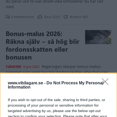
du tjänar och få svar direkt vilka bilmodeller du har råd
med.
0 kommentarer
Gasa (225)
Bromsa (83)
Bonus-malus 2026:
Räkna själv – så hög blir
fordonsskatten eller
bonusen
Regeringen skärper bonus-malus-
TJÄNSTER
9 juni 2022
systemet som avgör hur hög fordonsskatten eller bonusen
blir. Här kan du själv räkna ut hur mycket bonus eller malus
www.vibilagare.se -
Do Not Process My Personal
din bil får med det nya systemet.
Information
0 kommentarer
Gasa (59)
Bromsa (112)
If you wish to opt-out of the sale, sharing to third parties, or
processing of your personal or sensitive information for
Beställ internationellt
targeted advertising by us, please use the below opt-out
section to confirm your selection. Please note that after your