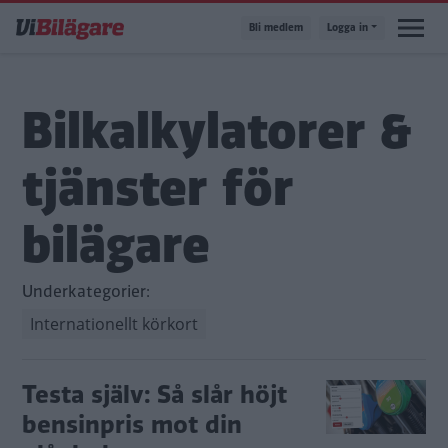
Hoppa
Bli medlem
Logga in
till
huvudinnehåll
Bilkalkylatorer &
tjänster för
bilägare
Underkategorier:
Internationellt körkort
Testa själv: Så slår höjt
bensinpris mot din