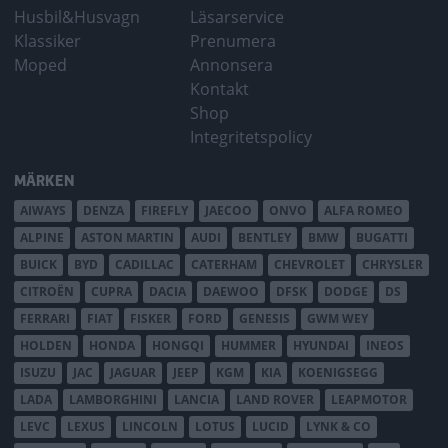
Husbil&Husvagn
Läsarservice
Klassiker
Prenumera
Moped
Annonsera
Kontakt
Shop
Integritetspolicy
MÄRKEN
AIWAYS
DENZA
FIREFLY
JAECOO
ONVO
ALFA ROMEO
ALPINE
ASTON MARTIN
AUDI
BENTLEY
BMW
BUGATTI
BUICK
BYD
CADILLAC
CATERHAM
CHEVROLET
CHRYSLER
CITROËN
CUPRA
DACIA
DAEWOO
DFSK
DODGE
DS
FERRARI
FIAT
FISKER
FORD
GENESIS
GWM WEY
HOLDEN
HONDA
HONGQI
HUMMER
HYUNDAI
INEOS
ISUZU
JAC
JAGUAR
JEEP
KGM
KIA
KOENIGSEGG
LADA
LAMBORGHINI
LANCIA
LAND ROVER
LEAPMOTOR
LEVC
LEXUS
LINCOLN
LOTUS
LUCID
LYNK & CO