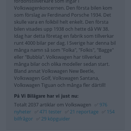
fordonstillverkare som ingår i
Volkswagenkoncernen. Den första bilen kom
som förslag av Ferdinand Porsche 1934. Det
skulle vara en folkbil helt enkelt. Den första
bilen visades upp 1938 och hette då VW 38.
Idag har detta företag en fabrik som tillverkar
runt 4000 bilar per dag. I Sverige har denna bil
många namn så som "Folka", "Folkis", "Bagge"
eller "Bubbla". Volkswagen har tillverkat
många bilar och olika modeller sedan start.
Bland annat Volkswagen New Beetle,
Volkswagen Golf, Volkswagen Santana,
Volkswagen Tiguan och många fler därtill!
På Vi Bilägare har vi just nu:
Totalt 2037 artiklar om Volkswagen
✅
976
nyheter
✅
471 tester
✅
21 reportage
✅
154
bilfrågor
✅
29 köpguider