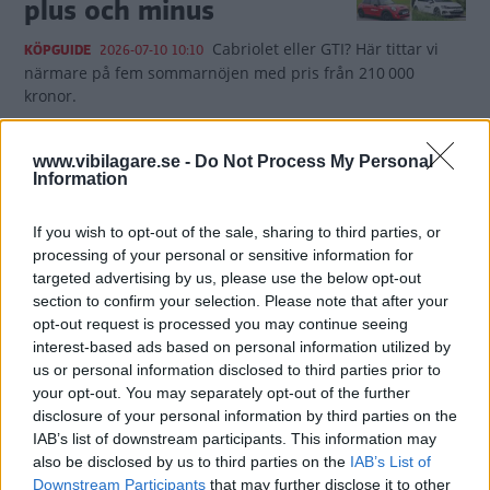
plus och minus
Cabriolet eller GTI? Här tittar vi
KÖPGUIDE
2026-07-10 10:10
närmare på fem sommarnöjen med pris från 210 000
kronor.
0 kommentarer
Gasa (3)
Bromsa
www.vibilagare.se -
Do Not Process My Personal
Information
Volkswagen skär ned –
hälften av modellerna
If you wish to opt-out of the sale, sharing to third parties, or
processing of your personal or sensitive information for
kan försvinna
targeted advertising by us, please use the below opt-out
section to confirm your selection. Please note that after your
Volkswagen fortsätter att dra åt
NYHETER
2026-07-10 09:52
opt-out request is processed you may continue seeing
svångremmen. I en ny framtidsplan slår biljätten fast att
interest-based ads based on personal information utilized by
modellutbudet ska krympa kraftigt.
us or personal information disclosed to third parties prior to
your opt-out. You may separately opt-out of the further
0 kommentarer
Gasa (7)
Bromsa (12)
disclosure of your personal information by third parties on the
IAB’s list of downstream participants. This information may
also be disclosed by us to third parties on the
IAB’s List of
Går det att stänga av
Downstream Participants
that may further disclose it to other