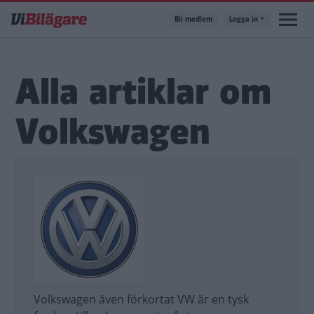
Hoppa
Bli medlem
Logga in
till
huvudinnehåll
Alla artiklar om
Volkswagen
Volkswagen även förkortat VW är en tysk