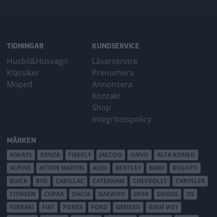
TIDNINGAR
KUNDSERVICE
Husbil&Husvagn
Läsarservice
Klassiker
Prenumera
Moped
Annonsera
Kontakt
Shop
Integritetspolicy
MÄRKEN
AIWAYS
DENZA
FIREFLY
JAECOO
ONVO
ALFA ROMEO
ALPINE
ASTON MARTIN
AUDI
BENTLEY
BMW
BUGATTI
BUICK
BYD
CADILLAC
CATERHAM
CHEVROLET
CHRYSLER
CITROËN
CUPRA
DACIA
DAEWOO
DFSK
DODGE
DS
FERRARI
FIAT
FISKER
FORD
GENESIS
GWM WEY