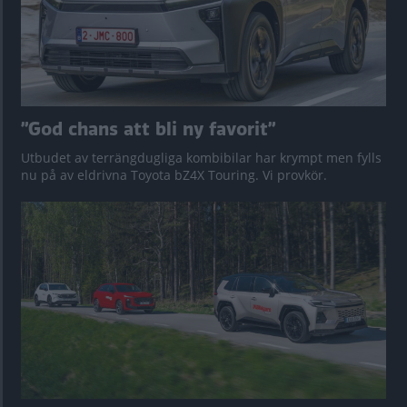
”God chans att bli ny favorit”
Utbudet av terrängdugliga kombibilar har krympt men fylls
nu på av eldrivna Toyota bZ4X Touring. Vi provkör.