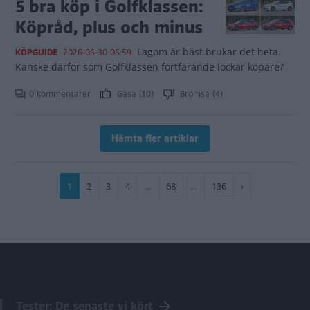
5 bra köp i Golfklassen:
Köpråd, plus och minus
Lagom är bäst brukar det heta.
KÖPGUIDE
2026-06-30 06:59
Kanske därför som Golfklassen fortfarande lockar köpare?
0 kommentarer
Gasa (10)
Bromsa (4)
Hämta fler artiklar
Paginering
Nuvarande
1
Sida
2
Sida
3
Sida
4
…
Sida
68
…
Sida
136
Nästa
›
sida
sida
Tester: De senaste vi kört