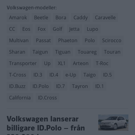
Volkswagen-modeller:
Amarok
Beetle
Bora
Caddy
Caravelle
CC
Eos
Fox
Golf
Jetta
Lupo
Multivan
Passat
Phaeton
Polo
Scirocco
Sharan
Taigun
Tiguan
Touareg
Touran
Transporter
Up
XL1
Arteon
T-Roc
T-Cross
ID.3
ID.4
e-Up
Taigo
ID.5
ID.Buzz
ID.Polo
ID.7
Tayron
ID.1
California
ID.Cross
Volkswagen lanserar
billigare ID.Polo – från