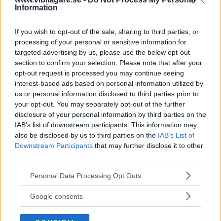
Information
(2016)
Tror du att en folkabuss är slö,
PROVKÖRNING
29 januari 2017
If you wish to opt-out of the sale, sharing to third parties, or
vinglig och billig? Glöm det, VW Multivan är en lyxbuss –
processing of your personal or sensitive information for
rena drömmen för långfärd med många.
targeted advertising by us, please use the below opt-out
section to confirm your selection. Please note that after your
0 kommentarer
Gasa (5)
Bromsa (3)
opt-out request is processed you may continue seeing
interest-based ads based on personal information utilized by
us or personal information disclosed to third parties prior to
VW T1 är tillbaka –
your opt-out. You may separately opt-out of the further
eldriven
disclosure of your personal information by third parties on the
IAB’s list of downstream participants. This information may
Det är många elbilar på precis
NYHETER
also be disclosed by us to third parties on the
1 mars 2011
IAB’s List of
öppnade Genève-salongen. Få är dock så läckra som
Downstream Participants
that may further disclose it to other
konceptbilen VW Bulli.
third parties.
Please note that this website/app uses one or more Google
16 kommentarer
Gasa (5)
Bromsa (6)
Personal Data Processing Opt Outs
services and may gather and store information including but
not limited to your visit or usage behaviour. You may click to
Google consents
Provkörning: Volkswagen
grant or deny consent to Google and its third-party tags to
use your data for below specified purposes in below Google