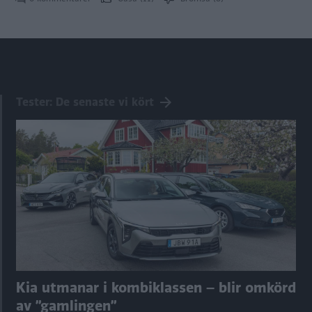
Tester: De senaste vi kört
Kia utmanar i kombiklassen – blir omkörd
av ”gamlingen”