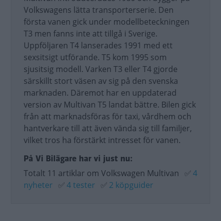
Volkswagens lätta transporterserie. Den
första vanen gick under modellbeteckningen
T3 men fanns inte att tillgå i Sverige.
Uppföljaren T4 lanserades 1991 med ett
sexsitsigt utförande. T5 kom 1995 som
sjusitsig modell. Varken T3 eller T4 gjorde
särskillt stort väsen av sig på den svenska
marknaden. Däremot har en uppdaterad
version av Multivan T5 landat bättre. Bilen gick
från att marknadsföras för taxi, vårdhem och
hantverkare till att även vända sig till familjer,
vilket tros ha förstärkt intresset för vanen.
På Vi Bilägare har vi just nu:
Totalt 11 artiklar om Volkswagen Multivan
✅
4
nyheter
✅
4 tester
✅
2 köpguider