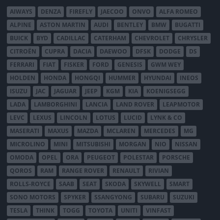
AIWAYS
DENZA
FIREFLY
JAECOO
ONVO
ALFA ROMEO
ALPINE
ASTON MARTIN
AUDI
BENTLEY
BMW
BUGATTI
BUICK
BYD
CADILLAC
CATERHAM
CHEVROLET
CHRYSLER
CITROËN
CUPRA
DACIA
DAEWOO
DFSK
DODGE
DS
FERRARI
FIAT
FISKER
FORD
GENESIS
GWM WEY
HOLDEN
HONDA
HONGQI
HUMMER
HYUNDAI
INEOS
ISUZU
JAC
JAGUAR
JEEP
KGM
KIA
KOENIGSEGG
LADA
LAMBORGHINI
LANCIA
LAND ROVER
LEAPMOTOR
LEVC
LEXUS
LINCOLN
LOTUS
LUCID
LYNK & CO
MASERATI
MAXUS
MAZDA
MCLAREN
MERCEDES
MG
MICROLINO
MINI
MITSUBISHI
MORGAN
NIO
NISSAN
OMODA
OPEL
ORA
PEUGEOT
POLESTAR
PORSCHE
QOROS
RAM
RANGE ROVER
RENAULT
RIVIAN
ROLLS-ROYCE
SAAB
SEAT
SKODA
SKYWELL
SMART
SONO MOTORS
SPYKER
SSANGYONG
SUBARU
SUZUKI
TESLA
THINK
TOGG
TOYOTA
UNITI
VINFAST