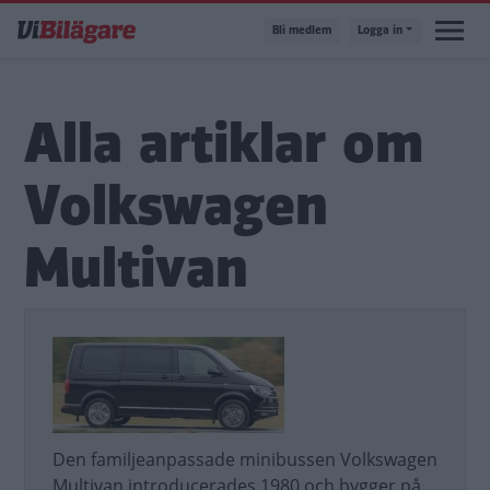
Hoppa
Bli medlem
Logga in
till
huvudinnehåll
Alla artiklar om
Volkswagen
Multivan
Den familjeanpassade minibussen Volkswagen
Multivan introducerades 1980 och bygger på