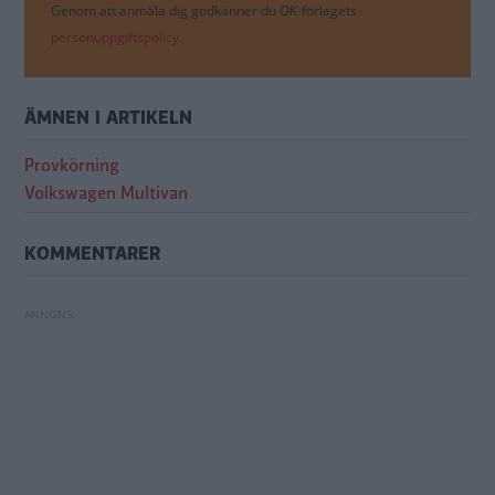
Genom att anmäla dig godkänner du OK-förlagets
personuppgiftspolicy.
ÄMNEN I ARTIKELN
Provkörning
Volkswagen Multivan
KOMMENTARER