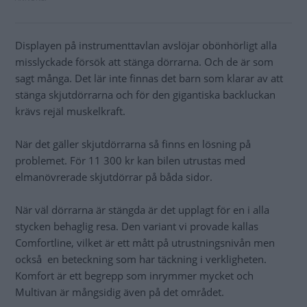
Displayen på instrumenttavlan avslöjar obönhörligt alla
misslyckade försök att stänga dörrarna. Och de är som
sagt många. Det lär inte finnas det barn som klarar av att
stänga skjutdörrarna och för den gigantiska backluckan
krävs rejäl muskelkraft.
När det gäller skjutdörrarna så finns en lösning på
problemet. För 11 300 kr kan bilen utrustas med
elmanövrerade skjutdörrar på båda sidor.
När väl dörrarna är stängda är det upplagt för en i alla
stycken behaglig resa. Den variant vi provade kallas
Comfortline, vilket är ett mått på utrustningsnivån men
också en beteckning som har täckning i verkligheten.
Komfort är ett begrepp som inrymmer mycket och
Multivan är mångsidig även på det området.