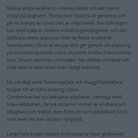
Sätena andas kvalitet in i minsta detalj och det märks
också på långturer. Ytorna runt stolarna är generösa och
ger en känsla av rymd som är välgörande. Körställningen
kan med hjälp av stolens inställningsmöjligheter och den
ställbara ratten anpassas efter de flesta önskemål.
Växelspaken i form av en joy-stick ger genom sin placering
på instrumentpanelen extra utrymme mellan framstolarna
som, liksom stolarna i mittraden, har dubbla armstöd och
med stöd av dem sitter man riktigt bekvämt.
Ett oändligt antal förvaringsfack och mugg/flaskhållare
hjälper till att hålla ordning i bilen.
Comfortline har sju bekväma sittplatser, samtliga med
trepunktsbälten. De två stolarna i mitten är vridbara och
uttagbara och mellan dem finns ett runt uppfällbart bord
som även det kan skjutas i längsled.
Längs hela kupén bakom framstolarna löper glidskenor