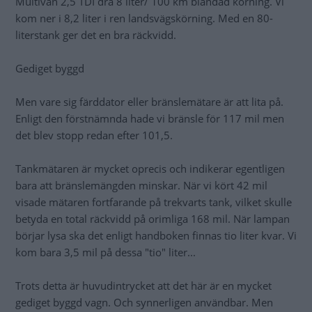
Multivan 2,5 TDI dra 8 liter/ 100 km blandad körning. Vi
kom ner i 8,2 liter i ren landsvägskörning. Med en 80-
literstank ger det en bra räckvidd.
Gediget byggd
Men vare sig färddator eller bränslemätare är att lita på.
Enligt den förstnämnda hade vi bränsle för 117 mil men
det blev stopp redan efter 101,5.
Tankmätaren är mycket oprecis och indikerar egentligen
bara att bränslemängden minskar. När vi kört 42 mil
visade mätaren fortfarande på trekvarts tank, vilket skulle
betyda en total räckvidd på orimliga 168 mil. När lampan
börjar lysa ska det enligt handboken finnas tio liter kvar. Vi
kom bara 3,5 mil på dessa "tio" liter...
Trots detta är huvudintrycket att det här är en mycket
gediget byggd vagn. Och synnerligen användbar. Men