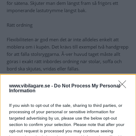
för sätena. Skjuter man dem längst fram så frigörs ett
imponerande lastutrymme längst bak.
Rätt ordning
Flexibiliteten är god men det är inte alldeles enkelt att
möblera om i kupén. Det krävs till exempel två handgrepp
för att fälla stolsryggarna. Ã-ver huvud taget måste allt
göras i exakt rätt inbördes ordning när stolar, soffa och
bord ska skjutas, vridas eller fällas.
VW Multivan Comfortline kostar 399 500 kr, förvisso en
www.vibilagare.se -
Do Not Process My Personal
imponerande summa. Men man sparar in de pengar som
Information
en släpvagn och en takbox kostar. Med soffa och stolar
fällda är lastmöjligheterna stora. Virke med en längd uppåt
If you wish to opt-out of the sale, sharing to third parties, or
processing of your personal or sensitive information for
3,5 meter är inga problem, inte heller större möbler. Vi
targeted advertising by us, please use the below opt-out
vet, vi har provat!
section to confirm your selection. Please note that after your
opt-out request is processed you may continue seeing
Utanpå ser Multivan ut som en nästan två meter hög (194