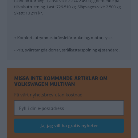
blandad körning. Tjänstevikt: 2 274-2 490 kg (beroende på
tillvalsutrustning. Last: 726-510 kg. Släpvagns-vikt: 2 500 kg.
Skatt: 10 211 kr.
+ Komfort, utrymme, bränsleförbrukning, motor, lyse.
- Pris, svårstängda dörrar, strålkastarspolning ej standard.
MISSA INTE KOMMANDE ARTIKLAR OM
VOLKSWAGEN MULTIVAN
Få vårt nyhetsbrev utan kostnad