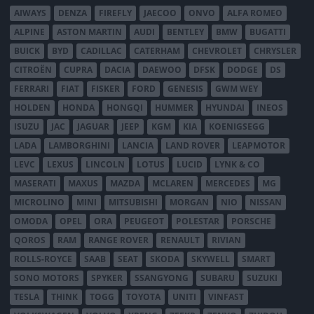
AIWAYS
DENZA
FIREFLY
JAECOO
ONVO
ALFA ROMEO
ALPINE
ASTON MARTIN
AUDI
BENTLEY
BMW
BUGATTI
BUICK
BYD
CADILLAC
CATERHAM
CHEVROLET
CHRYSLER
CITROËN
CUPRA
DACIA
DAEWOO
DFSK
DODGE
DS
FERRARI
FIAT
FISKER
FORD
GENESIS
GWM WEY
HOLDEN
HONDA
HONGQI
HUMMER
HYUNDAI
INEOS
ISUZU
JAC
JAGUAR
JEEP
KGM
KIA
KOENIGSEGG
LADA
LAMBORGHINI
LANCIA
LAND ROVER
LEAPMOTOR
LEVC
LEXUS
LINCOLN
LOTUS
LUCID
LYNK & CO
MASERATI
MAXUS
MAZDA
MCLAREN
MERCEDES
MG
MICROLINO
MINI
MITSUBISHI
MORGAN
NIO
NISSAN
OMODA
OPEL
ORA
PEUGEOT
POLESTAR
PORSCHE
QOROS
RAM
RANGE ROVER
RENAULT
RIVIAN
ROLLS-ROYCE
SAAB
SEAT
SKODA
SKYWELL
SMART
SONO MOTORS
SPYKER
SSANGYONG
SUBARU
SUZUKI
TESLA
THINK
TOGG
TOYOTA
UNITI
VINFAST