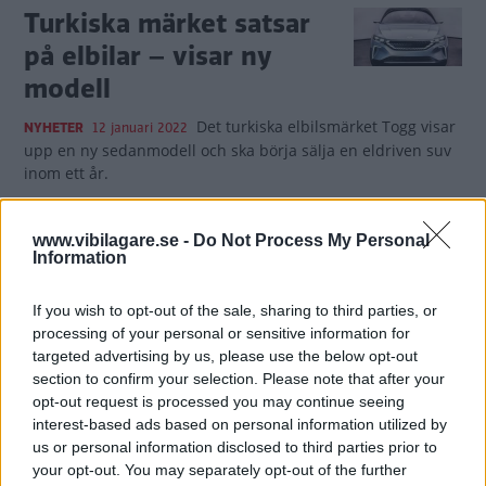
Turkiska märket satsar
på elbilar – visar ny
modell
Det turkiska elbilsmärket Togg visar
NYHETER
12 januari 2022
upp en ny sedanmodell och ska börja sälja en eldriven suv
inom ett år.
3 kommentarer
Gasa (27)
Bromsa (5)
www.vibilagare.se -
Do Not Process My Personal
Information
Nya detaljer om
turkiska ”folkelbilen” –
If you wish to opt-out of the sale, sharing to third parties, or
processing of your personal or sensitive information for
ska säljas i Europa
targeted advertising by us, please use the below opt-out
section to confirm your selection. Please note that after your
Turkiets nya elbilsmärke ska sälja
NYHETER
12 augusti 2020
opt-out request is processed you may continue seeing
rimligt prissatta bilar i flera europeiska länder. Priserna ska
interest-based ads based on personal information utilized by
börja på 22 000 euro.
us or personal information disclosed to third parties prior to
your opt-out. You may separately opt-out of the further
4 kommentarer
Gasa (49)
Bromsa (18)