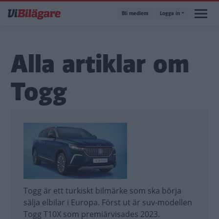
Hoppa
Bli medlem
Logga in
till
huvudinnehåll
Alla artiklar om
Togg
Togg är ett turkiskt bilmärke som ska börja
sälja elbilar i Europa. Först ut är suv-modellen
Togg T10X som premiärvisades 2023.