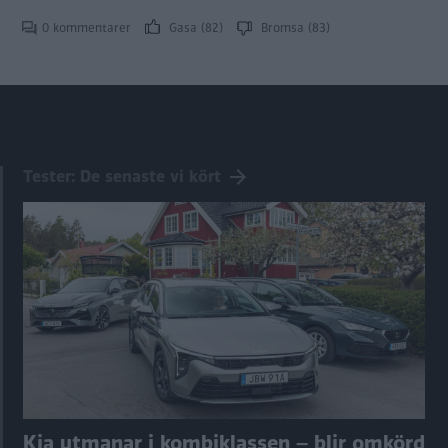
0 kommentarer
Gasa (82)
Bromsa (83)
Tester: De senaste vi kört
Kia utmanar i kombiklassen – blir omkörd