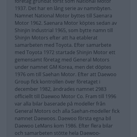
företag grundat först som National Motor
1937. Det har en lång serie av namnbyten.
Namnet National Motor byttes till Saenara
Motor 1962. Saenara Motor köptes sedan av
Shinjin Industrial 1965, som bytte namn till
Shinjin Motors efter att ha etablerat
samarbeten med Toyota. Efter samarbete
med Toyota 1972 startade Shinjin Motor ett
gemensamt företag med General Motors
under namnet GM Korea, men det döptes
1976 om till Saehan Motor. Efter att Daewoo
Group fick kontrollen över företaget i
december 1982, ändrades namnet 2983
officiellt till Daewoo Motor Co. Fram till 1996
var alla bilar baserade på modeller från
General Motors och alla Saehan-modeller fick
namnet Daewoos. Daewoo första egna bil
Daewoo LeMans kom 1986. Efter flera bilar
och samarbeten stötte hela Daewoo-