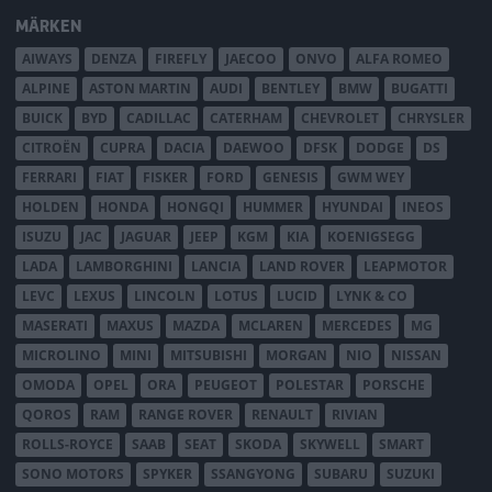
MÄRKEN
AIWAYS
DENZA
FIREFLY
JAECOO
ONVO
ALFA ROMEO
ALPINE
ASTON MARTIN
AUDI
BENTLEY
BMW
BUGATTI
BUICK
BYD
CADILLAC
CATERHAM
CHEVROLET
CHRYSLER
CITROËN
CUPRA
DACIA
DAEWOO
DFSK
DODGE
DS
FERRARI
FIAT
FISKER
FORD
GENESIS
GWM WEY
HOLDEN
HONDA
HONGQI
HUMMER
HYUNDAI
INEOS
ISUZU
JAC
JAGUAR
JEEP
KGM
KIA
KOENIGSEGG
LADA
LAMBORGHINI
LANCIA
LAND ROVER
LEAPMOTOR
LEVC
LEXUS
LINCOLN
LOTUS
LUCID
LYNK & CO
MASERATI
MAXUS
MAZDA
MCLAREN
MERCEDES
MG
MICROLINO
MINI
MITSUBISHI
MORGAN
NIO
NISSAN
OMODA
OPEL
ORA
PEUGEOT
POLESTAR
PORSCHE
QOROS
RAM
RANGE ROVER
RENAULT
RIVIAN
ROLLS-ROYCE
SAAB
SEAT
SKODA
SKYWELL
SMART
SONO MOTORS
SPYKER
SSANGYONG
SUBARU
SUZUKI