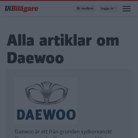
Hoppa
Bli medlem
Logga in
till
huvudinnehåll
Alla artiklar om
Daewoo
Daewoo är ett från grunden sydkoreanskt