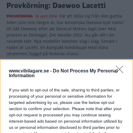
Provkörning: Daewoo Lacetti
För att skilja sig från den gamla
PROVKÖRNING
19 april 2004
tiden som inte längre är, har koreanska Daewoo bytt namn
till GM Daewoo, efter att General Motors tagit över 44,6
procent av företaget. Det skedde 2002. Nu går allt i en
rasande takt. Nya modeller kommer slag i slag. Senast i
raden är Lacetti. En kompakt kombikupé med stora
utrymmen, byggd på Nubiras chassi.
0 kommentarer
Gasa (83)
Bromsa (85)
www.vibilagare.se -
Do Not Process My Personal
Information
Ljustest: Daewoo Kalos
If you wish to opt-out of the sale, sharing to third parties, or
LJUS
15 oktober 2003
processing of your personal or sensitive information for
targeted advertising by us, please use the below opt-out
0 kommentarer
Gasa (91)
Bromsa (79)
section to confirm your selection. Please note that after your
opt-out request is processed you may continue seeing
interest-based ads based on personal information utilized by
Biltest: Mazda2, Daewoo Kalos
us or personal information disclosed to third parties prior to