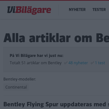
Hoppa
Main
till
NYHETER
TESTER
navigation
huvudinnehåll
Alla artiklar om B
På Vi Bilägare har vi just nu:
Totalt 51 artiklar om Bentley
✅
48 nyheter
✅
1 test
Bentley-modeller:
Continental
Bentley Flying Spur uppdateras med sv