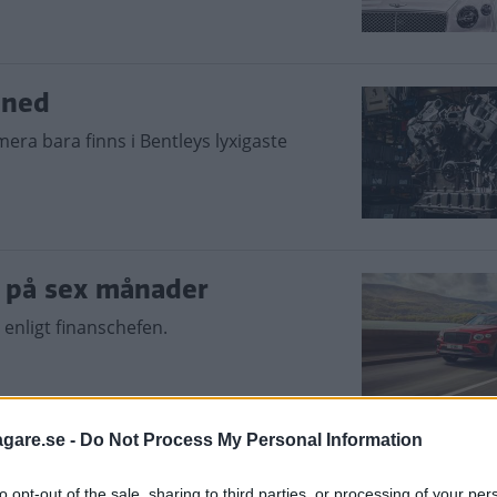
 ned
a bara finns i Bentleys lyxigaste
 – på sex månader
 enligt finanschefen.
agare.se -
Do Not Process My Personal Information
ge”
to opt-out of the sale, sharing to third parties, or processing of your per