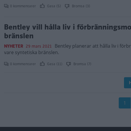
0 kommentarer
Gasa (5)
Bromsa (3)
Bentley vill hålla liv i förbrännings
bränslen
Bentley planerar att hålla liv i fö
NYHETER
29 mars 2021
vare syntetiska bränslen.
0 kommentarer
Gasa (11)
Bromsa (7)
H
Paginering
Nu
1
sid