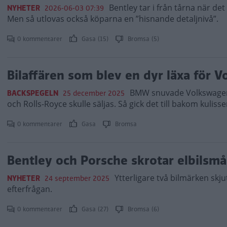
Bentley tar i från tårna när det g
NYHETER
2026-06-03 07:39
Men så utlovas också köparna en ”hisnande detaljnivå”.
0 kommentarer
Gasa (15)
Bromsa (5)
Bilaffären som blev en dyr läxa för 
BMW snuvade Volkswagen 
BACKSPEGELN
25 december 2025
och Rolls-Royce skulle säljas. Så gick det till bakom kulisse
0 kommentarer
Gasa
Bromsa
Bentley och Porsche skrotar elbilsmå
Ytterligare två bilmärken skj
NYHETER
24 september 2025
efterfrågan.
0 kommentarer
Gasa (27)
Bromsa (6)