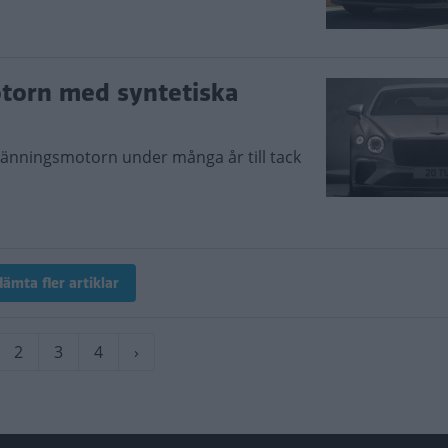
motorn med syntetiska
rbränningsmotorn under många år till tack
ämta fler artiklar
varande
Sida
2
Sida
3
Sida
4
Nästa
›
a
sida