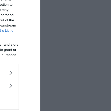
ection to
ou may
 personal
out of the
 downstream
B’s List of
er and store
to grant or
ed purposes