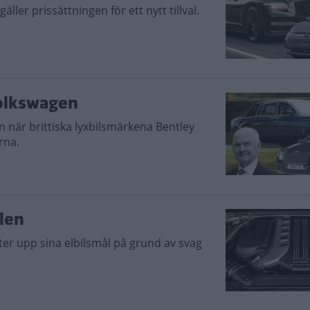
äller prissättningen för ett nytt tillval.
Volkswagen
när brittiska lyxbilsmärkena Bentley
rna.
len
uter upp sina elbilsmål på grund av svag