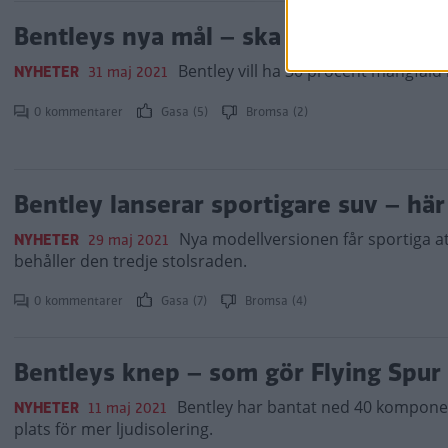
Bentleys nya mål – ska slå rekord i 
Bentley vill ha 30 procent mångfald i 
NYHETER
31 maj 2021
0 kommentarer
Gasa (5)
Bromsa (2)
Bentley lanserar sportigare suv – här
Nya modellversionen får sportiga at
NYHETER
29 maj 2021
behåller den tredje stolsraden.
0 kommentarer
Gasa (7)
Bromsa (4)
Bentleys knep – som gör Flying Spur
Bentley har bantat ned 40 komponent
NYHETER
11 maj 2021
plats för mer ljudisolering.