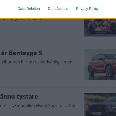
mångfald
Data Deletion
Data Access
Privacy Policy
företaget till år 2025.
 är Bentayga S
tribut och blir mer sladdvänlig – men
 ännu tystare
er i lyxmodellen Flying Spur för att ge