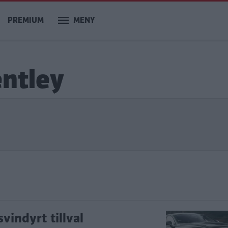
PREMIUM
MENY
entley
indyrt tillval