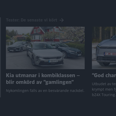
Tester: De senaste vi kört
Kia utmanar i kombiklassen –
”God chans
blir omkörd av ”gamlingen”
Utbudet av te
krympt men fy
Nykomlingen fälls av en besvärande nackdel.
bZ4X Touring.