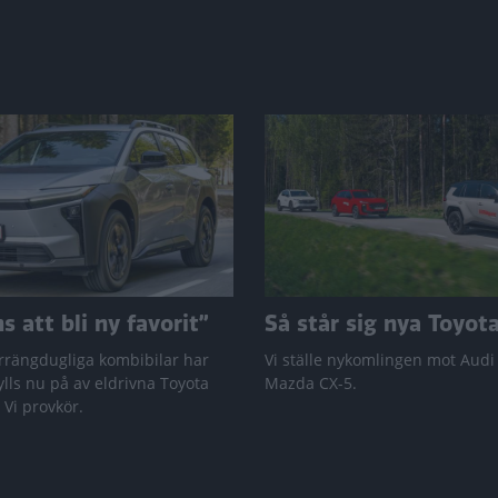
 att bli ny favorit”
Så står sig nya Toyot
rrängdugliga kombibilar har
Vi ställe nykomlingen mot Audi
lls nu på av eldrivna Toyota
Mazda CX-5.
 Vi provkör.