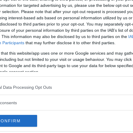
 gånger, enligt Bentleychefen.
formation for targeted advertising by us, please use the below opt-out s
r selection. Please note that after your opt-out request is processed y
eing interest-based ads based on personal information utilized by us or
disclosed to third parties prior to your opt-out. You may separately opt-
losure of your personal information by third parties on the IAB’s list of
. This information may also be disclosed by us to third parties on the
IA
r för nya regler
Participants
that may further disclose it to other third parties.
 that this website/app uses one or more Google services and may gath
t kräva körkort för tung lastbil.
including but not limited to your visit or usage behaviour. You may click 
 to Google and its third-party tags to use your data for below specifi
ogle consent section.
l Data Processing Opt Outs
med kort räckvidd
consents
sion av sedanmodellen Flying Spur.
CONFIRM