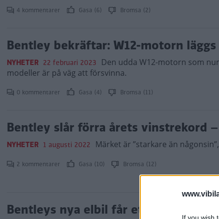
4 kommentarer
Gasa (6)
Bromsa (2)
Bentley bekräftar: W12-motorn läggs
Den udda W12-motorn som numer
NYHETER
22 februari 2023
modeller är på väg att försvinna.
0 kommentarer
Gasa (4)
Bromsa (11)
Bentley slår förra årets vinstrekord
Märket är ”starkare än någonsin”,
NYHETER
1 augusti 2022
2 kommentarer
Gasa (10)
Bromsa (12)
www.vibil
Bentleys nya elbil får ett ”långsamlä
If you wish 