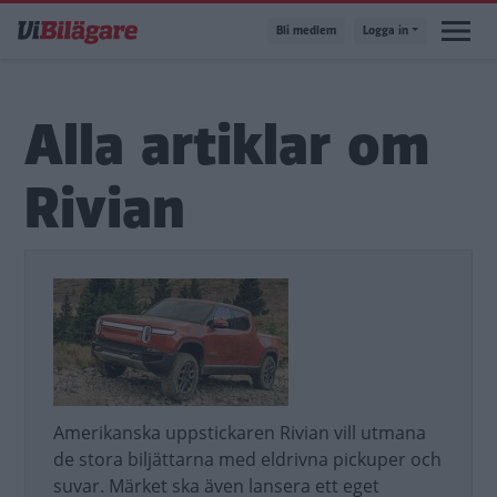
Hoppa
Bli medlem
Logga in
till
huvudinnehåll
Alla artiklar om
Rivian
Amerikanska uppstickaren Rivian vill utmana
de stora biljättarna med eldrivna pickuper och
suvar. Märket ska även lansera ett eget