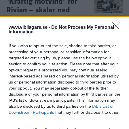
”Kraftig motvind” för
Rivian – skalar ned
planerna
www.vibilagare.se -
Do Not Process My Personal
Uppstickaren Rivian tvingas halvera
NYHETER
14 mars 2022
Information
produktionen under året, framför allt på grund av
komponentbrist.
If you wish to opt-out of the sale, sharing to third parties, or
processing of your personal or sensitive information for
0 kommentarer
Gasa (3)
Bromsa (3)
targeted advertising by us, please use the below opt-out
section to confirm your selection. Please note that after your
Rivian och Ford ska inte
opt-out request is processed you may continue seeing
interest-based ads based on personal information utilized by
längre samarbeta kring
us or personal information disclosed to third parties prior to
elbilar
your opt-out. You may separately opt-out of the further
disclosure of your personal information by third parties on the
Inget plattformsdelande mellan
NYHETER
23 november 2021
IAB’s list of downstream participants. This information may
företagen – Ford tror att de har god chans att klara sig
also be disclosed by us to third parties on the
IAB’s List of
själva.
Downstream Participants
that may further disclose it to other
third parties.
1 kommentarer
Gasa (4)
Bromsa (2)
Please note that this website/app uses one or more Google