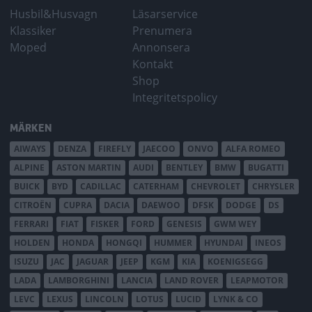
Husbil&Husvagn
Läsarservice
Klassiker
Prenumera
Moped
Annonsera
Kontakt
Shop
Integritetspolicy
MÄRKEN
AIWAYS
DENZA
FIREFLY
JAECOO
ONVO
ALFA ROMEO
ALPINE
ASTON MARTIN
AUDI
BENTLEY
BMW
BUGATTI
BUICK
BYD
CADILLAC
CATERHAM
CHEVROLET
CHRYSLER
CITROËN
CUPRA
DACIA
DAEWOO
DFSK
DODGE
DS
FERRARI
FIAT
FISKER
FORD
GENESIS
GWM WEY
HOLDEN
HONDA
HONGQI
HUMMER
HYUNDAI
INEOS
ISUZU
JAC
JAGUAR
JEEP
KGM
KIA
KOENIGSEGG
LADA
LAMBORGHINI
LANCIA
LAND ROVER
LEAPMOTOR
LEVC
LEXUS
LINCOLN
LOTUS
LUCID
LYNK & CO