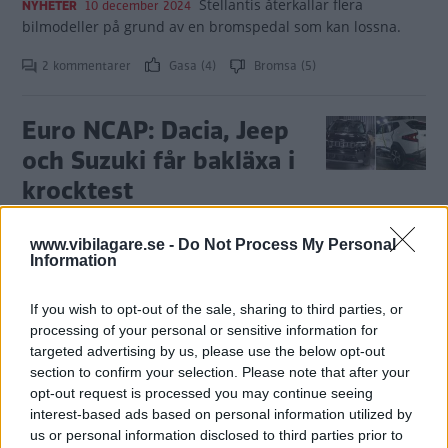
Stellantis återkallar flera
NYHETER
10 december 2024
bilmodeller på grund av en bromspedal som kan lossna.
2 kommentarer
Gasa (4)
Bromsa (5)
Euro NCAP: Dacia, Jeep
och Suzuki får bakläxa i
krocktest
Flera nya bilmodeller får
NYHETER
11 september 2024
www.vibilagare.se -
Do Not Process My Personal
toppbetyg i krocktest av Euro NCAP. Men två märken får
Information
bakläxa med ”mediokra” betyg.
12 kommentarer
Gasa (3)
Bromsa (1)
If you wish to opt-out of the sale, sharing to third parties, or
processing of your personal or sensitive information for
targeted advertising by us, please use the below opt-out
Jimmys bil har stått tio
section to confirm your selection. Please note that after your
månader på verkstad
opt-out request is processed you may continue seeing
interest-based ads based on personal information utilized by
us or personal information disclosed to third parties prior to
En viltolycka gjorde Jeepen
REPORTAGE
13 augusti 2024