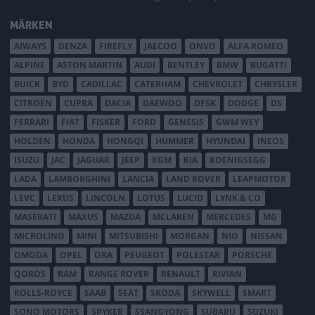
MÄRKEN
AIWAYS
DENZA
FIREFLY
JAECOO
ONVO
ALFA ROMEO
ALPINE
ASTON MARTIN
AUDI
BENTLEY
BMW
BUGATTI
BUICK
BYD
CADILLAC
CATERHAM
CHEVROLET
CHRYSLER
CITROËN
CUPRA
DACIA
DAEWOO
DFSK
DODGE
DS
FERRARI
FIAT
FISKER
FORD
GENESIS
GWM WEY
HOLDEN
HONDA
HONGQI
HUMMER
HYUNDAI
INEOS
ISUZU
JAC
JAGUAR
JEEP
KGM
KIA
KOENIGSEGG
LADA
LAMBORGHINI
LANCIA
LAND ROVER
LEAPMOTOR
LEVC
LEXUS
LINCOLN
LOTUS
LUCID
LYNK & CO
MASERATI
MAXUS
MAZDA
MCLAREN
MERCEDES
MG
MICROLINO
MINI
MITSUBISHI
MORGAN
NIO
NISSAN
OMODA
OPEL
ORA
PEUGEOT
POLESTAR
PORSCHE
QOROS
RAM
RANGE ROVER
RENAULT
RIVIAN
ROLLS-ROYCE
SAAB
SEAT
SKODA
SKYWELL
SMART
SONO MOTORS
SPYKER
SSANGYONG
SUBARU
SUZUKI