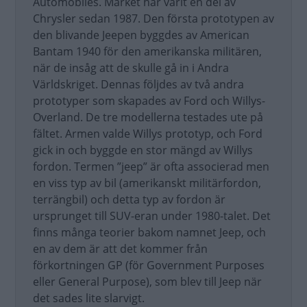
Automobiles. Märket har varit en del av
Chrysler sedan 1987. Den första prototypen av
den blivande Jeepen byggdes av American
Bantam 1940 för den amerikanska militären,
när de insåg att de skulle gå in i Andra
Världskriget. Dennas följdes av två andra
prototyper som skapades av Ford och Willys-
Overland. De tre modellerna testades ute på
fältet. Armen valde Willys prototyp, och Ford
gick in och byggde en stor mängd av Willys
fordon. Termen ”jeep” är ofta associerad men
en viss typ av bil (amerikanskt militärfordon,
terrängbil) och detta typ av fordon är
ursprunget till SUV-eran under 1980-talet. Det
finns många teorier bakom namnet Jeep, och
en av dem är att det kommer från
förkortningen GP (för Government Purposes
eller General Purpose), som blev till Jeep när
det sades lite slarvigt.