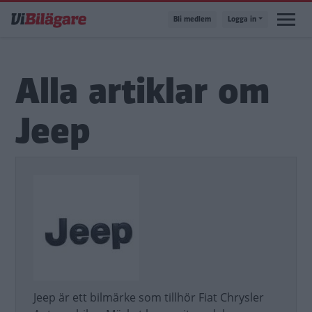
Hoppa
Bli medlem
Logga in
till
huvudinnehåll
Alla artiklar om
Jeep
Jeep är ett bilmärke som tillhör Fiat Chrysler