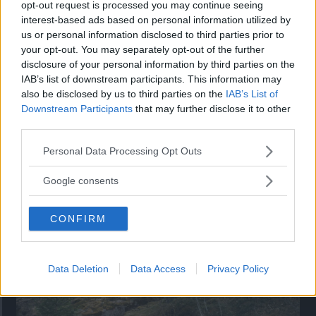
”God chans att bli ny favorit”
opt-out request is processed you may continue seeing
interest-based ads based on personal information utilized by
Utbudet av terrängdugliga kombibilar har krympt men fylls
us or personal information disclosed to third parties prior to
nu på av eldrivna Toyota bZ4X Touring. Vi provkör.
your opt-out. You may separately opt-out of the further
disclosure of your personal information by third parties on the
IAB’s list of downstream participants. This information may
also be disclosed by us to third parties on the
IAB’s List of
Downstream Participants
that may further disclose it to other
third parties.
Please note that this website/app uses one or more Google
Personal Data Processing Opt Outs
services and may gather and store information including but
not limited to your visit or usage behaviour. You may click to
Google consents
grant or deny consent to Google and its third-party tags to
use your data for below specified purposes in below Google
CONFIRM
consent section.
Så står sig nya Toyota RAV4
Vi ställe nykomlingen mot Audi Q3 och Mazda CX-5.
Data Deletion
Data Access
Privacy Policy