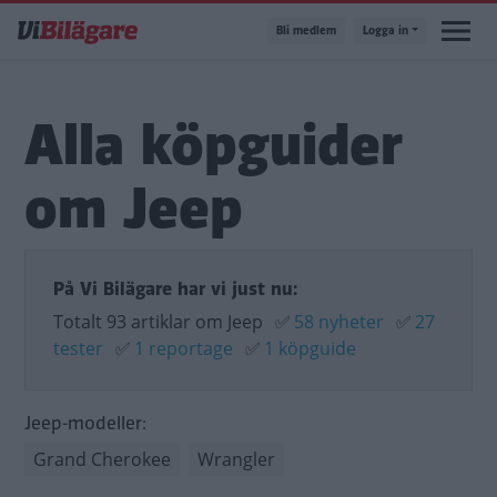
Hoppa
Bli medlem
Logga in
till
huvudinnehåll
Alla köpguider
om Jeep
På Vi Bilägare har vi just nu:
Totalt 93 artiklar om Jeep
✅
58 nyheter
✅
27
tester
✅
1 reportage
✅
1 köpguide
Jeep-modeller:
Grand Cherokee
Wrangler