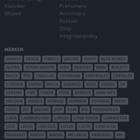
Klassiker
Prenumera
Moped
Annonsera
Kontakt
Shop
Integritetspolicy
MÄRKEN
AIWAYS
DENZA
FIREFLY
JAECOO
ONVO
ALFA ROMEO
ALPINE
ASTON MARTIN
AUDI
BENTLEY
BMW
BUGATTI
BUICK
BYD
CADILLAC
CATERHAM
CHEVROLET
CHRYSLER
CITROËN
CUPRA
DACIA
DAEWOO
DFSK
DODGE
DS
FERRARI
FIAT
FISKER
FORD
GENESIS
GWM WEY
HOLDEN
HONDA
HONGQI
HUMMER
HYUNDAI
INEOS
ISUZU
JAC
JAGUAR
JEEP
KGM
KIA
KOENIGSEGG
LADA
LAMBORGHINI
LANCIA
LAND ROVER
LEAPMOTOR
LEVC
LEXUS
LINCOLN
LOTUS
LUCID
LYNK & CO
MASERATI
MAXUS
MAZDA
MCLAREN
MERCEDES
MG