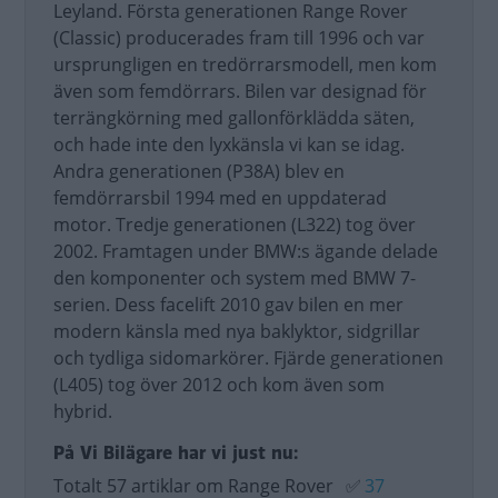
Leyland. Första generationen Range Rover
(Classic) producerades fram till 1996 och var
ursprungligen en tredörrarsmodell, men kom
även som femdörrars. Bilen var designad för
terrängkörning med gallonförklädda säten,
och hade inte den lyxkänsla vi kan se idag.
Andra generationen (P38A) blev en
femdörrarsbil 1994 med en uppdaterad
motor. Tredje generationen (L322) tog över
2002. Framtagen under BMW:s ägande delade
den komponenter och system med BMW 7-
serien. Dess facelift 2010 gav bilen en mer
modern känsla med nya baklyktor, sidgrillar
och tydliga sidomarkörer. Fjärde generationen
(L405) tog över 2012 och kom även som
hybrid.
På Vi Bilägare har vi just nu:
Totalt 57 artiklar om Range Rover
✅
37