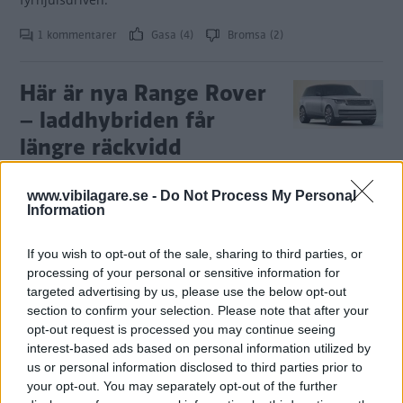
1 kommentarer
Gasa (4)
Bromsa (2)
Här är nya Range Rover
– laddhybriden får
längre räckvidd
Land Rover har visat upp en ny
NYHETER
27 oktober 2021
www.vibilagare.se -
Do Not Process My Personal
generation av koncernens lyxigaste modell. Den kommer
Information
som laddhybrid i två utföranden.
4 kommentarer
Gasa (7)
Bromsa (5)
If you wish to opt-out of the sale, sharing to third parties, or
processing of your personal or sensitive information for
targeted advertising by us, please use the below opt-out
Land Rover och Range
section to confirm your selection. Please note that after your
Rover återkallas för
opt-out request is processed you may continue seeing
interest-based ads based on personal information utilized by
hybridfel – kan leda till
us or personal information disclosed to third parties prior to
brand
your opt-out. You may separately opt-out of the further