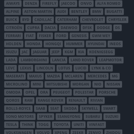
AIWAYS
DENZA
FIREFLY
JAECOO
ONVO
ALFA ROMEO
ALPINE
ASTON MARTIN
AUDI
BENTLEY
BMW
BUGATTI
BUICK
BYD
CADILLAC
CATERHAM
CHEVROLET
CHRYSLER
CITROËN
CUPRA
DACIA
DAEWOO
DFSK
DODGE
DS
FERRARI
FIAT
FISKER
FORD
GENESIS
GWM WEY
HOLDEN
HONDA
HONGQI
HUMMER
HYUNDAI
INEOS
ISUZU
JAC
JAGUAR
JEEP
KGM
KIA
KOENIGSEGG
LADA
LAMBORGHINI
LANCIA
LAND ROVER
LEAPMOTOR
LEVC
LEXUS
LINCOLN
LOTUS
LUCID
LYNK & CO
MASERATI
MAXUS
MAZDA
MCLAREN
MERCEDES
MG
MICROLINO
MINI
MITSUBISHI
MORGAN
NIO
NISSAN
OMODA
OPEL
ORA
PEUGEOT
POLESTAR
PORSCHE
QOROS
RAM
RANGE ROVER
RENAULT
RIVIAN
ROLLS-ROYCE
SAAB
SEAT
SKODA
SKYWELL
SMART
SONO MOTORS
SPYKER
SSANGYONG
SUBARU
SUZUKI
TESLA
THINK
TOGG
TOYOTA
UNITI
VINFAST
VOLKSWAGEN
VOLVO
XPENG
ZEEKR
ZENVO
ZHIDOU