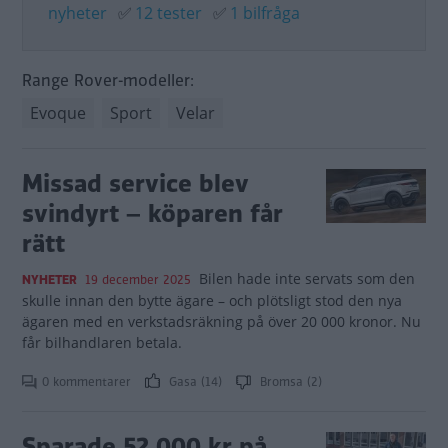
nyheter
✅
12 tester
✅
1 bilfråga
Range Rover-modeller:
Evoque
Sport
Velar
Missad service blev
svindyrt – köparen får
rätt
Bilen hade inte servats som den
NYHETER
19 december 2025
skulle innan den bytte ägare – och plötsligt stod den nya
ägaren med en verkstadsräkning på över 20 000 kronor. Nu
får bilhandlaren betala.
0 kommentarer
Gasa (14)
Bromsa (2)
Sparade 52 000 kr på