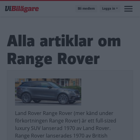
Hoppa
Bli medlem
Logga in
till
huvudinnehåll
Alla artiklar om
Range Rover
Land Rover Range Rover (mer känd under
förkortningen Range Rover) är ett full-sized
luxury SUV lanserad 1970 av Land Rover.
Range Rover lanserades 1970 av British