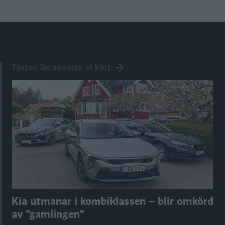
Tester: De senaste vi kört
Kia utmanar i kombiklassen – blir omkörd
av ”gamlingen”