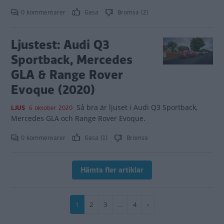
0 kommentarer
Gasa
Bromsa (2)
Ljustest: Audi Q3
Sportback, Mercedes
GLA & Range Rover
Evoque (2020)
Så bra är ljuset i Audi Q3 Sportback,
LJUS
6 oktober 2020
Mercedes GLA och Range Rover Evoque.
0 kommentarer
Gasa (1)
Bromsa
Hämta fler artiklar
Paginering
Nuvarande
1
Sida
2
Sida
3
…
Sida
4
Nästa
›
sida
sida