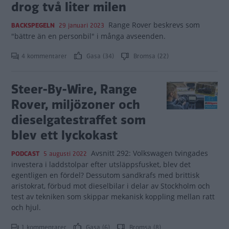
drog två liter milen
Range Rover beskrevs som
BACKSPEGELN
29 januari 2023
"bättre än en personbil" i många avseenden.
4 kommentarer
Gasa (34)
Bromsa (22)
Steer-By-Wire, Range
Rover, miljözoner och
dieselgatestraffet som
blev ett lyckokast
Avsnitt 292: Volkswagen tvingades
PODCAST
5 augusti 2022
investera i laddstolpar efter utsläppsfusket, blev det
egentligen en fördel? Dessutom sandkrafs med brittisk
aristokrat, förbud mot dieselbilar i delar av Stockholm och
test av tekniken som skippar mekanisk koppling mellan ratt
och hjul.
1 kommentarer
Gasa (6)
Bromsa (8)