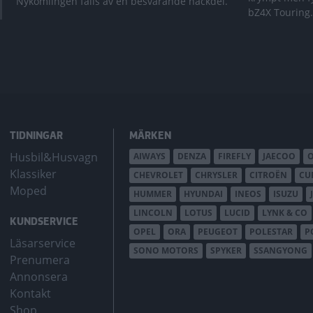
Nykomlingen fälls av en besvärande nackdel.
bZ4X Touring.
TIDNINGAR
MÄRKEN
Husbil&Husvagn
AIWAYS
DENZA
FIREFLY
JAECOO
Klassiker
CHEVROLET
CHRYSLER
CITROËN
CU
Moped
HUMMER
HYUNDAI
INEOS
ISUZU
LINCOLN
LOTUS
LUCID
LYNK & CO
KUNDSERVICE
OPEL
ORA
PEUGEOT
POLESTAR
P
Läsarservice
SONO MOTORS
SPYKER
SSANGYONG
Prenumera
Annonsera
Kontakt
Shop