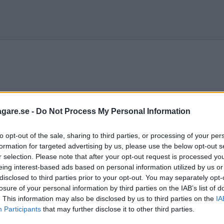
agare.se -
Do Not Process My Personal Information
tillverkaren Think. Det norska företaget
to opt-out of the sale, sharing to third parties, or processing of your per
formation for targeted advertising by us, please use the below opt-out s
r selection. Please note that after your opt-out request is processed y
eing interest-based ads based on personal information utilized by us or
disclosed to third parties prior to your opt-out. You may separately opt-
losure of your personal information by third parties on the IAB’s list of
. This information may also be disclosed by us to third parties on the
IA
orska Think City är bara en dyr leksak. Det krävs bättre elbila
Participants
that may further disclose it to other third parties.
e provkör.