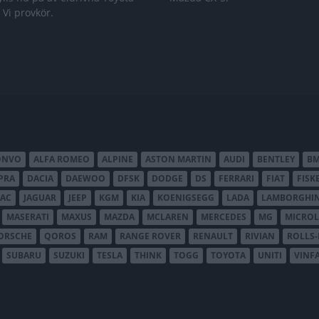
 Vi provkör.
ONVO
ALFA ROMEO
ALPINE
ASTON MARTIN
AUDI
BENTLEY
B
PRA
DACIA
DAEWOO
DFSK
DODGE
DS
FERRARI
FIAT
FISK
JAC
JAGUAR
JEEP
KGM
KIA
KOENIGSEGG
LADA
LAMBORGHIN
MASERATI
MAXUS
MAZDA
MCLAREN
MERCEDES
MG
MICROL
ORSCHE
QOROS
RAM
RANGE ROVER
RENAULT
RIVIAN
ROLLS
SUBARU
SUZUKI
TESLA
THINK
TOGG
TOYOTA
UNITI
VINF