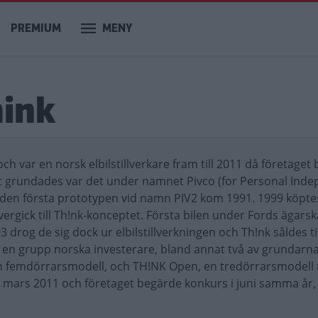
PREMIUM
MENY
hink
h var en norsk elbilstillverkare fram till 2011 då företaget
et grundades var det under namnet Pivco (for Personal Ind
den första prototypen vid namn PIV2 kom 1991. 1999 köpte
rgick till Th!nk-konceptet. Första bilen under Fords ägarsk
 drog de sig dock ur elbilstillverkningen och Th!nk såldes til
l en grupp norska investerare, bland annat två av grundarn
en femdörrarsmodell, och TH!NK Open, en tredörrarsmodell
 mars 2011 och företaget begärde konkurs i juni samma år, 