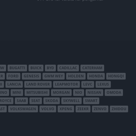
MW
BUGATTI
BUICK
BYD
CADILLAC
CATERHAM
ER
FORD
GENESIS
GWM WEY
HOLDEN
HONDA
HONGQI
I
LANCIA
LAND ROVER
LEAPMOTOR
LEVC
LEXUS
INO
MINI
MITSUBISHI
MORGAN
NIO
NISSAN
OMODA
-ROYCE
SAAB
SEAT
SKODA
SKYWELL
SMART
AST
VOLKSWAGEN
VOLVO
XPENG
ZEEKR
ZENVO
ZHIDOU