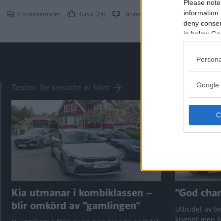
Please note
information 
4 kommentarer
Gasa (74)
Bromsa (65)
deny consent
in below Go
Persona
Google 
Tester: De senaste vi kört
Kia utmanar i kombiklassen –
”God chans
blir omkörd av ”gamlingen”
Utbudet av te
krympt men fy