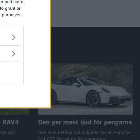
er and store
to grant or
ed purposes
a RAV4
Den ger mest ljud för pengarna
 Q3 och
Den som betalar två miljoner för en Porsche
911 GTS får valuta för pengarna.