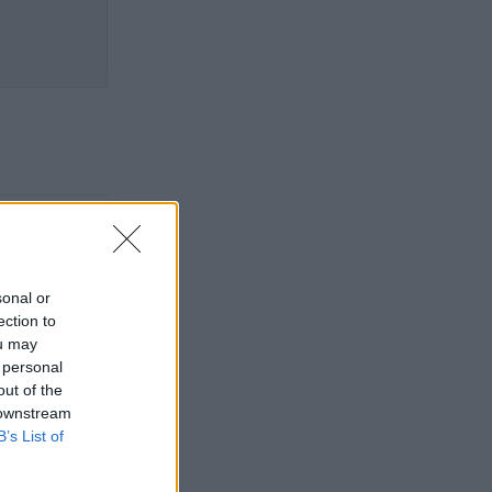
sonal or
ection to
ou may
 personal
out of the
 downstream
B’s List of
r för att el