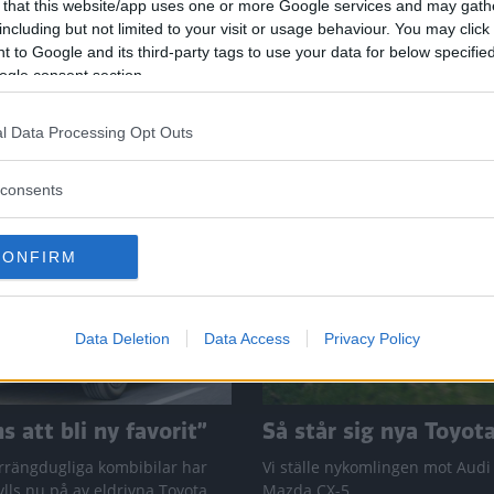
 that this website/app uses one or more Google services and may gath
including but not limited to your visit or usage behaviour. You may click 
 to Google and its third-party tags to use your data for below specifi
ogle consent section.
l Data Processing Opt Outs
consents
CONFIRM
Data Deletion
Data Access
Privacy Policy
 att bli ny favorit”
Så står sig nya Toyot
rrängdugliga kombibilar har
Vi ställe nykomlingen mot Audi
lls nu på av eldrivna Toyota
Mazda CX-5.