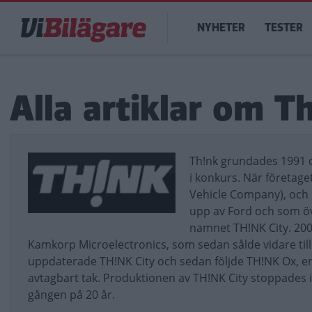
Hoppa
Main
till
NYHETER
TESTER
navigation
huvudinnehåll
Alla artiklar om T
Th!nk grundades 1991 oc
i konkurs. När företag
Vehicle Company), och 
upp av Ford och som öve
namnet TH!NK City. 2003
Kamkorp Microelectronics, som sedan sålde vidare til
uppdaterade TH!NK City och sedan följde TH!NK Ox, 
avtagbart tak. Produktionen av TH!NK City stoppades i
gången på 20 år.