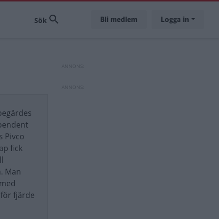
Bli medlem
Logga in
 begärdes
ependent
s Pivco
ap fick
l
a. Man
 med
för fjärde