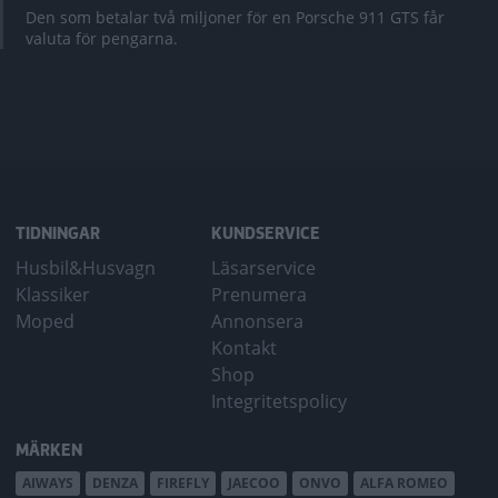
Den som betalar två miljoner för en Porsche 911 GTS får
valuta för pengarna.
TIDNINGAR
KUNDSERVICE
Husbil&Husvagn
Läsarservice
Klassiker
Prenumera
Moped
Annonsera
Kontakt
Shop
Integritetspolicy
MÄRKEN
AIWAYS
DENZA
FIREFLY
JAECOO
ONVO
ALFA ROMEO