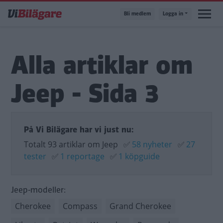
Hoppa
Bli medlem
Logga in
till
huvudinnehåll
Alla artiklar om
Jeep - Sida 3
På Vi Bilägare har vi just nu:
Totalt 93 artiklar om Jeep
✅
58 nyheter
✅
27
tester
✅
1 reportage
✅
1 köpguide
Jeep-modeller:
Cherokee
Compass
Grand Cherokee