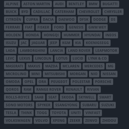
ALPINE
ASTON MARTIN
AUDI
BENTLEY
BMW
BUGATTI
BUICK
BYD
CADILLAC
CATERHAM
CHEVROLET
CHRYSLER
CITROËN
CUPRA
DACIA
DAEWOO
DFSK
DODGE
DS
FERRARI
FIAT
FISKER
FORD
GENESIS
GWM WEY
HOLDEN
HONDA
HONGQI
HUMMER
HYUNDAI
INEOS
ISUZU
JAC
JAGUAR
JEEP
KGM
KIA
KOENIGSEGG
LADA
LAMBORGHINI
LANCIA
LAND ROVER
LEAPMOTOR
LEVC
LEXUS
LINCOLN
LOTUS
LUCID
LYNK & CO
MASERATI
MAXUS
MAZDA
MCLAREN
MERCEDES
MG
MICROLINO
MINI
MITSUBISHI
MORGAN
NIO
NISSAN
OMODA
OPEL
ORA
PEUGEOT
POLESTAR
PORSCHE
QOROS
RAM
RANGE ROVER
RENAULT
RIVIAN
ROLLS-ROYCE
SAAB
SEAT
SKODA
SKYWELL
SMART
SONO MOTORS
SPYKER
SSANGYONG
SUBARU
SUZUKI
TESLA
THINK
TOGG
TOYOTA
UNITI
VINFAST
VOLKSWAGEN
VOLVO
XPENG
ZEEKR
ZENVO
ZHIDOU