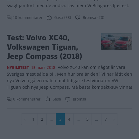
svagt jämfört med de andra. Läs mer i Vi Bilägares ljustest.
10 kommentarer
Gasa (28)
Bromsa (20)
Test: Volvo XC40,
Volkswagen Tiguan,
Jeep Compass (2018)
Volvo XC40 kan om något år vara
NYBILSTEST
13 mars 2018
Sveriges mest sålda bil. Men hur bra är den? Vi har låtit den
nya Volvon gå en match mot tidigare testvinnaren VW
Tiguan och nya Jeep Compass. Må bästa kompakt-suv vinna!
0 kommentarer
Gasa
Bromsa
Paginering
Föregående
‹
Sida
1
Sida
2
…
Nuvarande
3
Sida
4
…
Sida
5
…
Sida
7
Nästa
›
sida
sida
sida