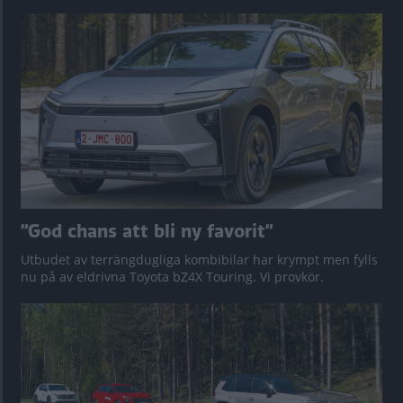
”God chans att bli ny favorit”
Utbudet av terrängdugliga kombibilar har krympt men fylls
nu på av eldrivna Toyota bZ4X Touring. Vi provkör.