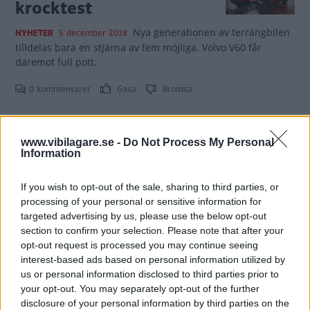
krocktest
Nya generationen av terrängbilen
NYHETER
5 december 2018
tilldelas bara en stjärna av fem möjliga. Volvo V60 får
däremot full pott.
0 kommentarer
Gasa
Bromsa
Jeep Gladiator en
www.vibilagare.se -
Do Not Process My Personal
pickupversion av
Information
Wrangler
If you wish to opt-out of the sale, sharing to third parties, or
Terrängbilen med flak blir Jeeps
NYHETER
29 november 2018
processing of your personal or sensitive information for
första i klassen på ett kvarts sekel.
targeted advertising by us, please use the below opt-out
section to confirm your selection. Please note that after your
0 kommentarer
Gasa
Bromsa (1)
opt-out request is processed you may continue seeing
interest-based ads based on personal information utilized by
us or personal information disclosed to third parties prior to
Jeep Renegade blir
your opt-out. You may separately opt-out of the further
Plug-in hybrid
disclosure of your personal information by third parties on the