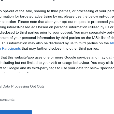
to opt-out of the sale, sharing to third parties, or processing of your per
formation for targeted advertising by us, please use the below opt-out s
r selection. Please note that after your opt-out request is processed y
eing interest-based ads based on personal information utilized by us or
disclosed to third parties prior to your opt-out. You may separately opt-
losure of your personal information by third parties on the IAB’s list of
. This information may also be disclosed by us to third parties on the
IA
Participants
that may further disclose it to other third parties.
 that this website/app uses one or more Google services and may gath
including but not limited to your visit or usage behaviour. You may click 
 to Google and its third-party tags to use your data for below specifi
ogle consent section.
l Data Processing Opt Outs
 att bli ny favorit”
Så står sig nya Toyot
consents
rrängdugliga kombibilar har
Vi ställe nykomlingen mot Audi
lls nu på av eldrivna Toyota
Mazda CX-5.