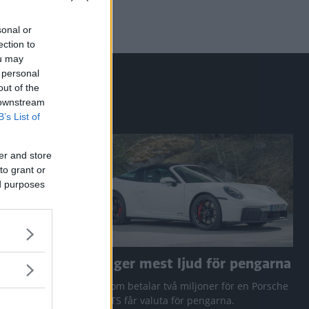
sonal or
ection to
ou may
 personal
out of the
 downstream
B’s List of
er and store
to grant or
ed purposes
a RAV4
Den ger mest ljud för pengarna
 Q3 och
Den som betalar två miljoner för en Porsche
911 GTS får valuta för pengarna.