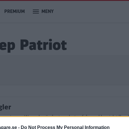
PREMIUM
MENY
eep Patriot
gler
ersion av Wrangler är årets nyheter från en klassisk tillver
agare.se -
Do Not Process My Personal Information