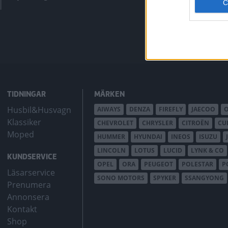
bZ4X Touring.
TIDNINGAR
MÄRKEN
Husbil&Husvagn
AIWAYS
DENZA
FIREFLY
JAECOO
Klassiker
CHEVROLET
CHRYSLER
CITROËN
CU
Moped
HUMMER
HYUNDAI
INEOS
ISUZU
LINCOLN
LOTUS
LUCID
LYNK & CO
KUNDSERVICE
OPEL
ORA
PEUGEOT
POLESTAR
P
Läsarservice
SONO MOTORS
SPYKER
SSANGYONG
Prenumera
Annonsera
Kontakt
Shop