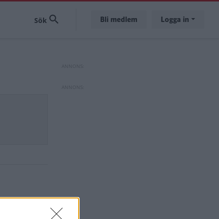
Bli medlem
Logga in
kare av