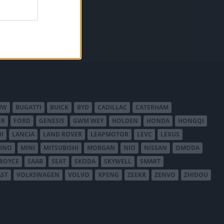
MW
BUGATTI
BUICK
BYD
CADILLAC
CATERHAM
ER
FORD
GENESIS
GWM WEY
HOLDEN
HONDA
HONGQI
I
LANCIA
LAND ROVER
LEAPMOTOR
LEVC
LEXUS
INO
MINI
MITSUBISHI
MORGAN
NIO
NISSAN
OMODA
-ROYCE
SAAB
SEAT
SKODA
SKYWELL
SMART
AST
VOLKSWAGEN
VOLVO
XPENG
ZEEKR
ZENVO
ZHIDOU