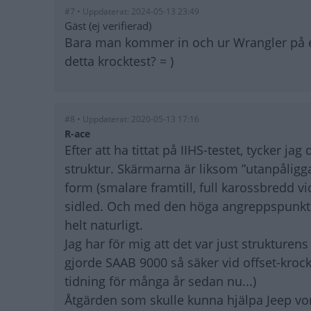
#7 • Uppdaterat: 2024-05-13 23:49
Gäst (ej verifierad)
Bara man kommer in och ur Wrangler på ett 
detta krocktest? = )
#8 • Uppdaterat: 2020-05-13 17:16
R-ace
Efter att ha tittat på IIHS-testet, tycker ja
struktur. Skärmarna är liksom ”utanpålig
form (smalare framtill, full karossbredd v
sidled. Och med den höga angreppspunkten
helt naturligt.
Jag har för mig att det var just strukture
gjorde SAAB 9000 så säker vid offset-krock 
tidning för många år sedan nu...)
Åtgärden som skulle kunna hjälpa Jeep vor