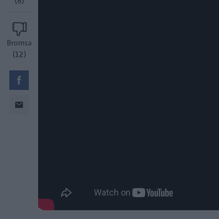
(8)
Bromsa
(12)