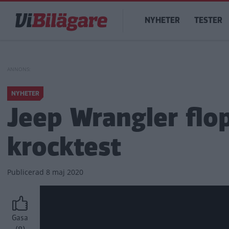
Hoppa
Main
till
NYHETER
TESTER
navigation
huvudinnehåll
NYHETER
Jeep Wrangler flop
krocktest
Publicerad
8 maj 2020
Gasa