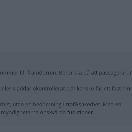
 kommer till framdörren. Beror bla på att passagerar
ler sladdar okontrollerat och kanske får ett fast hind
erhet, utan en bedömning i trafiksäkerhet. Med en
v myndigheterna önskvärda funktioner.