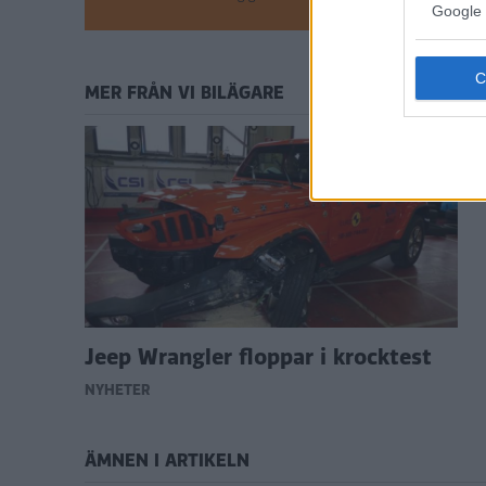
Google 
MER FRÅN VI BILÄGARE
Jeep Wrangler floppar i krocktest
NYHETER
ÄMNEN I ARTIKELN