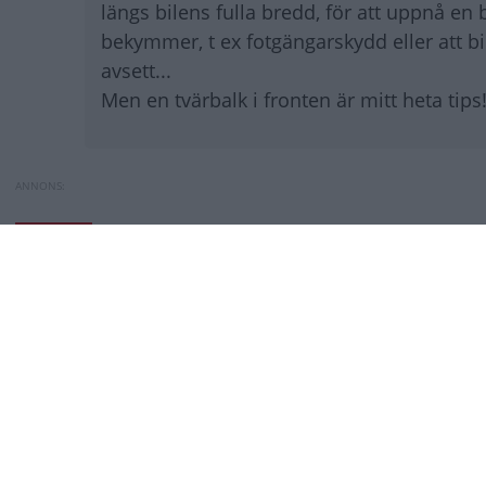
längs bilens fulla bredd, för att uppnå en
bekymmer, t ex fotgängarskydd eller att bi
avsett...
Men en tvärbalk i fronten är mitt heta tips
Jeep Wrangler floppar igen –
Toyota byter batte
NYHETER
Toyota byter batte
Publicerad
idag 12:01
Gasa