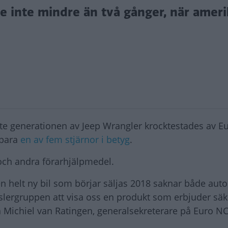
ade inte mindre än två gånger, när amer
ste generationen av Jeep Wrangler krocktestades av E
 bara
en av fem stjärnor i betyg
.
ch andra förarhjälpmedel.
 en helt ny bil som börjar säljas 2018 saknar både au
hryslergruppen att visa oss en produkt som erbjuder sä
a Michiel van Ratingen, generalsekreterare på Euro N