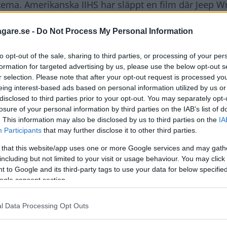
a. Amerikanska IIHS har släppt en film där Jeep W
örsta gången någonsin det sker, och det skedde två gå
agare.se -
Do Not Process My Personal Information
intakt och krockdockans rörelser var kontrollerade bidr
to opt-out of the sale, sharing to third parties, or processing of your per
er en olycka. Särskilt i ”cabrioletjeepar” som Wrangler
formation for targeted advertising by us, please use the below opt-out s
r selection. Please note that after your opt-out request is processed y
eing interest-based ads based on personal information utilized by us or
disclosed to third parties prior to your opt-out. You may separately opt-
estet, och om du klickar på
den här länken
kan du som 
losure of your personal information by third parties on the IAB’s list of
 helt annat resultat.
. This information may also be disclosed by us to third parties on the
IA
Participants
that may further disclose it to other third parties.
 that this website/app uses one or more Google services and may gath
including but not limited to your visit or usage behaviour. You may click 
P WRANGLER
 to Google and its third-party tags to use your data for below specifi
ogle consent section.
l Data Processing Opt Outs
ftspolicy.