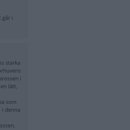
 går i
ns starka
torhuvens
arossen i
n lätt,
rna som
l i denna
rossen,