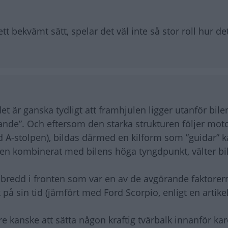
bekvämt sätt, spelar det väl inte så stor roll hur det
g det är ganska tydligt att framhjulen ligger utanför bile
gande”. Och eftersom den starka strukturen följer mo
id A-stolpen), bildas därmed en kilform som ”guidar” k
 kombinerat med bilens höga tyngdpunkt, välter bile
ns bredd i fronten som var en av de avgörande faktore
på sin tid (jämfört med Ford Scorpio, enligt en artike
e kanske att sätta någon kraftig tvärbalk innanför ka