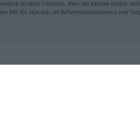
 bredare struktur i fronten. Men det kanske skapar and
len blir för styv och att deformationszonerna inte fu
!
 välter i krocktest
riteknik i hybridbilarna
riteknik i hybridbi