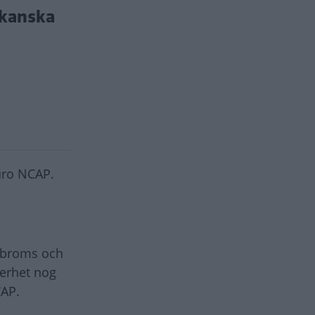
ikanska
uro NCAP.
tobroms och
kerhet nog
CAP.