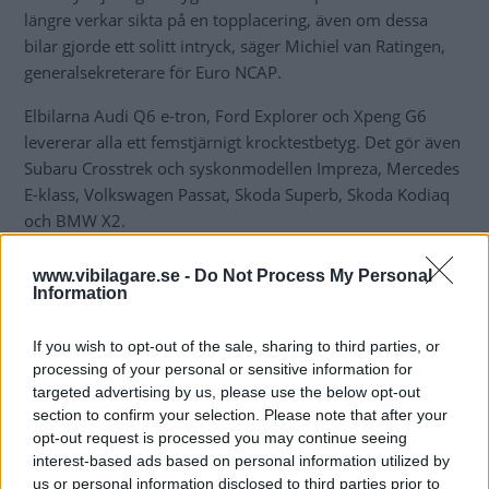
längre verkar sikta på en topplacering, även om dessa
bilar gjorde ett solitt intryck, säger Michiel van Ratingen,
generalsekreterare för Euro NCAP.
Elbilarna Audi Q6 e-tron, Ford Explorer och Xpeng G6
levererar alla ett femstjärnigt krocktestbetyg. Det gör även
Subaru Crosstrek och syskonmodellen Impreza, Mercedes
E-klass, Volkswagen Passat, Skoda Superb, Skoda Kodiaq
och BMW X2.
www.vibilagare.se -
Do Not Process My Personal
Information
If you wish to opt-out of the sale, sharing to third parties, or
processing of your personal or sensitive information for
targeted advertising by us, please use the below opt-out
section to confirm your selection. Please note that after your
opt-out request is processed you may continue seeing
interest-based ads based on personal information utilized by
us or personal information disclosed to third parties prior to