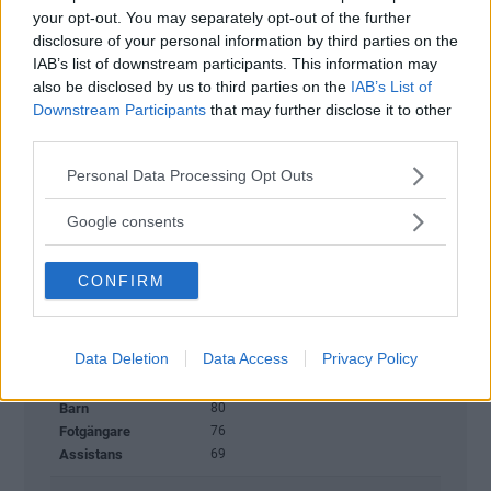
your opt-out. You may separately opt-out of the further
disclosure of your personal information by third parties on the
IAB’s list of downstream participants. This information may
also be disclosed by us to third parties on the
IAB’s List of
Downstream Participants
that may further disclose it to other
third parties.
Please note that this website/app uses one or more Google
Personal Data Processing Opt Outs
services and may gather and store information including but
not limited to your visit or usage behaviour. You may click to
Google consents
grant or deny consent to Google and its third-party tags to
use your data for below specified purposes in below Google
CONFIRM
consent section.
Data Deletion
Data Access
Privacy Policy