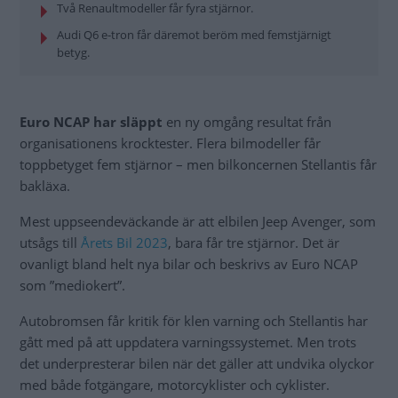
Två Renaultmodeller får fyra stjärnor.
Audi Q6 e-tron får däremot beröm med femstjärnigt
betyg.
Euro NCAP har släppt
en ny omgång resultat från
organisationens krocktester. Flera bilmodeller får
toppbetyget fem stjärnor – men bilkoncernen Stellantis får
bakläxa.
Mest uppseendeväckande är att elbilen Jeep Avenger, som
utsågs till
Årets Bil 2023
, bara får tre stjärnor. Det är
ovanligt bland helt nya bilar och beskrivs av Euro NCAP
som ”mediokert”.
Autobromsen får kritik för klen varning och Stellantis har
gått med på att uppdatera varningssystemet. Men trots
det underpresterar bilen när det gäller att undvika olyckor
med både fotgängare, motorcyklister och cyklister.