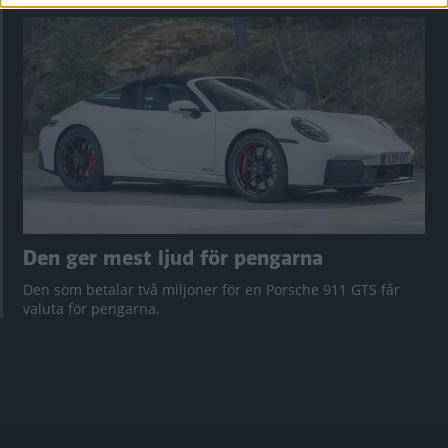
Den ger mest ljud för pengarna
Den som betalar två miljoner för en Porsche 911 GTS får
valuta för pengarna.