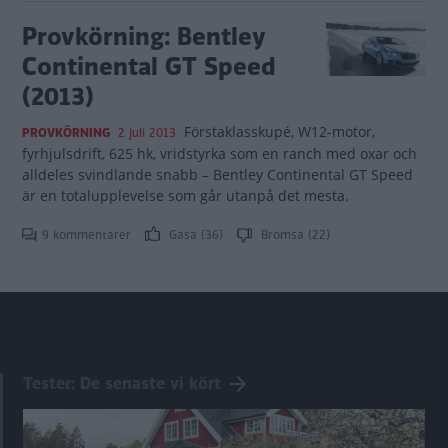
Provkörning: Bentley
Continental GT Speed
(2013)
Förstaklasskupé, W12-motor,
PROVKÖRNING
2 juli 2013
fyrhjulsdrift, 625 hk, vridstyrka som en ranch med oxar och
alldeles svindlande snabb – Bentley Continental GT Speed
är en totalupplevelse som går utanpå det mesta.
9 kommentarer
Gasa (36)
Bromsa (22)
Tester: De senaste vi kört