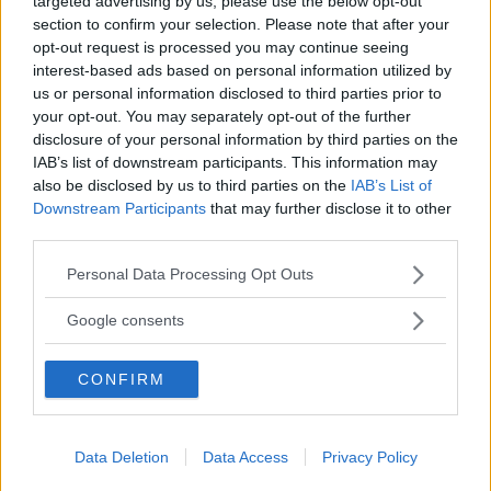
targeted advertising by us, please use the below opt-out
section to confirm your selection. Please note that after your
opt-out request is processed you may continue seeing
interest-based ads based on personal information utilized by
”God chans att bli ny favorit”
us or personal information disclosed to third parties prior to
your opt-out. You may separately opt-out of the further
Utbudet av terrängdugliga kombibilar har krympt men fylls
disclosure of your personal information by third parties on the
nu på av eldrivna Toyota bZ4X Touring. Vi provkör.
IAB’s list of downstream participants. This information may
also be disclosed by us to third parties on the
IAB’s List of
Downstream Participants
that may further disclose it to other
third parties.
Please note that this website/app uses one or more Google
Personal Data Processing Opt Outs
services and may gather and store information including but
not limited to your visit or usage behaviour. You may click to
Google consents
grant or deny consent to Google and its third-party tags to
use your data for below specified purposes in below Google
CONFIRM
consent section.
Så står sig nya Toyota RAV4
Data Deletion
Data Access
Privacy Policy
Vi ställe nykomlingen mot Audi Q3 och Mazda CX-5.