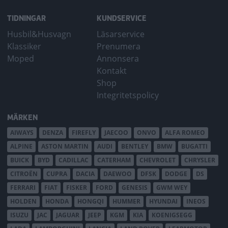
TIDNINGAR
KUNDSERVICE
Husbil&Husvagn
Läsarservice
Klassiker
Prenumera
Moped
Annonsera
Kontakt
Shop
Integritetspolicy
MÄRKEN
AIWAYS
DENZA
FIREFLY
JAECOO
ONVO
ALFA ROMEO
ALPINE
ASTON MARTIN
AUDI
BENTLEY
BMW
BUGATTI
BUICK
BYD
CADILLAC
CATERHAM
CHEVROLET
CHRYSLER
CITROËN
CUPRA
DACIA
DAEWOO
DFSK
DODGE
DS
FERRARI
FIAT
FISKER
FORD
GENESIS
GWM WEY
HOLDEN
HONDA
HONGQI
HUMMER
HYUNDAI
INEOS
ISUZU
JAC
JAGUAR
JEEP
KGM
KIA
KOENIGSEGG