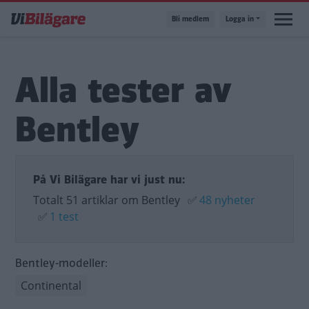
Hoppa
Bli medlem
Logga in
till
huvudinnehåll
Alla tester av
Bentley
På Vi Bilägare har vi just nu:
Totalt 51 artiklar om Bentley
✅
48 nyheter
✅
1 test
Bentley-modeller:
Continental