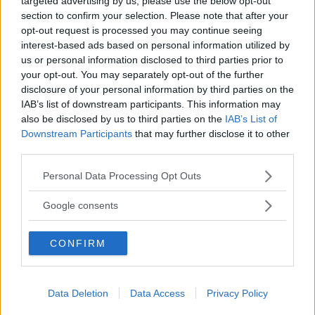
targeted advertising by us, please use the below opt-out
section to confirm your selection. Please note that after your
opt-out request is processed you may continue seeing
interest-based ads based on personal information utilized by
”God chans att bli ny favorit”
us or personal information disclosed to third parties prior to
your opt-out. You may separately opt-out of the further
Utbudet av terrängdugliga kombibilar har krympt men fylls
disclosure of your personal information by third parties on the
nu på av eldrivna Toyota bZ4X Touring. Vi provkör.
IAB’s list of downstream participants. This information may
also be disclosed by us to third parties on the
IAB’s List of
Downstream Participants
that may further disclose it to other
third parties.
Please note that this website/app uses one or more Google
Personal Data Processing Opt Outs
services and may gather and store information including but
not limited to your visit or usage behaviour. You may click to
Google consents
grant or deny consent to Google and its third-party tags to
use your data for below specified purposes in below Google
CONFIRM
consent section.
Så står sig nya Toyota RAV4
Data Deletion
Data Access
Privacy Policy
Vi ställe nykomlingen mot Audi Q3 och Mazda CX-5.