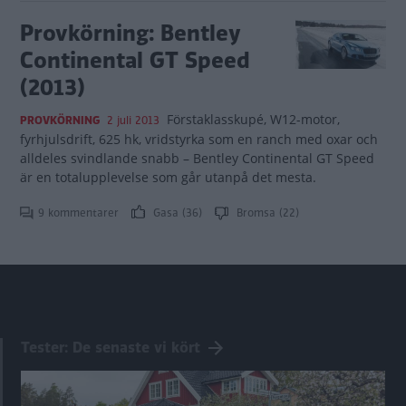
Provkörning: Bentley
Continental GT Speed
(2013)
Förstaklasskupé, W12-motor,
PROVKÖRNING
2 juli 2013
fyrhjulsdrift, 625 hk, vridstyrka som en ranch med oxar och
alldeles svindlande snabb – Bentley Continental GT Speed
är en totalupplevelse som går utanpå det mesta.
9 kommentarer
Gasa (36)
Bromsa (22)
Tester: De senaste vi kört