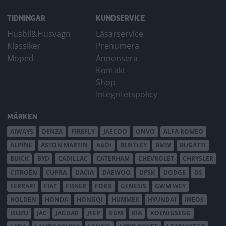
TIDNINGAR
KUNDSERVICE
Husbil&Husvagn
Läsarservice
Klassiker
Prenumera
Moped
Annonsera
Kontakt
Shop
Integritetspolicy
MÄRKEN
AIWAYS
DENZA
FIREFLY
JAECOO
ONVO
ALFA ROMEO
ALPINE
ASTON MARTIN
AUDI
BENTLEY
BMW
BUGATTI
BUICK
BYD
CADILLAC
CATERHAM
CHEVROLET
CHRYSLER
CITROËN
CUPRA
DACIA
DAEWOO
DFSK
DODGE
DS
FERRARI
FIAT
FISKER
FORD
GENESIS
GWM WEY
HOLDEN
HONDA
HONGQI
HUMMER
HYUNDAI
INEOS
ISUZU
JAC
JAGUAR
JEEP
KGM
KIA
KOENIGSEGG