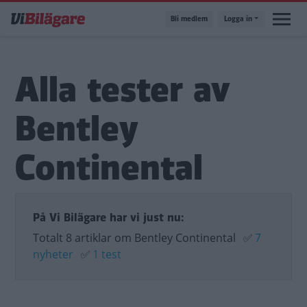
Hoppa
Bli medlem
Logga in
till
huvudinnehåll
Alla tester av
Bentley
Continental
På Vi Bilägare har vi just nu:
Totalt 8 artiklar om Bentley Continental
✅
7
nyheter
✅
1 test