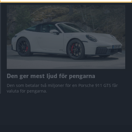
Den ger mest ljud för pengarna
Den som betalar två miljoner för en Porsche 911 GTS får
valuta för pengarna.