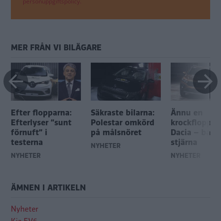
personuppgiftspolicy.
MER FRÅN VI BILÄGARE
Efter flopparna:
Säkraste bilarna:
Ännu en
Efterlyser ”sunt
Polestar omkörd
krockflopp f
förnuft” i
på målsnöret
Dacia – bara
testerna
stjärna
NYHETER
NYHETER
NYHETER
ÄMNEN I ARTIKELN
Nyheter