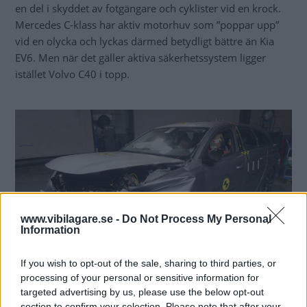
en del i skyddet av fotgängare och cyklister vid en krock.
Mercedes C-klass har aktiv motorhuv som ”poppar upp”
vid en olycka och lyckas därmed betydligt bättre än Kia
EV6. Men när det gäller aktiva säkerhetssystem ligger
istället Volvo C40 i topp.
www.vibilagare.se -
Do Not Process My Personal
Information
If you wish to opt-out of the sale, sharing to third parties, or
processing of your personal or sensitive information for
targeted advertising by us, please use the below opt-out
Peugeot 308 och Opel Astra når inte hela vägen fram till ett femstjärnigt
section to confirm your selection. Please note that after your