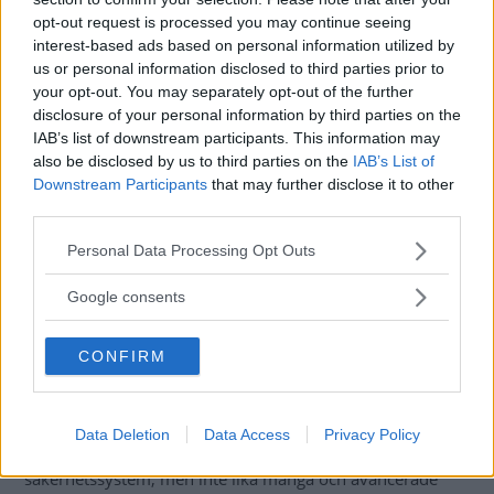
krocktestbetyg.
opt-out request is processed you may continue seeing
interest-based ads based on personal information utilized by
us or personal information disclosed to third parties prior to
Lite sämre gick
det för Stellantis nya kompaktbilsduo
your opt-out. You may separately opt-out of the further
Opel Astra och Peugeot 308 som bygger på EMP2-
disclosure of your personal information by third parties on the
plattformen. Båda bilarna får fyra stjärnor och når inte
IAB’s list of downstream participants. This information may
upp till samma krockskyddsnivå som de femstjärniga
also be disclosed by us to third parties on the
IAB’s List of
bilarna.
Downstream Participants
that may further disclose it to other
third parties.
”Det talar emot uppfattningen att skillnaden mellan fyr-
Please note that this website/app uses one or more Google
och femstjärniga bilar bara beror på aktiva
Personal Data Processing Opt Outs
services and may gather and store information including but
säkerhetssystem, även om så ofta är fallet”, skriver Euro
not limited to your visit or usage behaviour. You may click to
Google consents
NCAP i en kommentar.
grant or deny consent to Google and its third-party tags to
use your data for below specified purposes in below Google
Det är framför allt skyddet i brösthöjd för både män och
CONFIRM
consent section.
kortare kvinnor som får bakläxa i Stellantisbilarna. Ingen
av dem har heller mittmonterad krockkudde i kupén som
har
visat sig vara ett effektivt sätt
att minska krockvåldet
Data Deletion
Data Access
Privacy Policy
mellan passagerarna. Bilarna har flera aktiva
säkerhetssystem, men inte lika många och avancerade