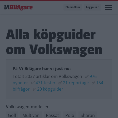
Hoppa
Bli medlem
Logga in
till
huvudinnehåll
Alla köpguider
om Volkswagen
På Vi Bilägare har vi just nu:
Totalt 2037 artiklar om Volkswagen
✅
976
nyheter
✅
471 tester
✅
21 reportage
✅
154
bilfrågor
✅
29 köpguider
Volkswagen-modeller:
Golf
Multivan
Passat
Polo
Sharan