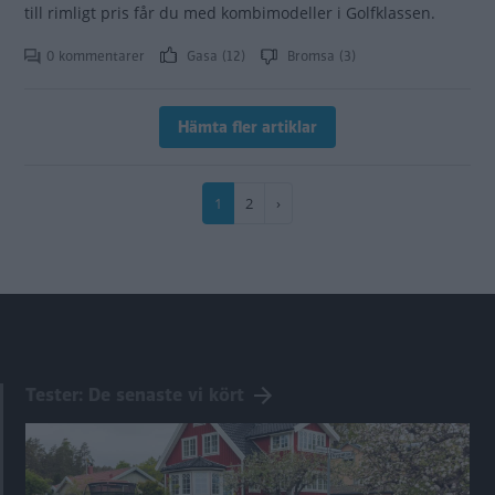
till rimligt pris får du med kombimodeller i Golfklassen.
0 kommentarer
Gasa (12)
Bromsa (3)
Hämta fler artiklar
Paginering
Nuvarande
1
Sida
2
Nästa
›
sida
sida
Tester: De senaste vi kört