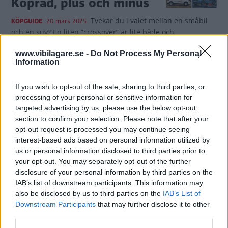
Köpråd, plus och minus
Tvekar du i valet mellan en småbil
KÖPGUIDE
20 mars 2025
och en suv? En liten ”crossover” är lite både och.
0 kommentarer
Gasa (23)
Bromsa (6)
www.vibilagare.se -
Do Not Process My Personal
Information
5 praktiska kombibilar:
If you wish to opt-out of the sale, sharing to third parties, or
Köpråd, plus och minus
processing of your personal or sensitive information for
targeted advertising by us, please use the below opt-out
Du behöver inte köpa Volvo om du
KÖPGUIDE
19 februari 2025
section to confirm your selection. Please note that after your
letar kombi i mellanklassen. Här är några alternativ till V60.
opt-out request is processed you may continue seeing
interest-based ads based on personal information utilized by
0 kommentarer
Gasa (17)
Bromsa (7)
us or personal information disclosed to third parties prior to
your opt-out. You may separately opt-out of the further
disclosure of your personal information by third parties on the
5 småbilar som ökar i
IAB’s list of downstream participants. This information may
pris: Köpråd, plus och
also be disclosed by us to third parties on the
IAB’s List of
Downstream Participants
that may further disclose it to other
minus
third parties.