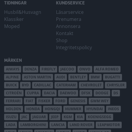
TIDNINGAR
KUNDSERVICE
Husbil&Husvagn
Läsarservice
Klassiker
Prenumera
Moped
Annonsera
Kontakt
Shop
Integritetspolicy
MÄRKEN
AIWAYS
DENZA
FIREFLY
JAECOO
ONVO
ALFA ROMEO
ALPINE
ASTON MARTIN
AUDI
BENTLEY
BMW
BUGATTI
BUICK
BYD
CADILLAC
CATERHAM
CHEVROLET
CHRYSLER
CITROËN
CUPRA
DACIA
DAEWOO
DFSK
DODGE
DS
FERRARI
FIAT
FISKER
FORD
GENESIS
GWM WEY
HOLDEN
HONDA
HONGQI
HUMMER
HYUNDAI
INEOS
ISUZU
JAC
JAGUAR
JEEP
KGM
KIA
KOENIGSEGG
LADA
LAMBORGHINI
LANCIA
LAND ROVER
LEAPMOTOR