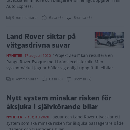
utveckla en mindre och billigare elbil, enligt uppgifter från
Auto Express.
9 kommentarer
Gasa (6)
Bromsa (6)
Land Rover siktar på
vätgasdrivna suvar
”Projekt Zeus” kan resultera en
NYHETER
17 augusti 2020
Range Rover Evoque med bränslecellsteknik. Men
syskonmärket Jaguar håller sig enligt uppgift till elbilar.
8 kommentarer
Gasa (6)
Bromsa (7)
Nytt system minskar risken för
åksjuka i självkörande bilar
Jaguar och Land Rover utvecklar ett
NYHETER
7 augusti 2020
system som ska minska risken för åksjuka passagerare både
i dagens och framtidens bilar.