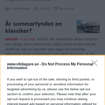
5 kommentarer
Gasa (2)
Bromsa (4)
Är sommarfyndet en
klassiker?
Avsnitt 184: Semestern väcker billusten
PODCAST
17 juli 2020
hos många som i normala fall aldrig skulle fundera på att
skaffa bil. Kan en klassiker vara vägen till ett billigt
bilägande under sommaren? Och vilken ska man i så fall
välja?
I Bilrådet söker vi en biffig husvagnsdragare till ett par
www.vibilagare.se -
Do Not Process My Personal
Information
långpendlande hundentusiaster i Norrland.
0 kommentarer
Gasa (1)
Bromsa
If you wish to opt-out of the sale, sharing to third parties, or
processing of your personal or sensitive information for
targeted advertising by us, please use the below opt-out
Land Rover satsar på ny
section to confirm your selection. Please note that after your
laddhybrid med
opt-out request is processed you may continue seeing
interest-based ads based on personal information utilized by