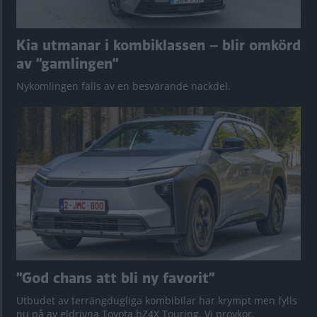
Kia utmanar i kombiklassen – blir omkörd
av ”gamlingen”
Nykomlingen fälls av en besvärande nackdel.
”God chans att bli ny favorit”
Utbudet av terrängdugliga kombibilar har krympt men fylls
nu på av eldrivna Toyota bZ4X Touring. Vi provkör.