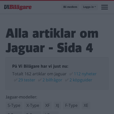
Hoppa
Bli medlem
Logga in
till
huvudinnehåll
Alla artiklar om
Jaguar - Sida 4
På Vi Bilägare har vi just nu:
Totalt 162 artiklar om Jaguar
✅
112 nyheter
✅
29 tester
✅
2 bilfrågor
✅
2 köpguider
Jaguar-modeller:
S-Type
X-Type
XF
XJ
F-Type
XE