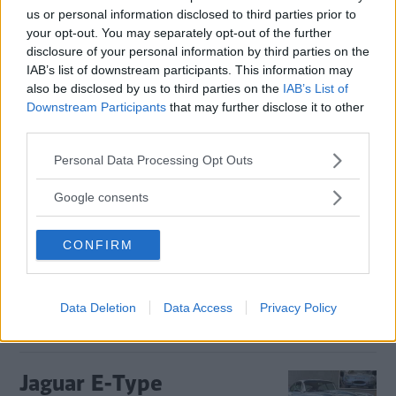
vätgasdrift
us or personal information disclosed to third parties prior to
your opt-out. You may separately opt-out of the further
Batterier är för stora och tunga för Land
NYHETER
8 juli 2020
disclosure of your personal information by third parties on the
Rovers suvar, enligt produktchefen. Därför inleds nu ett test
IAB’s list of downstream participants. This information may
med en bränslecellsbil som även extraknäcker som
also be disclosed by us to third parties on the
IAB’s List of
laddhybrid.
Downstream Participants
that may further disclose it to other
third parties.
0 kommentarer
Gasa (1)
Bromsa (1)
Please note that this website/app uses one or more Google
Personal Data Processing Opt Outs
services and may gather and store information including but
Jaguar fälls för
not limited to your visit or usage behaviour. You may click to
Google consents
elbilsreklam: ”En suv
grant or deny consent to Google and its third-party tags to
use your data for below specified purposes in below Google
utan utsläpp”
CONFIRM
consent section.
Jaguars reklam för elbilen I-Pace fälls
NYHETER
11 maj 2020
av Reklamombudsmannen.
Data Deletion
Data Access
Privacy Policy
8 kommentarer
Gasa (7)
Bromsa (4)
Jaguar E-Type