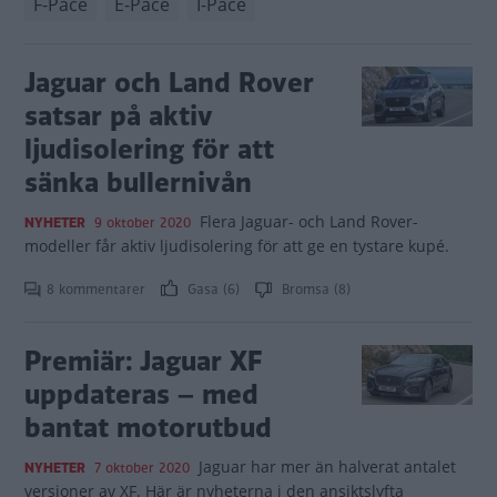
F-Pace
E-Pace
I-Pace
Jaguar och Land Rover
satsar på aktiv
ljudisolering för att
sänka bullernivån
Flera Jaguar- och Land Rover-
NYHETER
9 oktober 2020
modeller får aktiv ljudisolering för att ge en tystare kupé.
8 kommentarer
Gasa (6)
Bromsa (8)
Premiär: Jaguar XF
uppdateras – med
bantat motorutbud
Jaguar har mer än halverat antalet
NYHETER
7 oktober 2020
versioner av XF. Här är nyheterna i den ansiktslyfta