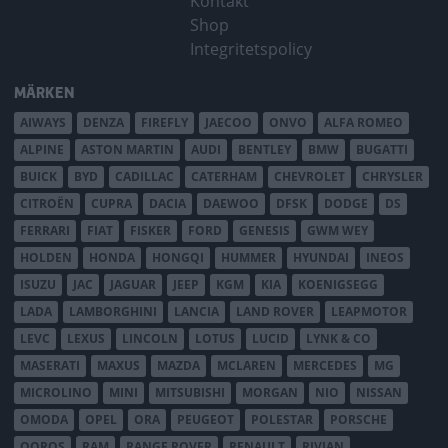
Kontakt
Shop
Integritetspolicy
MÄRKEN
AIWAYS
DENZA
FIREFLY
JAECOO
ONVO
ALFA ROMEO
ALPINE
ASTON MARTIN
AUDI
BENTLEY
BMW
BUGATTI
BUICK
BYD
CADILLAC
CATERHAM
CHEVROLET
CHRYSLER
CITROËN
CUPRA
DACIA
DAEWOO
DFSK
DODGE
DS
FERRARI
FIAT
FISKER
FORD
GENESIS
GWM WEY
HOLDEN
HONDA
HONGQI
HUMMER
HYUNDAI
INEOS
ISUZU
JAC
JAGUAR
JEEP
KGM
KIA
KOENIGSEGG
LADA
LAMBORGHINI
LANCIA
LAND ROVER
LEAPMOTOR
LEVC
LEXUS
LINCOLN
LOTUS
LUCID
LYNK & CO
MASERATI
MAXUS
MAZDA
MCLAREN
MERCEDES
MG
MICROLINO
MINI
MITSUBISHI
MORGAN
NIO
NISSAN
OMODA
OPEL
ORA
PEUGEOT
POLESTAR
PORSCHE
QOROS
RAM
RANGE ROVER
RENAULT
RIVIAN