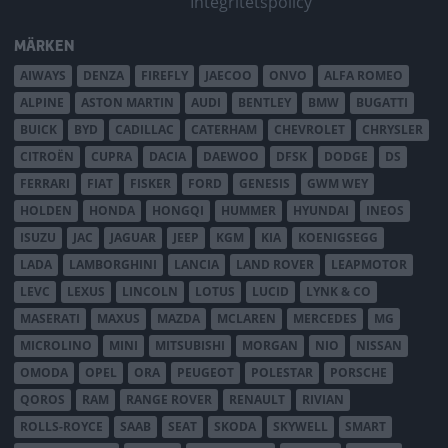
Integritetspolicy
MÄRKEN
AIWAYS
DENZA
FIREFLY
JAECOO
ONVO
ALFA ROMEO
ALPINE
ASTON MARTIN
AUDI
BENTLEY
BMW
BUGATTI
BUICK
BYD
CADILLAC
CATERHAM
CHEVROLET
CHRYSLER
CITROËN
CUPRA
DACIA
DAEWOO
DFSK
DODGE
DS
FERRARI
FIAT
FISKER
FORD
GENESIS
GWM WEY
HOLDEN
HONDA
HONGQI
HUMMER
HYUNDAI
INEOS
ISUZU
JAC
JAGUAR
JEEP
KGM
KIA
KOENIGSEGG
LADA
LAMBORGHINI
LANCIA
LAND ROVER
LEAPMOTOR
LEVC
LEXUS
LINCOLN
LOTUS
LUCID
LYNK & CO
MASERATI
MAXUS
MAZDA
MCLAREN
MERCEDES
MG
MICROLINO
MINI
MITSUBISHI
MORGAN
NIO
NISSAN
OMODA
OPEL
ORA
PEUGEOT
POLESTAR
PORSCHE
QOROS
RAM
RANGE ROVER
RENAULT
RIVIAN
ROLLS-ROYCE
SAAB
SEAT
SKODA
SKYWELL
SMART