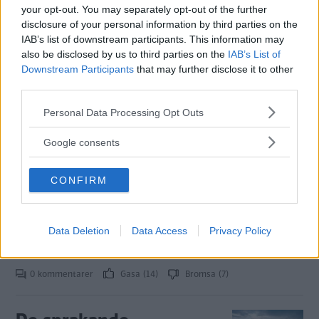
EQC och Tesla Model X
your opt-out. You may separately opt-out of the further
(2020)
disclosure of your personal information by third parties on the
IAB’s list of downstream participants. This information may
Så bra är rostskyddet i de nya
ROST
18 februari 2020
also be disclosed by us to third parties on the
IAB’s List of
elsuvarna.
Downstream Participants
that may further disclose it to other
third parties.
0 kommentarer
Gasa (13)
Bromsa (15)
Please note that this website/app uses one or more Google
Personal Data Processing Opt Outs
services and may gather and store information including but
Ljustest: Audi E-tron,
not limited to your visit or usage behaviour. You may click to
Google consents
grant or deny consent to Google and its third-party tags to
Jaguar I-Pace, Mercedes
use your data for below specified purposes in below Google
EQC och Tesla Model X
CONFIRM
consent section.
(2020)
Vi testar halvljus och helljus i fyra
LJUS
18 februari 2020
Data Deletion
Data Access
Privacy Policy
intressanta elsuvar.
0 kommentarer
Gasa (14)
Bromsa (7)