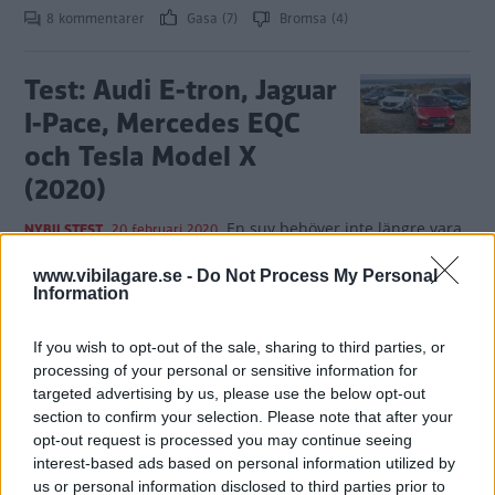
8 kommentarer
Gasa (7)
Bromsa (4)
Test: Audi E-tron, Jaguar
I-Pace, Mercedes EQC
och Tesla Model X
(2020)
En suv behöver inte längre vara
NYBILSTEST
20 februari 2020
en energislukande miljöbuffel. När Årets Bil 2019 Jaguar I-
Pace möter konkurrenterna från Audi och Mercedes går det
www.vibilagare.se -
Do Not Process My Personal
Information
inte åt en droppe fossilt drivmedel, men hur står sig
elbilsdebutanterna mot klassens ledstjärna Tesla Model X?
If you wish to opt-out of the sale, sharing to third parties, or
0 kommentarer
Gasa (5)
Bromsa (1)
processing of your personal or sensitive information for
targeted advertising by us, please use the below opt-out
section to confirm your selection. Please note that after your
Rosttest: Audi E-tron,
opt-out request is processed you may continue seeing
Jaguar I-Pace, Mercedes
interest-based ads based on personal information utilized by
us or personal information disclosed to third parties prior to