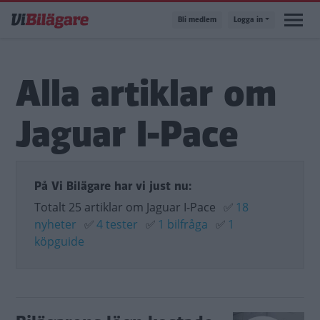
Hoppa
Bli medlem
Logga in
till
huvudinnehåll
Alla artiklar om
Jaguar I-Pace
På Vi Bilägare har vi just nu:
Totalt 25 artiklar om Jaguar I-Pace
✅
18
nyheter
✅
4 tester
✅
1 bilfråga
✅
1
köpguide