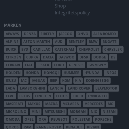
Shop
Integritetspolicy
MÄRKEN
AIWAYS
DENZA
FIREFLY
JAECOO
ONVO
ALFA ROMEO
ALPINE
ASTON MARTIN
AUDI
BENTLEY
BMW
BUGATTI
BUICK
BYD
CADILLAC
CATERHAM
CHEVROLET
CHRYSLER
CITROËN
CUPRA
DACIA
DAEWOO
DFSK
DODGE
DS
FERRARI
FIAT
FISKER
FORD
GENESIS
GWM WEY
HOLDEN
HONDA
HONGQI
HUMMER
HYUNDAI
INEOS
ISUZU
JAC
JAGUAR
JEEP
KGM
KIA
KOENIGSEGG
LADA
LAMBORGHINI
LANCIA
LAND ROVER
LEAPMOTOR
LEVC
LEXUS
LINCOLN
LOTUS
LUCID
LYNK & CO
MASERATI
MAXUS
MAZDA
MCLAREN
MERCEDES
MG
MICROLINO
MINI
MITSUBISHI
MORGAN
NIO
NISSAN
OMODA
OPEL
ORA
PEUGEOT
POLESTAR
PORSCHE
QOROS
RAM
RANGE ROVER
RENAULT
RIVIAN