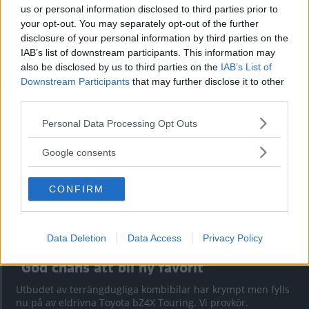
us or personal information disclosed to third parties prior to
your opt-out. You may separately opt-out of the further
Kia utmanar i kombiklassen – blir omkörd
disclosure of your personal information by third parties on the
IAB’s list of downstream participants. This information may
av ”gamlingen”
also be disclosed by us to third parties on the
IAB’s List of
Nykomlingen fälls av en besvärande nackdel.
Downstream Participants
that may further disclose it to other
third parties.
Please note that this website/app uses one or more Google
Personal Data Processing Opt Outs
services and may gather and store information including but
not limited to your visit or usage behaviour. You may click to
Google consents
grant or deny consent to Google and its third-party tags to
use your data for below specified purposes in below Google
CONFIRM
consent section.
Data Deletion
Data Access
Privacy Policy
”God chans att bli ny favorit”
Utbudet av terrängdugliga kombibilar har krympt men fylls
nu på av eldrivna Toyota bZ4X Touring. Vi provkör.