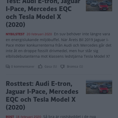
Test: Audi E-tron, Jaguar
I-Pace, Mercedes EQC
och Tesla Model X
(2020)
En suv behöver inte längre vara
NYBILSTEST
20 februari 2020
en energislukande miljöbuffel. När Årets Bil 2019 Jaguar I-
Pace möter konkurrenterna från Audi och Mercedes går det
inte åt en droppe fossilt drivmedel, men hur står sig
elbilsdebutanterna mot klassens ledstjärna Tesla Model X?
0 kommentarer
Gasa (5)
Bromsa (1)
Rosttest: Audi E-tron,
Jaguar I-Pace, Mercedes
EQC och Tesla Model X
(2020)
Så bra är rostskyddet i de nya
ROST
18 februari 2020