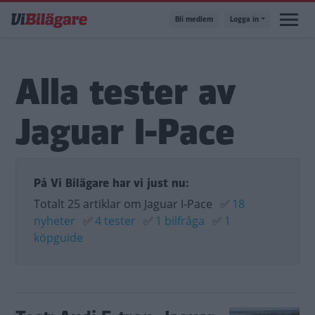
Hoppa
Bli medlem
Logga in
till
huvudinnehåll
Alla tester av
Jaguar I-Pace
På Vi Bilägare har vi just nu:
Totalt 25 artiklar om Jaguar I-Pace
✅
18
nyheter
✅
4 tester
✅
1 bilfråga
✅
1
köpguide