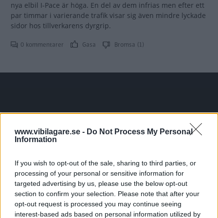
nya elbil I-Pace är höga. En del av dem infrias men efter ett
par timmar i varierande trafik visar sig även mindre lyckade
sidor hos tillverkarens dyrgrip.
0 kommentarer
Gasa
Bromsa (1)
Tester: De senaste vi kört
www.vibilagare.se -
Do Not Process My Personal
Information
If you wish to opt-out of the sale, sharing to third parties, or
processing of your personal or sensitive information for
targeted advertising by us, please use the below opt-out
section to confirm your selection. Please note that after your
opt-out request is processed you may continue seeing
interest-based ads based on personal information utilized by