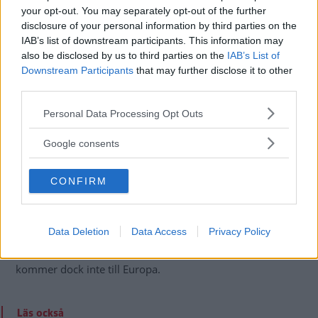
your opt-out. You may separately opt-out of the further
disclosure of your personal information by third parties on the
IAB’s list of downstream participants. This information may
also be disclosed by us to third parties on the
IAB’s List of
Downstream Participants
that may further disclose it to other
third parties.
Please note that this website/app uses one or more Google
Personal Data Processing Opt Outs
services and may gather and store information including but
I vår provkörning
hävdade Aiways representant att
not limited to your visit or usage behaviour. You may click to
märket satsar mer på privatleasing än köp av bilen, och att
Google consents
grant or deny consent to Google and its third-party tags to
den får mjukvaruuppdateringar över nätet.
use your data for below specified purposes in below Google
CONFIRM
consent section.
– Serviceintervallet kommer vara 10 000 mil men vi skulle
egentligen inte behöva regelbunden service, sa han.
Data Deletion
Data Access
Privacy Policy
Precis som Nio
satsar Aiways även på att bygga egna
stationer för
batteribyte längs vägen
. Den satsningen
kommer dock inte till Europa.
Läs också