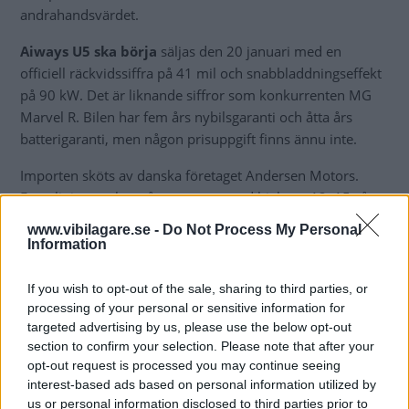
andrahandsvärdet.
Aiways U5 ska börja
säljas den 20 januari med en
officiell räckvidssiffra på 41 mil och snabbladdningseffekt
på 90 kW. Det är liknande siffror som konkurrenten MG
Marvel R. Bilen har fem års nybilsgaranti och åtta års
batterigaranti, men någon prisuppgift finns ännu inte.
Importen sköts av danska företaget Andersen Motors.
Försäljningen sker på nätet men med hjälp av 12–15 så
kallade agenter som ska hantera provkörningar,
www.vibilagare.se -
Do Not Process My Personal
serviceärenden och leveranser.
Information
If you wish to opt-out of the sale, sharing to third parties, or
processing of your personal or sensitive information for
targeted advertising by us, please use the below opt-out
section to confirm your selection. Please note that after your
opt-out request is processed you may continue seeing
interest-based ads based on personal information utilized by
us or personal information disclosed to third parties prior to