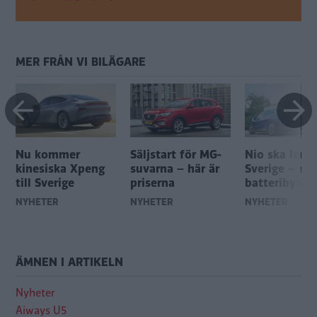
MER FRÅN VI BILÄGARE
Nu kommer
Säljstart för MG-
Nio ska lanse
kinesiska Xpeng
suvarna – här är
Sverige – me
till Sverige
priserna
batteribyte
NYHETER
NYHETER
NYHETER
ÄMNEN I ARTIKELN
Nyheter
Aiways U5