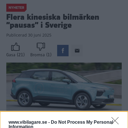
NYHETER
Flera kinesiska bilmärken
”pausas” i Sverige
Publicerad
30 juni 2025
(21)
(1)
Gasa
Bromsa
www.vibilagare.se -
Do Not Process My Personal
Information