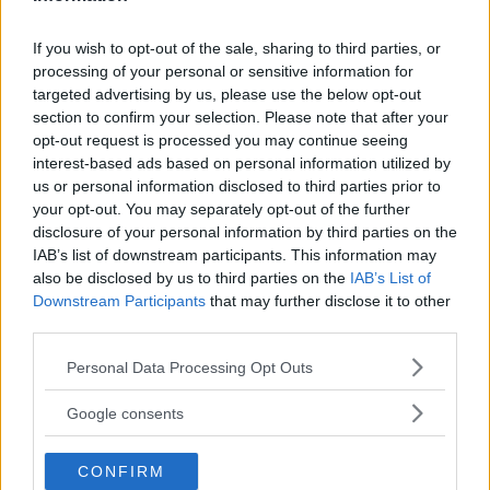
Ekonomisk kris och hårda strafftullar har gjort att
försäljningen av flera nya bilmärken satts på paus i
If you wish to opt-out of the sale, sharing to third parties, or
Sverige. ”De försöker hitta pengar för att återuppta
processing of your personal or sensitive information for
produktionen”, säger en av importörerna.
targeted advertising by us, please use the below opt-out
section to confirm your selection. Please note that after your
Text
opt-out request is processed you may continue seeing
Erik Söderholm
interest-based ads based on personal information utilized by
us or personal information disclosed to third parties prior to
your opt-out. You may separately opt-out of the further
Fotograf
disclosure of your personal information by third parties on the
Fredrik Diits Vikström
IAB’s list of downstream participants. This information may
also be disclosed by us to third parties on the
IAB’s List of
Downstream Participants
that may further disclose it to other
third parties.
Please note that this website/app uses one or more Google
Personal Data Processing Opt Outs
Det här är en låst artikel.
Logga in
för
services and may gather and store information including but
att fortsätta läsa.
not limited to your visit or usage behaviour. You may click to
Google consents
grant or deny consent to Google and its third-party tags to
use your data for below specified purposes in below Google
CONFIRM
consent section.