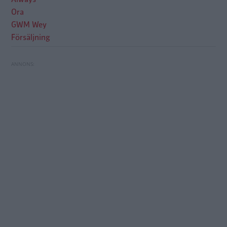
Ora
GWM Wey
Försäljning
Okända utsläppsfällan: Däck ger mängder av
Flera kinesiska bilmärken ”pausas” i Sverige