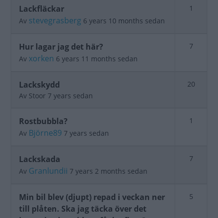
Stängt
Lackfläckar
1
ämne
stevegrasberg
Av
6 years 10 months sedan
Stängt
Hur lagar jag det här?
7
ämne
xorken
Av
6 years 11 months sedan
Stängt
Lackskydd
20
ämne
Av
Stoor
7 years sedan
Stängt
Rostbubbla?
1
ämne
Björne89
Av
7 years sedan
Stängt
Lackskada
7
ämne
Granlundii
Av
7 years 2 months sedan
Stängt
Min bil blev (djupt) repad i veckan ner
5
ämne
till plåten. Ska jag täcka över det