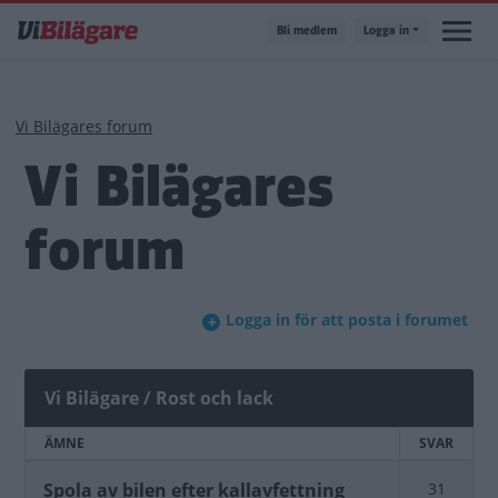
Hoppa
Bli medlem
Logga in
till
huvudinnehåll
Länkstig
Vi Bilägares forum
Vi Bilägares
forum
Logga in för att posta i forumet
Vi Bilägare / Rost och lack
ÄMNE
SVAR
Stängt
Spola av bilen efter kallavfettning
31