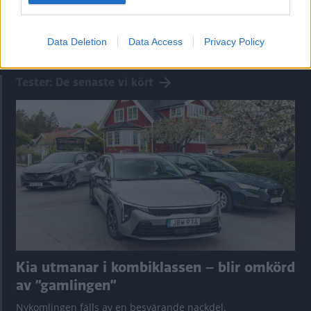
Data Deletion
Data Access
Privacy Policy
Tester: De senaste vi kört
Kia utmanar i kombiklassen – blir omkörd
av ”gamlingen”
Nykomlingen fälls av en besvärande nackdel.