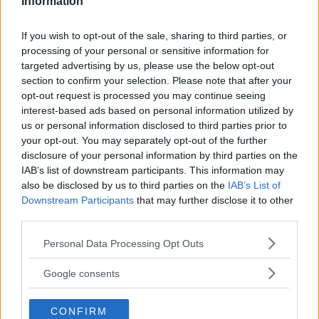
Information
Stängt
Styrsnäcka
12
If you wish to opt-out of the sale, sharing to third parties, or
ämne
fizd
Av
8 years 2 months sedan
processing of your personal or sensitive information for
targeted advertising by us, please use the below opt-out
section to confirm your selection. Please note that after your
Stängt
Göra en stortvätt
1
opt-out request is processed you may continue seeing
ämne
Jonathan LP Hylse
Av
8 years 2 months
interest-based ads based on personal information utilized by
sedan
us or personal information disclosed to third parties prior to
your opt-out. You may separately opt-out of the further
disclosure of your personal information by third parties on the
Stängt
Hur mycket vax går det åt
7
IAB’s list of downstream participants. This information may
ämne
zosma
Av
10 years 3 months sedan
also be disclosed by us to third parties on the
IAB’s List of
Downstream Participants
that may further disclose it to other
third parties.
Please note that this website/app uses one or more Google
Personal Data Processing Opt Outs
services and may gather and store information including but
not limited to your visit or usage behaviour. You may click to
Google consents
Paginering
grant or deny consent to Google and its third-party tags to
Nuvarande
1
Sida
2
Sida
3
Nästa
›
use your data for below specified purposes in below Google
CONFIRM
consent section.
sida
sida