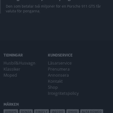
Den som betalar två miljoner för en Porsche 911 GTS får
valuta för pengarna.
TIDNINGAR
KUNDSERVICE
Husbil&Husvagn
Läsarservice
Klassiker
Prenumera
Moped
Annonsera
Kontakt
Shop
Integritetspolicy
MÄRKEN
AIWAYS
DENZA
FIREFLY
JAECOO
ONVO
ALFA ROMEO