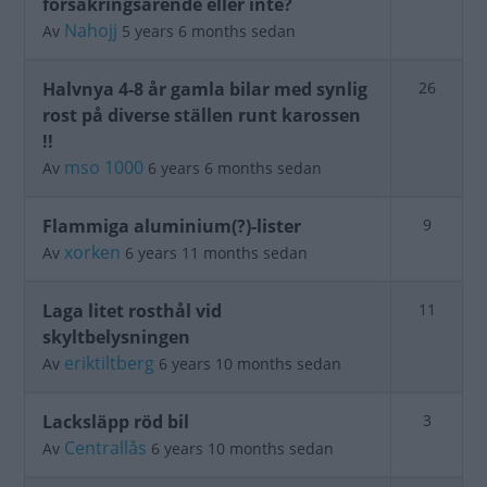
försäkringsärende eller inte?
Nahojj
Av
5 years 6 months sedan
Stängt
Halvnya 4-8 år gamla bilar med synlig
26
ämne
rost på diverse ställen runt karossen
!!
mso 1000
Av
6 years 6 months sedan
Stängt
Flammiga aluminium(?)-lister
9
ämne
xorken
Av
6 years 11 months sedan
Stängt
Laga litet rosthål vid
11
ämne
skyltbelysningen
eriktiltberg
Av
6 years 10 months sedan
Stängt
Lacksläpp röd bil
3
ämne
Centrallås
Av
6 years 10 months sedan