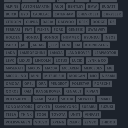
ALPINE
ASTON MARTIN
AUDI
BENTLEY
BMW
BUGATTI
BUICK
BYD
CADILLAC
CATERHAM
CHEVROLET
CHRYSLER
CITROËN
CUPRA
DACIA
DAEWOO
DFSK
DODGE
DS
FERRARI
FIAT
FISKER
FORD
GENESIS
GWM WEY
HOLDEN
HONDA
HONGQI
HUMMER
HYUNDAI
INEOS
ISUZU
JAC
JAGUAR
JEEP
KGM
KIA
KOENIGSEGG
LADA
LAMBORGHINI
LANCIA
LAND ROVER
LEAPMOTOR
LEVC
LEXUS
LINCOLN
LOTUS
LUCID
LYNK & CO
MASERATI
MAXUS
MAZDA
MCLAREN
MERCEDES
MG
MICROLINO
MINI
MITSUBISHI
MORGAN
NIO
NISSAN
OMODA
OPEL
ORA
PEUGEOT
POLESTAR
PORSCHE
QOROS
RAM
RANGE ROVER
RENAULT
RIVIAN
ROLLS-ROYCE
SAAB
SEAT
SKODA
SKYWELL
SMART
SONO MOTORS
SPYKER
SSANGYONG
SUBARU
SUZUKI
TESLA
THINK
TOGG
TOYOTA
UNITI
VINFAST
VOLKSWAGEN
VOLVO
XPENG
ZEEKR
ZENVO
ZHIDOU