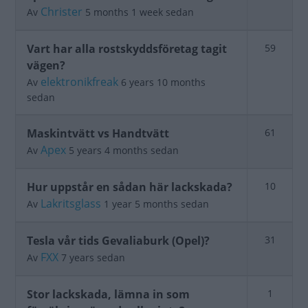
ämne
Christer
Av
5 months 1 week sedan
Stängt
Vart har alla rostskyddsföretag tagit
59
ämne
vägen?
elektronikfreak
Av
6 years 10 months
sedan
Stängt
Maskintvätt vs Handtvätt
61
ämne
Apex
Av
5 years 4 months sedan
Stängt
Hur uppstår en sådan här lackskada?
10
ämne
Lakritsglass
Av
1 year 5 months sedan
Stängt
Tesla vår tids Gevaliaburk (Opel)?
31
ämne
FXX
Av
7 years sedan
Stängt
Stor lackskada, lämna in som
1
ämne