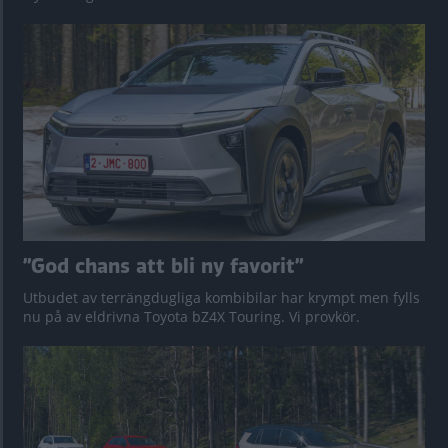
”God chans att bli ny favorit”
Utbudet av terrängdugliga kombibilar har krympt men fylls
nu på av eldrivna Toyota bZ4X Touring. Vi provkör.