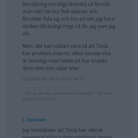
försäljning (otroligt lärorikt) så förstår
man rätt väl hur folk skarvar och
försöker fula sig och tro att om jag bara
skriker tillräckligt högt så får jag som jag
vill.
Men, det kan såklart vara så att Tesla
har problem internt, vilket kanske inte
är konstigt med tanke på hur snabbt
dom växt och säljer bilar.
Uppdaterat: 2019-08-08 14:10
– Har du sett den nya filmen om lastbilar? – Nä, men
jag har sett trailern.
L. Mäkinen
Jag misstänker att Tesla har räknat
teoretiskt på hur man snabbast täcker