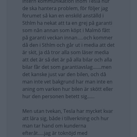
intern kommunikation inom Tesla hur
de ska hantera problem, för följer jag
forumet så kan en enskild anställd i
Sthlm ha nekat att ta en grej på garanti
som nån annan som köpt i Malmö fått
på garanti veckan innan.....och kommer
då den i Sthlm och går ut i media att det
är skit, ja då tror alla som läser media
att det är så det är på alla bilar och alla
bilar får det som garantiavslag.......men
det kanske just var den bilen, och då
man inte vet bakgrund har man inte en
aning om varken hur bilen är skött eller
hur den personen betett sig......
Men utan tvekan, Tesla har mycket kvar
att lära sig, både i tillverkning och hur
man tar hand om kunderna
efteråt.....jag är toknöjd med