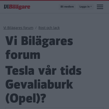
Hoppa
Bli medlem
Logga in
till
huvudinnehåll
Länkstig
Vi Bilägares forum
Rost och lack
Vi Bilägares
forum
Tesla vår tids
Gevaliaburk
(Opel)?