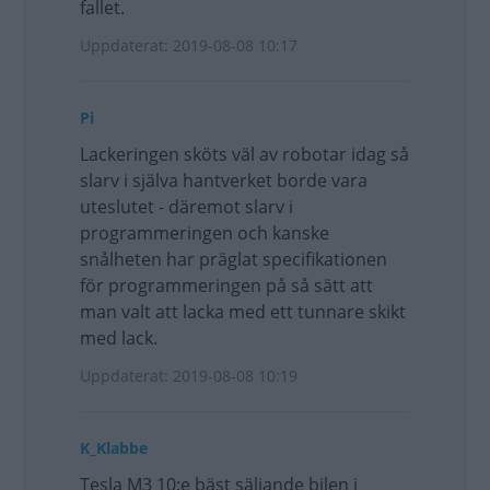
fallet.
Uppdaterat: 2019-08-08 10:17
Pi
Lackeringen sköts väl av robotar idag så
slarv i själva hantverket borde vara
uteslutet - däremot slarv i
programmeringen och kanske
snålheten har präglat specifikationen
för programmeringen på så sätt att
man valt att lacka med ett tunnare skikt
med lack.
Uppdaterat: 2019-08-08 10:19
K_Klabbe
Tesla M3 10:e bäst säljande bilen i