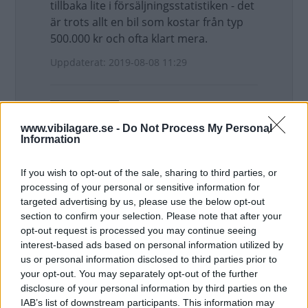
tillbaka lite i försäljningsstatistiken - det
är trots allt en bil som kostar från typ
500.000 kr och ofta klart mera.
Uppdaterat: 2019-08-08 11:29
www.vibilagare.se -
Do Not Process My Personal
Information
If you wish to opt-out of the sale, sharing to third parties, or
Reverend Benny
processing of your personal or sensitive information for
targeted advertising by us, please use the below opt-out
Pi skrev:
section to confirm your selection. Please note that after your
Benny - men är man privatköpare,
opt-out request is processed you may continue seeing
vilket jag antar att Guran syftade
interest-based ads based on personal information utilized by
på, så är det ju "egna pengar"
us or personal information disclosed to third parties prior to
your opt-out. You may separately opt-out of the further
oavsett hur man finansierar själva
disclosure of your personal information by third parties on the
köpet. Och jag är en av de som
IAB’s list of downstream participants. This information may