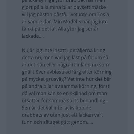
på icke synliga ytor utåt, det har man
gjort på alla mina bilar oavsett märke
vill jag nästan påstå....vet inte om Tesla
är sämre där. Min Model S har jag inte
tänkt på det iaf. Alla ytor jag ser är
lackade....
Nu är jag inte insatt i detaljerna kring
detta nu, men vad jag läst på forum så
är det nån eller några i Finland nu som
gnällt över avblästrad färg efter körning
på mycket grusväg? Vet inte hur det blir
på andra bilar av samma körning, först
då väl man kan se en skillnad om man
utsätter för samma sorts behandling.
Sen är det väl inte lacksläpp de
drabbats av utan just att lacken vart
tunn och slitaget gått genom.....