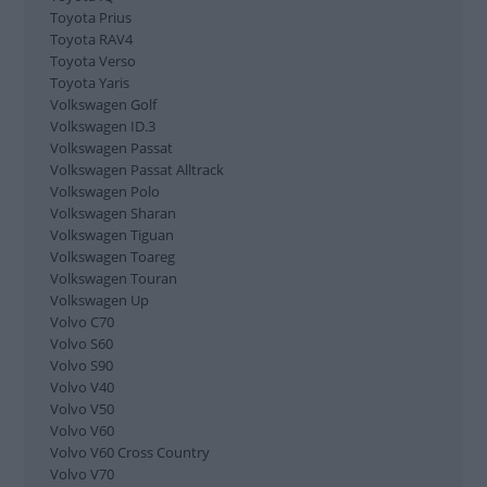
Subaru Legacy/Outback
Toyota Prius
Toyota RAV4
Subaru Levorg
Toyota Verso
Subaru Outback
Toyota Yaris
Subaru XV
Volkswagen Golf
Suzuki Grand Vitara
Volkswagen ID.3
Suzuki Swift
Volkswagen Passat
Suzuki SX4 S-Cross
Volkswagen Passat Alltrack
Suzuki Vitara
Volkswagen Polo
Tesla Model 3
Volkswagen Sharan
Tesla Model S
Volkswagen Tiguan
Toyota Auris
Volkswagen Toareg
Toyota Avensis
Volkswagen Touran
Toyota Aygo
Volkswagen Up
Toyota C-HR
Volvo C70
Toyota Corolla
Volvo S60
Toyota IQ
Volvo S90
Toyota Prius
Volvo V40
Toyota RAV4
Volvo V50
Toyota Verso
Volvo V60
Toyota Yaris
Volvo V60 Cross Country
Volkswagen Golf
Volvo V70