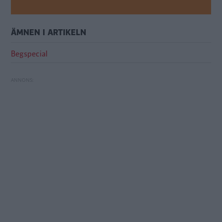
Volvo XC70
Volvo XC90
ÄMNEN I ARTIKELN
Begspecial