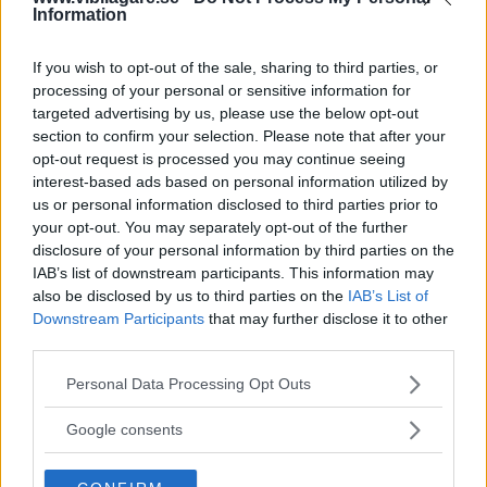
Audi A6
Information
BMW X5
Audi A6 Allroad
Citroën C3
Audi Q3
Citroën C3 Picasso
If you wish to opt-out of the sale, sharing to third parties, or
Audi Q5
Citroën C4
processing of your personal or sensitive information for
BMW 1-serie
Citroën C4 Picasso
targeted advertising by us, please use the below opt-out
BMW 2-serie Act. Tou.
Citroën C5
section to confirm your selection. Please note that after your
BMW 3-serie
Dacia Duster
opt-out request is processed you may continue seeing
BMW 5-serie
Dacia Logan MCV
interest-based ads based on personal information utilized by
Dacia Sandero
BMW i3
us or personal information disclosed to third parties prior to
Fiat 500
BMW X1
your opt-out. You may separately opt-out of the further
Fiat Tipo
BMW X3
disclosure of your personal information by third parties on the
Ford C-Max
BMW X5
IAB’s list of downstream participants. This information may
Ford Fiesta
Citroën C3
also be disclosed by us to third parties on the
IAB’s List of
Ford Focus
Citroën C3 Picasso
Downstream Participants
that may further disclose it to other
Ford Focus Active
Citroën C4
third parties.
Ford Kuga
Citroën C4 Picasso
Ford Mondeo
Citroën C5
Please note that this website/app uses one or more Google
Personal Data Processing Opt Outs
Honda Accord
Dacia Duster
services and may gather and store information including but
Honda Civic
Dacia Logan MCV
not limited to your visit or usage behaviour. You may click to
Google consents
Honda CR-V
Dacia Sandero
grant or deny consent to Google and its third-party tags to
Hyundai i10
Fiat 500
use your data for below specified purposes in below Google
Hyundai i20