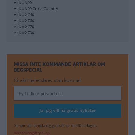
Volvo V90
Volkswagen ID.3
Volvo V90 Cross Country
Volkswagen Passat
Volvo XC40
Volkswagen Passat A.T.
Volvo XC60
Volkswagen Polo
Volvo XC70
Volkswagen Sharan
Volvo XC90
Volkswagen Tiguan
Volkswagen Toareg
Volkswagen Touran
Volkswagen Up
Volvo C70
MISSA INTE KOMMANDE ARTIKLAR OM
Volvo S60
BEGSPECIAL
Volvo S90
Volvo V40
Få vårt nyhetsbrev utan kostnad
Volvo V50
Volvo V60
Volvo V60 C.C.
Volvo V70
Volvo V90
Volvo V90 C.C.
Volvo XC40
Genom att anmäla dig godkänner du OK-förlagets
Volvo XC60
personuppgiftspolicy.