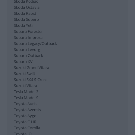
Peugeot 508
Skoda Kodiaq
Range Rover Evoque
Skoda Octavia
Renault Captur
Skoda Rapid
Skoda Superb
Renault Clio
Skoda Yeti
Renault Laguna
Subaru Forester
Renault Megane
Subaru Impreza
Renault Scenic
Subaru Legacy/Outback
Renault Talisman
Subaru Levorg
Renault Zoe
Subaru Outback
Seat Arona
Subaru XV
Seat Ateca
Suzuki Grand Vitara
Seat Ibiza
Suzuki Swift
Seat Leon
Suzuki SX4 S-Cross
Skoda Fabia
Suzuki Vitara
Skoda Kamiq
Tesla Model 3
Skoda Kodiaq
Tesla Model S
Skoda Octavia
Toyota Auris
Skoda Rapid
Toyota Avensis
Skoda Superb
Toyota Aygo
Skoda Yeti
Toyota C-HR
Subaru Forester
Toyota Corolla
Subaru Impreza
Toyota IQ