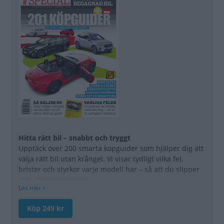
Hitta rätt bil – snabbt och tryggt
Upptäck över 200 smarta köpguider som hjälper dig att
välja rätt bil utan krångel. Vi visar tydligt vilka fel,
brister och styrkor varje modell har – så att du slipper
dyra överraskningar.
Läs mer >
Missa inte alternativen
Köp 249 kr
Till varje bilmodell får du tips på intressanta alternativ
som kan passa dina behov ännu bättre. Vi hjälper dig