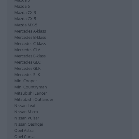
Mazda 3
Kia Picanto
Mazda 6
Kia Rio
Mazda CX-3
Kia Sorento
Mazda CX-5
Kia Soul
Mazda MX-5
Kia Sportage
Mercedes A-klass
Mercedes B-klass
Kia Venga
Mercedes C-klass
Land Rover Defender
Mercedes CLA
Lexus CT 200h
Mercedes E-klass
Lexus IS
Mercedes GLC
Lexus NX
Mercedes GLK
Lexus RX
Mercedes SLK
Mazda 2
Mini Cooper
Mazda 3
Mini Countryman
Mazda 6
Mitsubishi Lancer
Mazda CX-3
Mitsubishi Outlander
Mazda CX-5
Nissan Leaf
Mazda MX-5
Nissan Micra
Mercedes A-klass
Nissan Pulsar
Mercedes B-klass
Nissan Qashqai
Mercedes C-klass
Opel Astra
Mercedes CLA
Opel Corsa