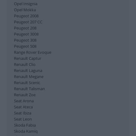
Mercedes E-klass
Opel Insignia
Mercedes GLC
Opel Mokka
Mercedes GLK
Peugeot 2008
Mercedes SLK
Peugeot 207 CC
Peugeot 208
Mini Cooper
Peugeot 3008
Mini Countryman
Peugeot 308
Mitsubishi Lancer
Peugeot 508
Mitsubishi Outlander
Range Rover Evoque
Nissan Leaf
Renault Captur
Nissan Micra
Renault Clio
Nissan Pulsar
Renault Laguna
Nissan Qashqai
Renault Megane
Opel Astra
Renault Scenic
Opel Corsa
Renault Talisman
Opel Insignia
Renault Zoe
Opel Mokka
Seat Arona
Peugeot 2008
Seat Ateca
Peugeot 207 CC
Seat Ibiza
Peugeot 208
Seat Leon
Peugeot 3008
Skoda Fabia
Peugeot 308
Skoda Kamiq