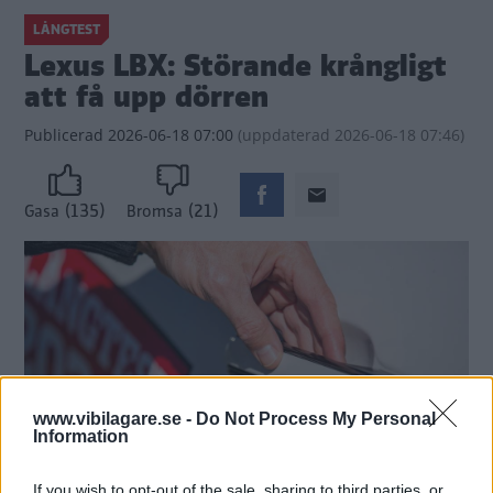
LÅNGTEST
Lexus LBX: Störande krångligt
att få upp dörren
Publicerad
2026-06-18 07:00
(
uppdaterad
2026-06-18 07:46)
(135)
(21)
Gasa
Bromsa
www.vibilagare.se -
Do Not Process My Personal
Information
If you wish to opt-out of the sale, sharing to third parties, or