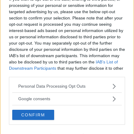
Dörrarna på Lexus LBX öppnas genom ett knapptryck, vilket inte alltid är så
processing of your personal or sensitive information for
lätt för ovana. På utsidan sitter knappen dold på insidan av handtaget.
targeted advertising by us, please use the below opt-out
section to confirm your selection. Please note that after your
Text
opt-out request is processed you may continue seeing
Klas Skarin
interest-based ads based on personal information utilized by
us or personal information disclosed to third parties prior to
your opt-out. You may separately opt-out of the further
Fotograf
disclosure of your personal information by third parties on the
Fredrik Diits Vikström
IAB’s list of downstream participants. This information may
also be disclosed by us to third parties on the
IAB’s List of
Downstream Participants
that may further disclose it to other
third parties.
Please note that this website/app uses one or more Google
Personal Data Processing Opt Outs
Det här är en låst artikel.
Logga in
för
services and may gather and store information including but
att fortsätta läsa.
not limited to your visit or usage behaviour. You may click to
Google consents
grant or deny consent to Google and its third-party tags to
use your data for below specified purposes in below Google
CONFIRM
consent section.
DIGITAL PRENUMERATION
Ta del av allt material – bli