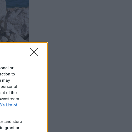
sonal or
ection to
ou may
 personal
out of the
 downstream
B’s List of
er and store
to grant or