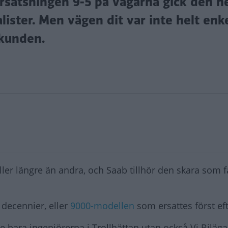
orsatsningen 9-5 på vägarna gick den 
ister. Men vägen dit var inte helt enk
ekunden.
ller längre än andra, och Saab tillhör den skara som f
 decennier, eller
9000-modellen
som ersattes först eft
te bara ingenjörerna i Trollhättan utan också Vi Bilägar