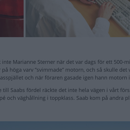
inte Marianne Sterner när det var dags för ett 500-m
 på höga varv ”svimmade” motorn, och så skulle det v
gasspjället och när föraren gasade igen hann motorn 
ll Saabs fördel räckte det inte hela vägen i vårt först
upé och väghållning i toppklass. Saab kom på andra p