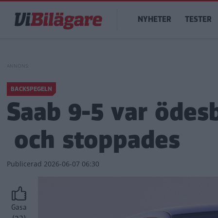
Hoppa
Main
till
NYHETER
TESTER
navigation
huvudinnehåll
BACKSPEGELN
Saab 9-5 var ödes
och stoppades
Publicerad
2026-06-07 06:30
Gasa