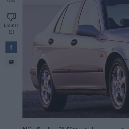
(23)
Bromsa
(5)