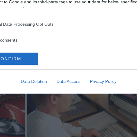
arna och de smarta finesserna som aktiva nackstöd, kluriga mugg
 to Google and its third-party tags to use your data for below specifi
ogle consent section.
l Data Processing Opt Outs
consents
CONFIRM
Data Deletion
Data Access
Privacy Policy