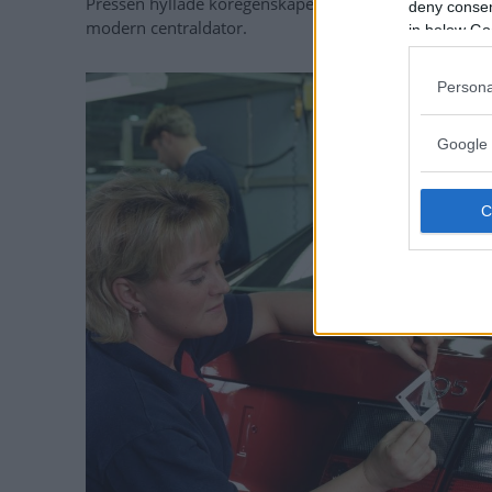
Pressen hyllade köregenskaperna, de ventilerade stol
deny consent
modern centraldator.
in below Go
Persona
Google 