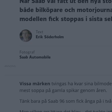
När Saab väl fått ut den nya st
både bilköpare och motorjournal
modellen fick stoppas i sista s
Text
Erik Söderholm
Fotograf
Saab Automobile
Vissa märken
tvingas ha kvar sina bilmode
mest soppa på gamla spikar genom åren.
Tänk bara på Saab 96 som fick ånga på i två
Men vilken ersättare det blev – det tyckte in