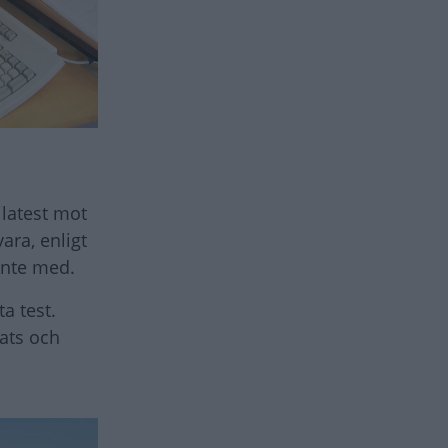
ilatest mot
ara, enligt
inte med.
a test.
lats och