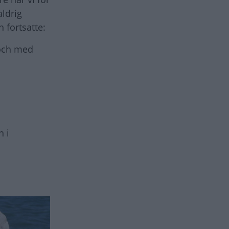
ldrig
 fortsatte:
 och med
n i