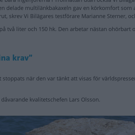
Den delade multilänkbakaxeln gav en körkomfort som a
ut, skrev Vi Bilägares testförare Marianne Sterner, och
på två liter och 150 hk. Den arbetar nästan ohörbart
ina krav”
t stoppats när den var tänkt att visas för världspresse
n dåvarande kvalitetschefen Lars Olsson.