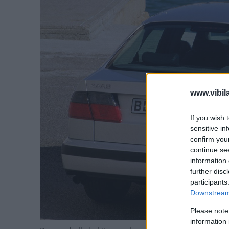
www.vibil
If you wish 
sensitive in
confirm you
continue se
information 
further disc
participants
Downstream 
Please note
information 