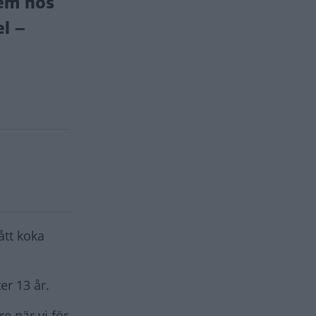
hem hos
el –
ått koka
er 13 år.
e när vi för