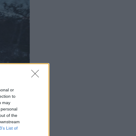
sonal or
ection to
ou may
 personal
out of the
 downstream
B’s List of