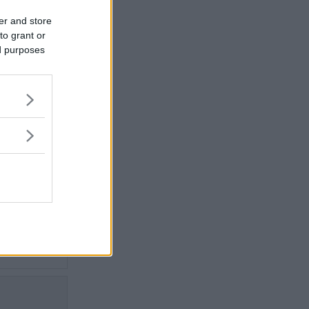
ter för
d
er and store
to grant or
ed purposes