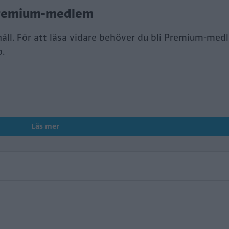
i Premium-medlem
håll. För att läsa vidare behöver du bli Premium-med
o.
Läs mer