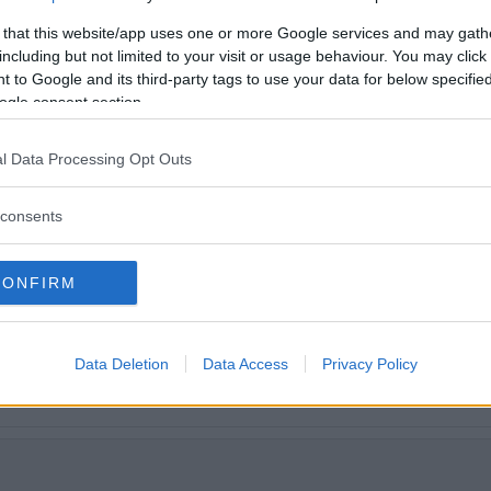
ehöver bara ett laddstopp på fyra minu
lära tjänstebilen Polestar 4 kontra me
 that this website/app uses one or more Google services and may gath
including but not limited to your visit or usage behaviour. You may click 
kare val?
 to Google and its third-party tags to use your data for below specifi
ogle consent section.
l Data Processing Opt Outs
consents
CONFIRM
Data Deletion
Data Access
Privacy Policy
tt fortsätta läsa.