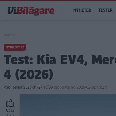
Hoppa
Main
till
NYHETER
TESTER
navigation
huvudinnehåll
NYBILSTEST
Test: Kia EV4, Me
4 (2026)
Publicerad
2026-01-27 13:35
(
uppdaterad
2026-02-02 15:27)
Gasa