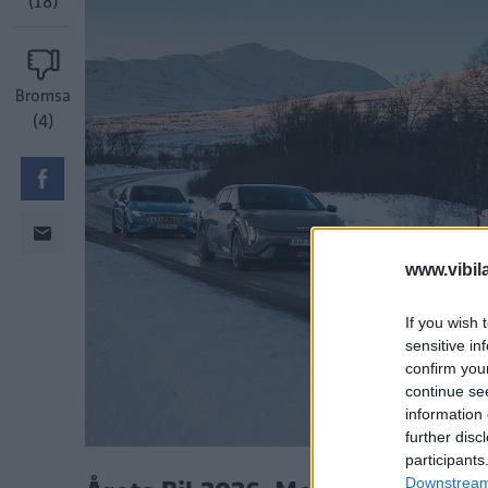
(18)
Bromsa
(4)
www.vibil
If you wish 
sensitive in
confirm you
continue se
information 
further disc
participants
Downstream 