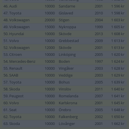
46. Audi
10000
Sandarne
2001
1 596 kr
47. Toyota
10000
Gislaved
2010
1 598 kr
48. Volkswagen
20000
Stigen
2004
1 603 kr
49. Volkswagen
15000
Nykroppa
1999
1 605 kr
50. Hyundai
10000
Skövde
2013
1 608 kr
51. Volvo
10000
Grebbestad
2009
1 613 kr
52. Volkswagen
12000
Skövde
2001
1 613 kr
53. Citroen
10000
Linköping
2005
1 620 kr
54. Mercedes-Benz
10000
Boden
1997
1 624 kr
55. Renault
10000
Vingåker
2003
1 628 kr
56. SAAB
10000
Veddige
2003
1 629 kr
57. Toyota
10000
Bohus
2005
1 639 kr
58. Skoda
10000
Vinslöv
2011
1 640 kr
59. Peugeot
10000
Romelanda
2007
1 641 kr
60. Volvo
10000
Karlskrona
2001
1 645 kr
61. Seat
10000
Örebro
2005
1 648 kr
62. Toyota
10000
Falkenberg
2002
1 650 kr
63. Skoda
10000
Lövånger
2001
1 662 kr