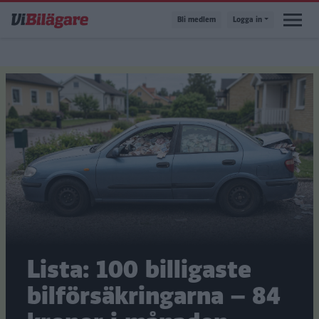
Hoppa
Bli medlem
Logga in
till
huvudinnehåll
Lista: 100 billigaste
bilförsäkringarna – 84