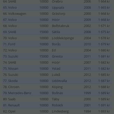
64. SAAB
10000
Örebro
2006
1 664 kr
65. Volvo
10000
Uppsala
2008
1 665 kr
66. Volkswagen
10000
Grästorp
2000
1 668 kr
67. Volvo
10000
Höör
2009
1 668 kr
68. Volvo
10000
Bollstabruk
2002
1 671 kr
69. SAAB
15000
Sätila
2008
1 675 kr
70. Volvo
10000
Löddeköpinge
2004
1 678 kr
71. Ford
10000
Borås
2010
1 679 kr
72. Volvo
10000
Ed
2004
1 680 kr
73. Suzuki
15000
Gnesta
2011
1 681 kr
74. SAAB
10000
Höör
2007
1 682 kr
75. Nissan
10000
Ystad
2011
1 682 kr
76. Suzuki
10000
Luleå
2012
1 685 kr
77. Skoda
10000
Uddevalla
2012
1 687 kr
78. Citroen
10000
Köping
2012
1 688 kr
79. Mercedes-Benz
10000
Bollnäs
1999
1 689 kr
80. Saab
10000
Täby
2000
1 689 kr
81. Renault
10000
Röbäck
2001
1 691 kr
82. Opel
10000
Lindesberg
1994
1 693 kr