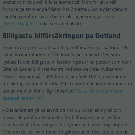
bostadsområde och bilens årsmodell. Men för att ändå
försöka ge ett svar på frågan har Zmarta/uScore gått igenom
samtliga jämförelser av helförsäkringar som gjorts via
jämförelsetjänsten
det senaste halvåret.
Billigaste bilförsäkringen på Gotland
Genomgången visar att samtliga helförsäkringar på topp 100-
listan kostar mindre än 140 kronor per månad. Den som
lyckats få den billigaste bilförsäkringen är en person som bor i
Slite på Gotland. Priset för att helförsäkra Slite-invånarens
Nissan landade på 1 009 kronor om året. Det motsvarar en
försäkringskostnad på cirka 84 kronor i månaden. Kommer du
undan med en ännu lägre kostnad?
Testa själv att jämföra
detta på länken här
.
– Det är lätt att gå på en nitlott när du köper en ny bil och
missar att jämföra kostnaden för bilförsäkringen. Det kan
resultera i att försäkringen blir dyrare än bilen i långa loppet.
Men om du ser över försäkringskostnaden före köpet kan du