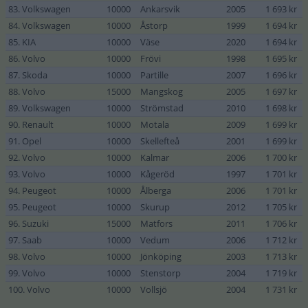
83. Volkswagen
10000
Ankarsvik
2005
1 693 kr
84. Volkswagen
10000
Åstorp
1999
1 694 kr
85. KIA
10000
Väse
2020
1 694 kr
86. Volvo
10000
Frövi
1998
1 695 kr
87. Skoda
10000
Partille
2007
1 696 kr
88. Volvo
15000
Mangskog
2005
1 697 kr
89. Volkswagen
10000
Strömstad
2010
1 698 kr
90. Renault
10000
Motala
2009
1 699 kr
91. Opel
10000
Skellefteå
2001
1 699 kr
92. Volvo
10000
Kalmar
2006
1 700 kr
93. Volvo
10000
Kågeröd
1997
1 701 kr
94. Peugeot
10000
Ålberga
2006
1 701 kr
95. Peugeot
10000
Skurup
2012
1 705 kr
96. Suzuki
15000
Matfors
2011
1 706 kr
97. Saab
10000
Vedum
2006
1 712 kr
98. Volvo
10000
Jönköping
2003
1 713 kr
99. Volvo
10000
Stenstorp
2004
1 719 kr
100. Volvo
10000
Vollsjö
2004
1 731 kr