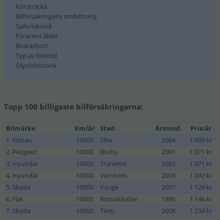
Körsträcka
Bilförsäkringens omfattning
Självrisknivå
Förarens ålder
Bostadsort
Typ av bostad
Olyckshistorik
Topp 100 billigaste bilförsäkringarna:
Bilmärke
Km/år
Stad
Årsmod.
Pris/år
1. Nissan
10000
Slite
2004
1 009 kr
2. Peugeot
10000
Broby
2001
1 071 kr
3. Hyundai
10000
Tranemo
2003
1 071 kr
4. Hyundai
10000
Varnhem
2003
1 092 kr
5. Skoda
10000
Vänge
2007
1 126 kr
6. Fiat
10000
Romakloster
1996
1 146 kr
7. Skoda
10000
Tierp
2008
1 234 kr