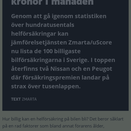
kronor i månaden
Genom att gå igenom statistiken
över hundratusentals
helförsäkringar kan
jämförelsetjänsten Zmarta/uScore
nu lista de 100 billigaste
bilförsäkringarna i Sverige. I toppen
återfinns två Nissan och en Peugot
där försäkringspremien landar på
strax över tusenlappen.
TEXT
ZMARTA
Hur billig kan en helförsäkring på bilen bli? Det beror såklart
på en rad faktorer som bland annat förarens ålder,