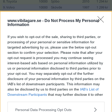
8. Toyota
10000
Sjöbo
2010
1 294 kr
9. Volvo
10000
Skövde
1997
1 299 kr
10. Skoda
10000
Sollerön
2000
1 311 kr
11. Skoda
10000
Arboga
2012
1 328 kr
www.vibilagare.se -
Do Not Process My Personal
Information
12. Volkswagen
10000
Borlänge
2003
1 352 kr
13. Audi
10000
Örnsköldsvik
2000
1 367 kr
If you wish to opt-out of the sale, sharing to third parties, or
14. Audi
10000
Falun
2002
1 377 kr
processing of your personal or sensitive information for
15. Volvo
10000
Byske
2002
1 393 kr
targeted advertising by us, please use the below opt-out
16. Ford
10000
Falköping
1999
1 401 kr
section to confirm your selection. Please note that after your
17. Skoda
10000
Moheda
2014
1 407 kr
opt-out request is processed you may continue seeing
18. Volkswagen
10000
Kävlinge
2002
1 413 kr
interest-based ads based on personal information utilized by
19. Fiat
12000
Kumla
2010
1 416 kr
us or personal information disclosed to third parties prior to
20. SAAB
10000
Äsperöd
2003
1 420 kr
your opt-out. You may separately opt-out of the further
disclosure of your personal information by third parties on the
21. Audi
10000
Jämjö
1998
1 429 kr
IAB’s list of downstream participants. This information may
22. Peugeot
10000
Sollefteå
2002
1 438 kr
also be disclosed by us to third parties on the
IAB’s List of
23. Skoda
10000
Söderhamn
2010
1 439 kr
Downstream Participants
that may further disclose it to other
24. Volvo
10000
Kristianstad
2001
1 439 kr
third parties.
25. Audi
10000
Hudiksvall
1998
1 460 kr
Please note that this website/app uses one or more Google
26. Volvo
15000
Skärholmen
2021
1 469 kr
Personal Data Processing Opt Outs