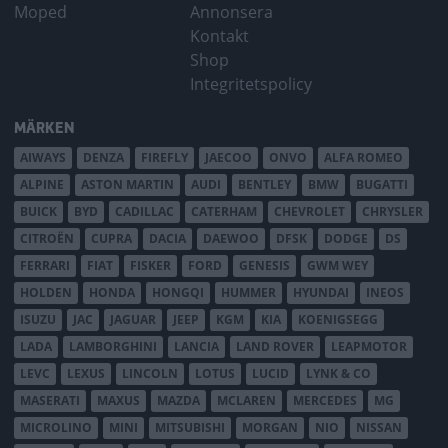
Moped
Annonsera
Kontakt
Shop
Integritetspolicy
MÄRKEN
AIWAYS
DENZA
FIREFLY
JAECOO
ONVO
ALFA ROMEO
ALPINE
ASTON MARTIN
AUDI
BENTLEY
BMW
BUGATTI
BUICK
BYD
CADILLAC
CATERHAM
CHEVROLET
CHRYSLER
CITROËN
CUPRA
DACIA
DAEWOO
DFSK
DODGE
DS
FERRARI
FIAT
FISKER
FORD
GENESIS
GWM WEY
HOLDEN
HONDA
HONGQI
HUMMER
HYUNDAI
INEOS
ISUZU
JAC
JAGUAR
JEEP
KGM
KIA
KOENIGSEGG
LADA
LAMBORGHINI
LANCIA
LAND ROVER
LEAPMOTOR
LEVC
LEXUS
LINCOLN
LOTUS
LUCID
LYNK & CO
MASERATI
MAXUS
MAZDA
MCLAREN
MERCEDES
MG
MICROLINO
MINI
MITSUBISHI
MORGAN
NIO
NISSAN