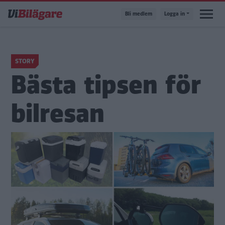
Hoppa
Bli medlem
Logga in
till
huvudinnehåll
STORY
Bästa tipsen för
bilresan