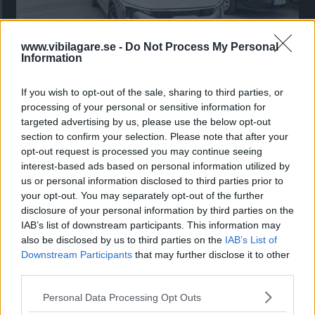
www.vibilagare.se -
Do Not Process My Personal
Information
Kia utmanar i kombiklassen – blir omkörd
av ”gamlingen”
If you wish to opt-out of the sale, sharing to third parties, or
processing of your personal or sensitive information for
Nykomlingen fälls av en besvärande nackdel.
targeted advertising by us, please use the below opt-out
section to confirm your selection. Please note that after your
opt-out request is processed you may continue seeing
interest-based ads based on personal information utilized by
us or personal information disclosed to third parties prior to
your opt-out. You may separately opt-out of the further
disclosure of your personal information by third parties on the
IAB’s list of downstream participants. This information may
also be disclosed by us to third parties on the
IAB’s List of
Downstream Participants
that may further disclose it to other
third parties.
Please note that this website/app uses one or more Google
”God chans att bli ny favorit”
Personal Data Processing Opt Outs
services and may gather and store information including but