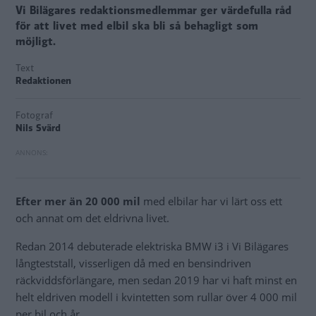
Vi Bilägares redaktionsmedlemmar ger värdefulla råd
för att livet med elbil ska bli så behagligt som
möjligt.
Text
Redaktionen
Fotograf
Nils Svärd
Efter mer än 20 000 mil
med elbilar har vi lärt oss ett
och annat om det eldrivna livet.
Redan 2014 debuterade elektriska BMW i3 i Vi Bilägares
långteststall, visserligen då med en bensindriven
räckviddsförlängare, men sedan 2019 har vi haft minst en
helt eldriven modell i kvintetten som rullar över 4 000 mil
per bil och år.