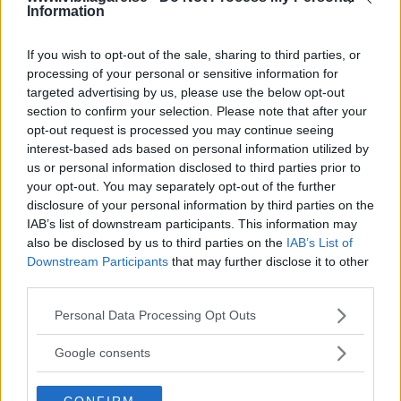
Information
snabbt gå upp om det regnar eller blåser motvind. Undvik
onödig räckviddsångest med att planera in lagom
If you wish to opt-out of the sale, sharing to third parties, or
marginal.
processing of your personal or sensitive information for
targeted advertising by us, please use the below opt-out
section to confirm your selection. Please note that after your
opt-out request is processed you may continue seeing
interest-based ads based on personal information utilized by
us or personal information disclosed to third parties prior to
your opt-out. You may separately opt-out of the further
disclosure of your personal information by third parties on the
IAB’s list of downstream participants. This information may
also be disclosed by us to third parties on the
IAB’s List of
Downstream Participants
that may further disclose it to other
third parties.
Please note that this website/app uses one or more Google
Personal Data Processing Opt Outs
services and may gather and store information including but
not limited to your visit or usage behaviour. You may click to
Google consents
"Sänk hastigheten"
grant or deny consent to Google and its third-party tags to
use your data for below specified purposes in below Google
CONFIRM