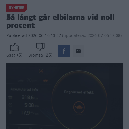
NYHETER
Så långt går elbilarna vid noll
procent
Publicerad
2026-06-16 13:47
(
uppdaterad
2026-07-06 12:08)
(6)
(26)
Gasa
Bromsa