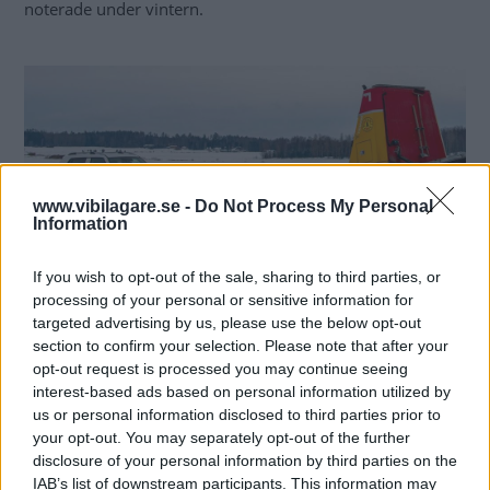
noterade under vintern.
www.vibilagare.se -
Do Not Process My Personal
Information
If you wish to opt-out of the sale, sharing to third parties, or
processing of your personal or sensitive information for
targeted advertising by us, please use the below opt-out
Vissa bilar har reservkrafter till att för egen maskin köras upp – och från – en
section to confirm your selection. Please note that after your
hjälpande bärgningsbil. Men det finns bilar som låser drivhjulen helt när
opt-out request is processed you may continue seeing
strömmen tagit slut.
interest-based ads based on personal information utilized by
us or personal information disclosed to third parties prior to
your opt-out. You may separately opt-out of the further
Det norska testets
premisser var att så fort bilen inte
disclosure of your personal information by third parties on the
längre kunde hålla normalt trafiktempo så ansågs testet
IAB’s list of downstream participants. This information may