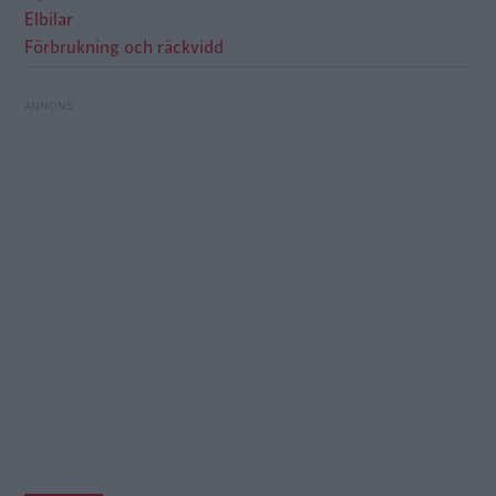
Elbilar
Förbrukning och räckvidd
Volkswagen lanserar billigare ID.Polo – från 320
Så långt går elbilarna vid noll procent
900 kr