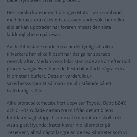
Den norska konsumenttidningen Motor har i samband
med deras stora räckviddstest även undersökt hur olika
elbilar kan uppträder när föraren missat den sista
laddmöjligheten på resan.
Av de 24 testade modellerna är det tydligt att olika
tillverkare har olika filosofi när det gäller sparade
reservkrafter. Medan vissa bilar stannade av kort efter noll
procentsangivelsen hade de flesta bilar ändå några extra
kilometer i buffert. Detta är värdefullt ur
säkerhetssynpunkt så man inte blir stående på ett
trafikfarligt ställe.
Allra störst säkerhetsbuffert uppvisar Toyota. Både bZ4X
och CH-R+ rullade nästan tre mil från det att bilens
färddator sagt stopp. I sommartemperaturer skulle det
visa sig att Hyundai Inster klarar nio kilometer på
”reserven”, alltså något längre än de sex kilometer som vi