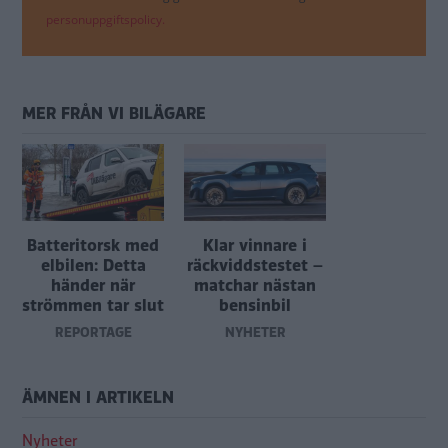
personuppgiftspolicy.
MER FRÅN VI BILÄGARE
Batteritorsk med
Klar vinnare i
elbilen: Detta
räckviddstestet –
händer när
matchar nästan
strömmen tar slut
bensinbil
REPORTAGE
NYHETER
ÄMNEN I ARTIKELN
Nyheter