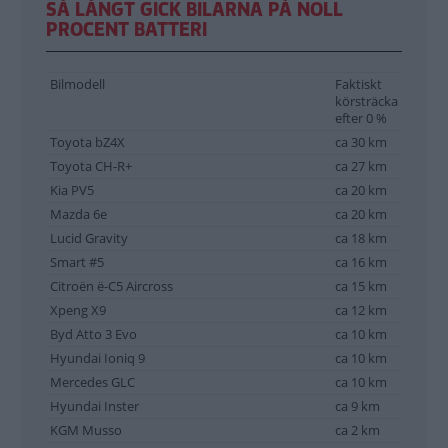
SÅ LÅNGT GICK BILARNA PÅ NOLL
PROCENT BATTERI
Bilmodell
Faktiskt
körsträcka
efter 0 %
Toyota bZ4X
ca 30 km
Toyota CH-R+
ca 27 km
Kia PV5
ca 20 km
Mazda 6e
ca 20 km
Lucid Gravity
ca 18 km
Smart #5
ca 16 km
Citroën ë-C5 Aircross
ca 15 km
Xpeng X9
ca 12 km
Byd Atto 3 Evo
ca 10 km
Hyundai Ioniq 9
ca 10 km
Mercedes GLC
ca 10 km
Hyundai Inster
ca 9 km
KGM Musso
ca 2 km