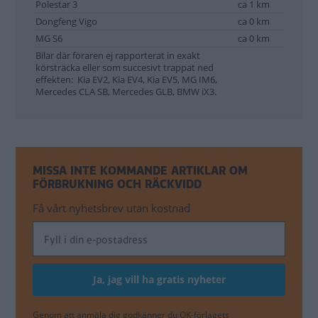
Polestar 3
ca 1 km
Dongfeng Vigo
ca 0 km
MG S6
ca 0 km
Bilar där föraren ej rapporterat in exakt
körsträcka eller som succesivt trappat ned
effekten: Kia EV2, Kia EV4, Kia EV5, MG IM6,
Mercedes CLA SB, Mercedes GLB, BMW iX3.
MISSA INTE KOMMANDE ARTIKLAR OM
FÖRBRUKNING OCH RÄCKVIDD
Få vårt nyhetsbrev utan kostnad
Genom att anmäla dig godkänner du OK-förlagets