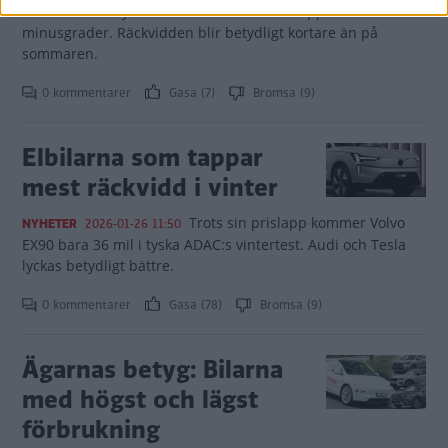
norska NAF:s nya vintertest som kördes i upp till 30
minusgrader. Räckvidden blir betydligt kortare än på
sommaren.
0 kommentarer
Gasa (7)
Bromsa (9)
Elbilarna som tappar
mest räckvidd i vinter
Trots sin prislapp kommer Volvo
NYHETER
2026-01-26 11:50
EX90 bara 36 mil i tyska ADAC:s vintertest. Audi och Tesla
lyckas betydligt bättre.
0 kommentarer
Gasa (78)
Bromsa (9)
Ägarnas betyg: Bilarna
med högst och lägst
förbrukning