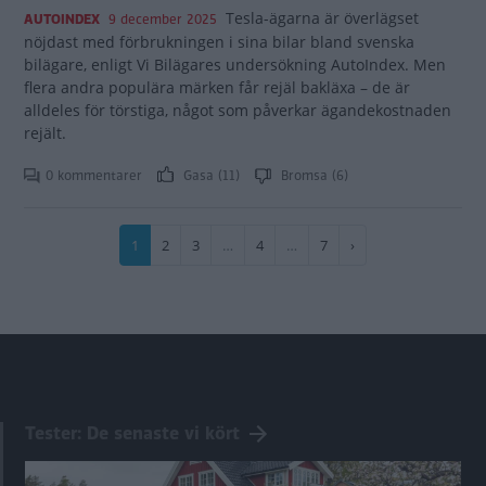
Tesla-ägarna är överlägset
AUTOINDEX
9 december 2025
nöjdast med förbrukningen i sina bilar bland svenska
bilägare, enligt Vi Bilägares undersökning AutoIndex. Men
flera andra populära märken får rejäl bakläxa – de är
alldeles för törstiga, något som påverkar ägandekostnaden
rejält.
0 kommentarer
Gasa (11)
Bromsa (6)
Paginering
Nuvarande
1
Sida
2
Sida
3
…
Sida
4
…
Sida
7
Nästa
›
sida
sida
Tester: De senaste vi kört