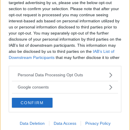
targeted advertising by us, please use the below opt-out
section to confirm your selection. Please note that after your
0 kommentarer
Gasa (9)
Bromsa (4)
opt-out request is processed you may continue seeing
interest-based ads based on personal information utilized by
Volvos knep ger
us or personal information disclosed to third parties prior to
your opt-out. You may separately opt-out of the further
snabbare laddning på
disclosure of your personal information by third parties on the
vintern
IAB’s list of downstream participants. This information may
also be disclosed by us to third parties on the
IAB’s List of
En smart algoritm och ny
NYHETER
2026-01-30 14:07
Downstream Participants
that may further disclose it to other
batteriteknik ska göra att laddpauserna i kallt väder går
third parties.
snabbare än med äldre elbilar.
Please note that this website/app uses one or more Google
Personal Data Processing Opt Outs
services and may gather and store information including but
0 kommentarer
Gasa (17)
Bromsa (5)
not limited to your visit or usage behaviour. You may click to
Google consents
grant or deny consent to Google and its third-party tags to
Räckviddstest 2026: Så
use your data for below specified purposes in below Google
CONFIRM
consent section.
klarar elbilarna
vinterkylan
Data Deletion
Data Access
Privacy Policy
Det blev tufft för många elbilar i
NYHETER
2026-01-29 10:12