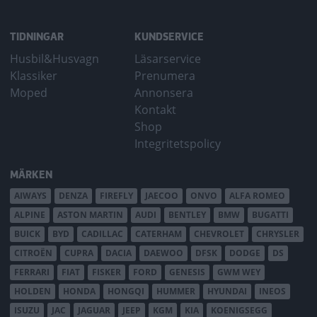
TIDNINGAR
KUNDSERVICE
Husbil&Husvagn
Läsarservice
Klassiker
Prenumera
Moped
Annonsera
Kontakt
Shop
Integritetspolicy
MÄRKEN
AIWAYS
DENZA
FIREFLY
JAECOO
ONVO
ALFA ROMEO
ALPINE
ASTON MARTIN
AUDI
BENTLEY
BMW
BUGATTI
BUICK
BYD
CADILLAC
CATERHAM
CHEVROLET
CHRYSLER
CITROËN
CUPRA
DACIA
DAEWOO
DFSK
DODGE
DS
FERRARI
FIAT
FISKER
FORD
GENESIS
GWM WEY
HOLDEN
HONDA
HONGQI
HUMMER
HYUNDAI
INEOS
ISUZU
JAC
JAGUAR
JEEP
KGM
KIA
KOENIGSEGG