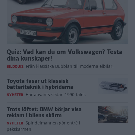
Quiz: Vad kan du om Volkswagen? Testa
dina kunskaper!
Från klassiska Bubblan till moderna elbilar.
BILDQUIZ
Toyota fasar ut klassisk
batteriteknik i hybriderna
Har använts sedan 1990-talet.
NYHETER
Trots löftet: BMW börjar visa
reklam i bilens skärm
Spindelmannen gör entré i
NYHETER
pekskärmen.