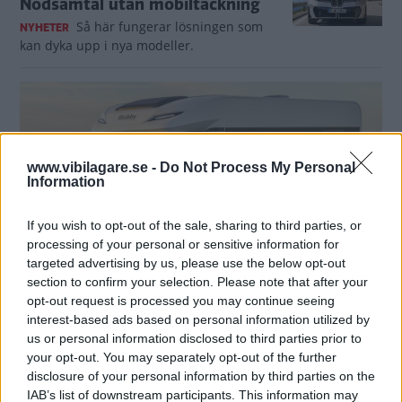
Nödsamtal utan mobiltäckning
Så här fungerar lösningen som
NYHETER
kan dyka upp i nya modeller.
www.vibilagare.se -
Do Not Process My Personal
Information
If you wish to opt-out of the sale, sharing to third parties, or
processing of your personal or sensitive information for
targeted advertising by us, please use the below opt-out
section to confirm your selection. Please note that after your
Jätteökning för husbilar: Rusar mer än 50
opt-out request is processed you may continue seeing
procent
interest-based ads based on personal information utilized by
us or personal information disclosed to third parties prior to
Men det finns en brasklapp bakom siffrorna.
NYHETER
your opt-out. You may separately opt-out of the further
disclosure of your personal information by third parties on the
EU:s tuffare krav stoppar Land
IAB’s list of downstream participants. This information may