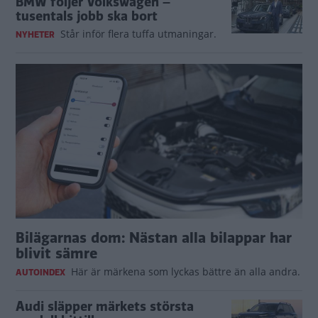
BMW följer Volkswagen –
tusentals jobb ska bort
Står inför flera tuffa utmaningar.
NYHETER
Bilägarnas dom: Nästan alla bilappar har
blivit sämre
Här är märkena som lyckas bättre än alla andra.
AUTOINDEX
Audi släpper märkets största