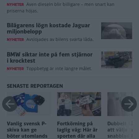
Även dieseln blir billigare – men snart kan
NYHETER
priserna höjas.
Bilägarens lögn kostade Jaguar
miljonbelopp
Avslöjades av bilens svarta låda.
NYHETER
BMW siktar inte på fem stjärnor
i krocktest
Toppbetyg är inte längre målet.
NYHETER
SENASTE REPORTAGEN
Vanlig svensk P-
Fortkörning på
Dubbelt så d
skiva kan ge
laglig väg: Här är
att välja fel
böter utomlands
sporten där alla
snabbladdare 