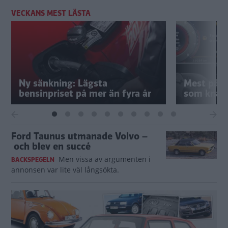
VECKANS MEST LÄSTA
Ny sänkning: Lägsta
Mest pålit
bensinpriset på mer än fyra år
som knapp
Ford Taunus utmanade Volvo –
och blev en succé
Men vissa av argumenten i
BACKSPEGELN
annonsen var lite väl långsökta.