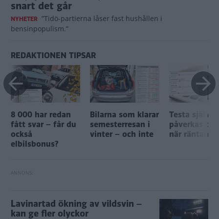
snart det går
”Tidö-partierna låser fast hushållen i
NYHETER
bensinpopulism.”
REDAKTIONEN TIPSAR
8 000 har redan
Bilarna som klarar
Testa själv: 
fått svar – får du
semesterresan i
påverkas bil
också
vinter – och inte
när räntan ä
elbilsbonus?
Lavinartad ökning av vildsvin –
kan ge fler olyckor