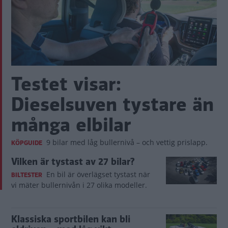
Testet visar:
Dieselsuven tystare än
många elbilar
9 bilar med låg bullernivå – och vettig prislapp.
KÖPGUIDE
Vilken är tystast av 27 bilar?
En bil är överlägset tystast när
BILTESTER
vi mäter bullernivån i 27 olika modeller.
Klassiska sportbilen kan bli