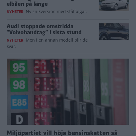
elbilen på länge
Ny snikversion med stålfälgar.
NYHETER
Audi stoppade omstridda
”Volvohandtag” i sista stund
Men i en annan modell blir de
NYHETER
kvar.
Miljöpartiet vill höja bensinskatten så