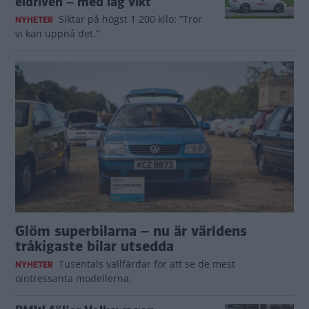
eldriven – med låg vikt
Siktar på högst 1 200 kilo: ”Tror
NYHETER
vi kan uppnå det.”
Glöm superbilarna – nu är världens
tråkigaste bilar utsedda
Tusentals vallfärdar för att se de mest
NYHETER
ointressanta modellerna.