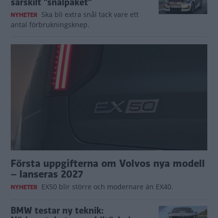
särskilt ”snålpaket”
Ska bli extra snål tack vare ett
NYHETER
antal förbrukningsknep.
Första uppgifterna om Volvos nya modell
– lanseras 2027
EX50 blir större och modernare än EX40.
NYHETER
BMW testar ny teknik: