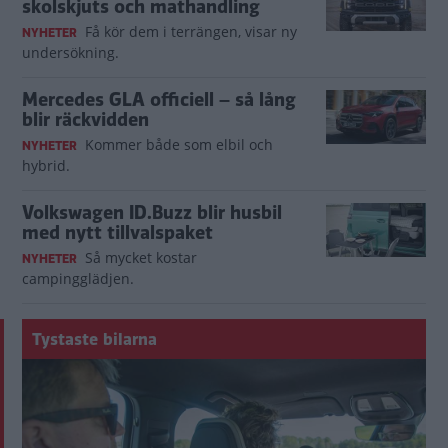
skolskjuts och mathandling
Få kör dem i terrängen, visar ny
NYHETER
undersökning.
Mercedes GLA officiell – så lång
blir räckvidden
Kommer både som elbil och
NYHETER
hybrid.
Volkswagen ID.Buzz blir husbil
med nytt tillvalspaket
Så mycket kostar
NYHETER
campingglädjen.
Tystaste bilarna