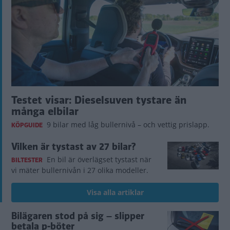
Testet visar: Dieselsuven tystare än
många elbilar
9 bilar med låg bullernivå – och vettig prislapp.
KÖPGUIDE
Vilken är tystast av 27 bilar?
En bil är överlägset tystast när
BILTESTER
vi mäter bullernivån i 27 olika modeller.
Visa alla artiklar
Bilägaren stod på sig – slipper
betala p-böter