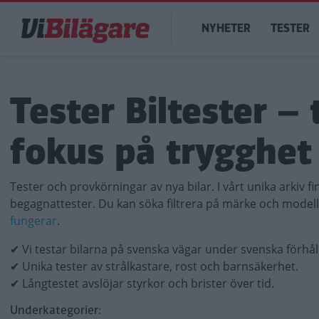
Hoppa
Main
till
NYHETER
TESTER
navigation
huvudinnehåll
Tester Biltester –
fokus på trygghet 
Tester och provkörningar av nya bilar. I vårt unika arkiv f
begagnattester. Du kan söka filtrera på märke och model
fungerar
.
✔ Vi testar bilarna på svenska vägar under svenska förhå
✔ Unika tester av strålkastare, rost och barnsäkerhet.
✔ Långtestet avslöjar styrkor och brister över tid.
Underkategorier: