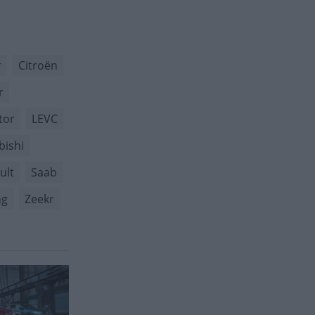
r
Citroën
r
tor
LEVC
bishi
ult
Saab
ng
Zeekr