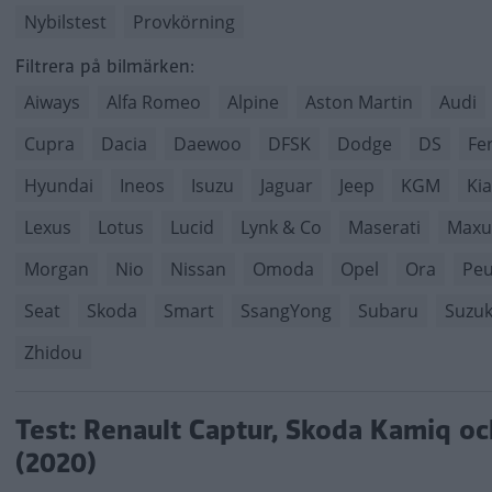
Nybilstest
Provkörning
Filtrera på bilmärken:
Aiways
Alfa Romeo
Alpine
Aston Martin
Audi
Cupra
Dacia
Daewoo
DFSK
Dodge
DS
Fer
Hyundai
Ineos
Isuzu
Jaguar
Jeep
KGM
Kia
Lexus
Lotus
Lucid
Lynk & Co
Maserati
Maxu
Morgan
Nio
Nissan
Omoda
Opel
Ora
Peu
Seat
Skoda
Smart
SsangYong
Subaru
Suzuk
Zhidou
Test: Renault Captur, Skoda Kamiq o
(2020)