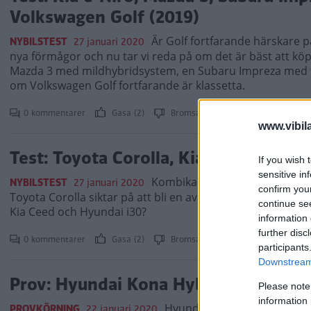
Volkswagen Golf (2019)
Är Golf fortfarande härskare p
NYBILSTEST
27 januari 2020
nya förmågor och nu tar vi reda på om det är bäst att kö
Mazda 3 med mildhybridsystem, en Subaru Impreza med fyrh
om Volkswagen Golf fortfarande är klassetta.
0 kommentarer
Gasa (2)
Bromsa (2)
www.vibil
Test: Toyota Corolla, Kia Ceed, Hyund
If you wish 
sensitive in
Kombikarossen behåller sitt g
NYBILSTEST
27 januari 2020
confirm you
Toyota Corolla siktar på att bli en av favoriterna – hur 
continue se
Kia Ceed och Hyundai i30?
information 
further disc
0 kommentarer
Gasa (2)
Bromsa (1)
participants
Downstream 
Prov: Hyundai Kona Hybrid (2019)
Please note
information 
Hyundai har lanserat en hy
PROVKÖRNING
22 januari 2020