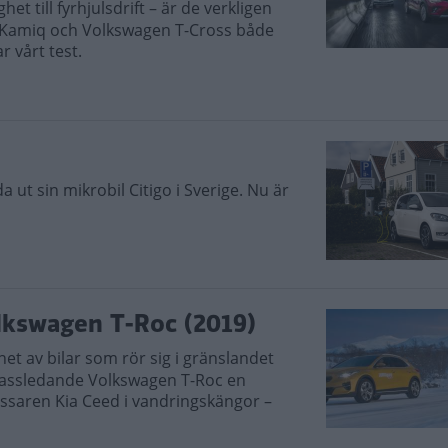
t till fyrhjulsdrift – är de verkligen
da Kamiq och Volkswagen T-Cross både
r vårt test.
 ut sin mikrobil Citigo i Sverige. Nu är
lkswagen T-Roc (2019)
net av bilar som rör sig i gränslandet
 klassledande Volkswagen T-Roc en
ssaren Kia Ceed i vandringskängor –