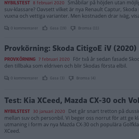
Småbilar på höjden utan möjlighe
NYBILSTEST
8 februari 2020
suv-klassare? Oavsett vilket är nya Renault Captur, Sko
vuxna och vettiga varianter. Men kostnaden drar iväg, visa
0 kommentarer
Gasa (19)
Bromsa (11)
Provkörning: Skoda CitigoE iV (2020)
För två år sedan fasade Skoda
PROVKÖRNING
7 februari 2020
den tillbaka som eldriven och blir Skodas första elbil.
0 kommentarer
Gasa (3)
Bromsa (4)
Test: Kia XCeed, Mazda CX-30 och Vo
Det går snart tretton på dussi
NYBILSTEST
30 januari 2020
mellan suv och personbil. Vi beger oss norrut för att ge
utmaning i form av nya Mazda CX-30 och populära Golfkla
XCeed.