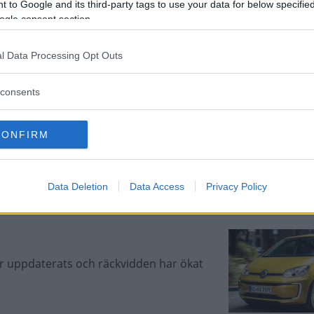
 to Google and its third-party tags to use your data for below specifi
ionen. En bra kompromiss?
ogle consent section.
l Data Processing Opt Outs
aru Impreza, Toyota
consents
annat bränsleförbrukning, bilekonomi,
CONFIRM
 krocksäkerhet och utrustning i de fem
Data Deletion
Data Access
Privacy Policy
r uppdaterats och räckvidden har ökat