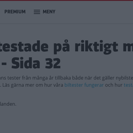
PREMIUM
MENY
 testade på riktigt 
- Sida 32
inns tester från många år tillbaka både när det gäller nybilst
l. Läs gärna mer om hur våra
biltester fungerar
och hur
test
llanden.