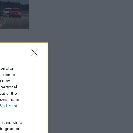
sonal or
ection to
ou may
 personal
out of the
 downstream
B’s List of
er and store
to grant or