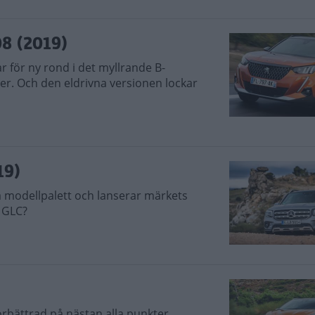
8 (2019)
 för ny rond i det myllrande B-
r. Och den eldrivna versionen lockar
19)
 modellpalett och lanserar märkets
h GLC?
örbättrad på nästan alla punkter.