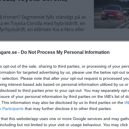
å tronen? Segmentet fylls ständigt på av
pa en Toyota Corolla med hybriddrift, en
julsdrift, en eldriven Kia e-Niro eller
agare.se -
Do Not Process My Personal Information
ai i30 (2019)
to opt-out of the sale, sharing to third parties, or processing of your per
formation for targeted advertising by us, please use the below opt-out s
repp om köparna även i suv-tider. Nya
r selection. Please note that after your opt-out request is processed y
klarar den matchen mot populära val som
eing interest-based ads based on personal information utilized by us or
disclosed to third parties prior to your opt-out. You may separately opt-
losure of your personal information by third parties on the IAB’s list of
. This information may also be disclosed by us to third parties on the
IA
Participants
that may further disclose it to other third parties.
 that this website/app uses one or more Google services and may gath
including but not limited to your visit or usage behaviour. You may click 
bridversion av kompaktsuven Kona, som