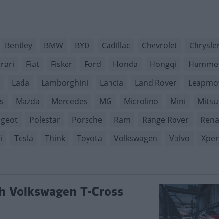
Bentley
BMW
BYD
Cadillac
Chevrolet
Chrysle
rari
Fiat
Fisker
Ford
Honda
Hongqi
Humme
Lada
Lamborghini
Lancia
Land Rover
Leapmo
s
Mazda
Mercedes
MG
Microlino
Mini
Mitsu
geot
Polestar
Porsche
Ram
Range Rover
Rena
i
Tesla
Think
Toyota
Volkswagen
Volvo
Xpe
ch Volkswagen T-Cross