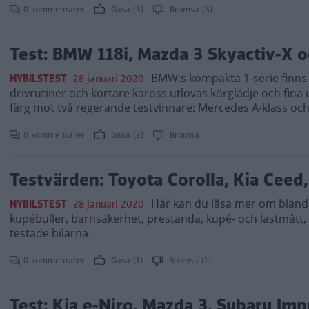
0 kommentarer
Gasa (3)
Bromsa (5)
Test: BMW 118i, Mazda 3 Skyactiv-X 
BMW:s kompakta 1-serie finns 
NYBILSTEST
28 januari 2020
drivrutiner och kortare kaross utlovas körglädje och fin
färg mot två regerande testvinnare: Mercedes A-klass oc
0 kommentarer
Gasa (2)
Bromsa
Testvärden: Toyota Corolla, Kia Ceed
Här kan du läsa mer om bland
NYBILSTEST
28 januari 2020
kupébuller, barnsäkerhet, prestanda, kupé- och lastmått,
testade bilarna.
0 kommentarer
Gasa (1)
Bromsa (1)
Test: Kia e-Niro, Mazda 3, Subaru Imp