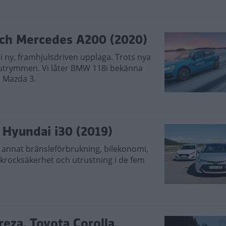
och Mercedes A200 (2020)
i ny, framhjulsdriven upplaga. Trots nya
a utrymmen. Vi låter BMW 118i bekänna
h Mazda 3.
, Hyundai i30 (2019)
 annat bränsleförbrukning, bilekonomi,
 krocksäkerhet och utrustning i de fem
reza, Toyota Corolla,