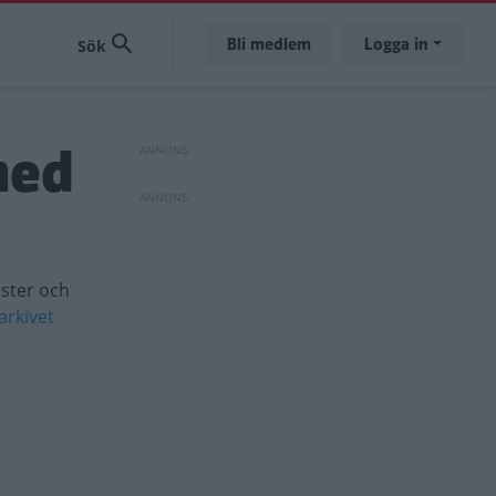
Bli medlem
Logga in
med
ester och
arkivet