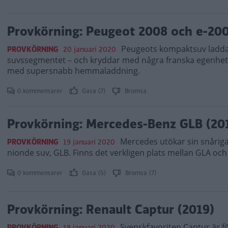
Provkörning: Peugeot 2008 och e-200
Peugeots kompaktsuv laddar
PROVKÖRNING
20 januari 2020
suvssegmentet – och kryddar med några franska egenhete
med supersnabb hemmaladdning.
0 kommentarer
Gasa (7)
Bromsa
Provkörning: Mercedes-Benz GLB (20
Mercedes utökar sin snåriga
PROVKÖRNING
19 januari 2020
nionde suv, GLB. Finns det verkligen plats mellan GLA oc
0 kommentarer
Gasa (5)
Bromsa (7)
Provkörning: Renault Captur (2019)
Svenskfavoriten Captur är f
PROVKÖRNING
18 januari 2020