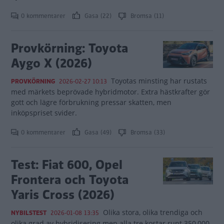
0 kommentarer
Gasa (22)
Bromsa (11)
Provkörning: Toyota
Aygo X (2026)
Toyotas minsting har rustats
PROVKÖRNING
2026-02-27 10:13
med märkets beprövade hybridmotor. Extra hästkrafter gör
gott och lägre förbrukning pressar skatten, men
inköpspriset svider.
0 kommentarer
Gasa (49)
Bromsa (33)
Test: Fiat 600, Opel
Frontera och Toyota
Yaris Cross (2026)
Olika stora, olika trendiga och
NYBILSTEST
2026-01-08 13:35
olika grad av hybridisering men alla tre kostar runt 350 000