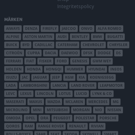
Integritetspolicy
MÄRKEN
AIWAYS
DENZA
FIREFLY
JAECOO
ONVO
ALFA ROMEO
ALPINE
ASTON MARTIN
AUDI
BENTLEY
BMW
BUGATTI
BUICK
BYD
CADILLAC
CATERHAM
CHEVROLET
CHRYSLER
CITROËN
CUPRA
DACIA
DAEWOO
DFSK
DODGE
DS
FERRARI
FIAT
FISKER
FORD
GENESIS
GWM WEY
HOLDEN
HONDA
HONGQI
HUMMER
HYUNDAI
INEOS
ISUZU
JAC
JAGUAR
JEEP
KGM
KIA
KOENIGSEGG
LADA
LAMBORGHINI
LANCIA
LAND ROVER
LEAPMOTOR
LEVC
LEXUS
LINCOLN
LOTUS
LUCID
LYNK & CO
MASERATI
MAXUS
MAZDA
MCLAREN
MERCEDES
MG
MICROLINO
MINI
MITSUBISHI
MORGAN
NIO
NISSAN
OMODA
OPEL
ORA
PEUGEOT
POLESTAR
PORSCHE
QOROS
RAM
RANGE ROVER
RENAULT
RIVIAN
ROLLS-ROYCE
SAAB
SEAT
SKODA
SKYWELL
SMART