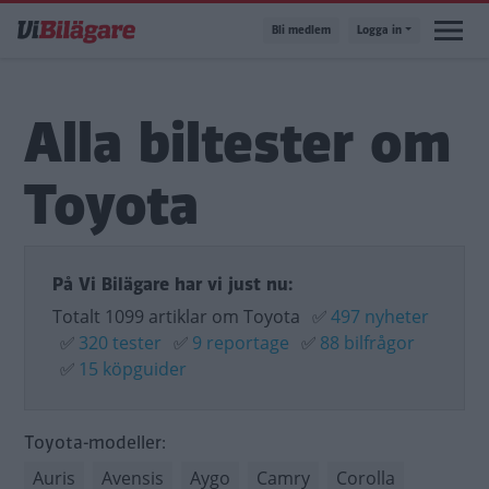
Hoppa
Bli medlem
Logga in
till
huvudinnehåll
Alla biltester om
Toyota
På Vi Bilägare har vi just nu:
Totalt 1099 artiklar om Toyota
✅
497 nyheter
✅
320 tester
✅
9 reportage
✅
88 bilfrågor
✅
15 köpguider
Toyota-modeller:
Auris
Avensis
Aygo
Camry
Corolla