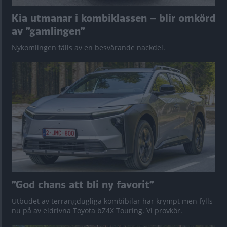
Kia utmanar i kombiklassen – blir omkörd
av ”gamlingen”
Nykomlingen fälls av en besvärande nackdel.
”God chans att bli ny favorit”
Utbudet av terrängdugliga kombibilar har krympt men fylls
nu på av eldrivna Toyota bZ4X Touring. Vi provkör.