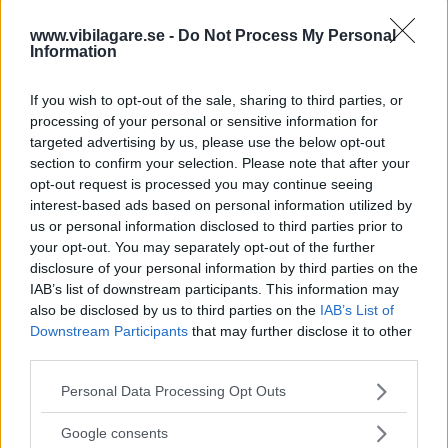
3 kommentarer
Gasa (43)
Bromsa (12)
www.vibilagare.se -
Do Not Process My Personal
Information
Provkörning: Toyota
If you wish to opt-out of the sale, sharing to third parties, or
Yaris Cross (2024)
processing of your personal or sensitive information for
targeted advertising by us, please use the below opt-out
Sedan lanseringen 2021 har Yaris
PROVKÖRNING
26 juni 2024
section to confirm your selection. Please note that after your
Cross seglat upp som etta i klassen för små crossoverbilar.
opt-out request is processed you may continue seeing
Nu får modellen en översyn som knappt syns för ögat men
interest-based ads based on personal information utilized by
Toyota lovar desto mer nyheter under skalet.
us or personal information disclosed to third parties prior to
your opt-out. You may separately opt-out of the further
12 kommentarer
Gasa (56)
Bromsa (54)
disclosure of your personal information by third parties on the
IAB’s list of downstream participants. This information may
Test: Honda CR-V,
also be disclosed by us to third parties on the
IAB’s List of
Downstream Participants
that may further disclose it to other
Renault Espace och
third parties.
Toyota RAV4 (2024)
Please note that this website/app uses one or more Google
Personal Data Processing Opt Outs
services and may gather and store information including but
Får vi be om största möjliga ...
NYBILSTEST
9 april 2024
not limited to your visit or usage behaviour. You may click to
Google consents
utrymme! Vi låter tre upphöjda familjebilar med