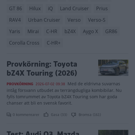
GT 86
Hilux
iQ
Land Cruiser
Prius
RAV4
Urban Cruiser
Verso
Verso-S
Yaris
Mirai
C-HR
bZ4X
Aygo X
GR86
Corolla Cross
C-HR+
Provkörning: Toyota
bZ4X Touring (2026)
Med de eldrivna suvarnas
PROVKÖRNING
2026-07-02 09:38
intåg försvann utbudet av terrängdugliga kombibilar. Nu
fylls tomrummet av Toyota bZ4X Touring som har goda
chanser att bli en svensk favorit.
0 kommentarer
Gasa (33)
Bromsa (161)
Test: Audi Q3, Mazda