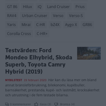
GT 86
Hilux
iQ
Land Cruiser
Prius
RAV4
Urban Cruiser
Verso
Verso-S
Yaris
Mirai
C-HR
bZ4X
Aygo X
GR86
Corolla Cross
C-HR+
Testvärden: Ford
Mondeo Elhybrid, Skoda
Superb, Toyota Camry
Hybrid (2019)
Här kan du läsa mer om bland
NYBILSTEST
19 februari 2020
annat bränsleförbrukning, bilekonomi, kupébuller,
barnsäkerhet, prestanda, kupé- och lastmått, krocksäkerhet
och utrustning i de fem testade bilarna.
0 kommentarer
Gasa (3)
Bromsa (4)