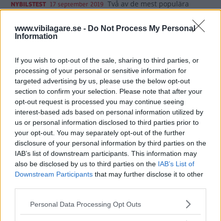
Två av de mest populära
NYBILSTEST
17 september 2019
suvmodellerna i helt nya upplagor möter en tredje som är
nykomling i klassen. En tät kamp mellan Citroën C5 Aircross,
www.vibilagare.se -
Do Not Process My Personal
Honda CR-V Hybrid och Toyota RAV4 stundar.
Information
0 kommentarer
Gasa (4)
Bromsa (1)
If you wish to opt-out of the sale, sharing to third parties, or
processing of your personal or sensitive information for
targeted advertising by us, please use the below opt-out
Provkörning: Toyota
section to confirm your selection. Please note that after your
Camry (2019)
opt-out request is processed you may continue seeing
interest-based ads based on personal information utilized by
Efter 15 års frånvaro låter Toyota
PROVKÖRNING
16 juni 2019
us or personal information disclosed to third parties prior to
den stora sedanen Camry göra comeback i Sverige. Fansen
your opt-out. You may separately opt-out of the further
gläds men vi tror det här främst kommer att bli en
disclosure of your personal information by third parties on the
taxifavorit!
IAB’s list of downstream participants. This information may
also be disclosed by us to third parties on the
IAB’s List of
0 kommentarer
Gasa (10)
Bromsa (1)
Downstream Participants
that may further disclose it to other
third parties.
Provkörning: Toyota
Please note that this website/app uses one or more Google
Personal Data Processing Opt Outs
Corolla (2019)
services and may gather and store information including but