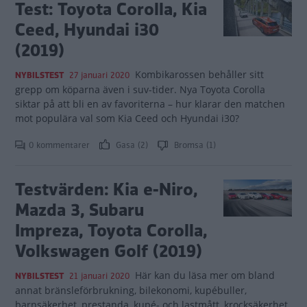
Test: Toyota Corolla, Kia
Ceed, Hyundai i30
(2019)
Kombikarossen behåller sitt
NYBILSTEST
27 januari 2020
grepp om köparna även i suv-tider. Nya Toyota Corolla
siktar på att bli en av favoriterna – hur klarar den matchen
mot populära val som Kia Ceed och Hyundai i30?
0 kommentarer
Gasa (2)
Bromsa (1)
Testvärden: Kia e-Niro,
Mazda 3, Subaru
Impreza, Toyota Corolla,
Volkswagen Golf (2019)
Här kan du läsa mer om bland
NYBILSTEST
21 januari 2020
annat bränsleförbrukning, bilekonomi, kupébuller,
barnsäkerhet, prestanda, kupé- och lastmått, krocksäkerhet