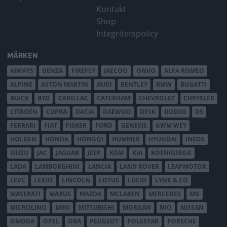
Kontakt
Shop
Integritetspolicy
MÄRKEN
AIWAYS
DENZA
FIREFLY
JAECOO
ONVO
ALFA ROMEO
ALPINE
ASTON MARTIN
AUDI
BENTLEY
BMW
BUGATTI
BUICK
BYD
CADILLAC
CATERHAM
CHEVROLET
CHRYSLER
CITROËN
CUPRA
DACIA
DAEWOO
DFSK
DODGE
DS
FERRARI
FIAT
FISKER
FORD
GENESIS
GWM WEY
HOLDEN
HONDA
HONGQI
HUMMER
HYUNDAI
INEOS
ISUZU
JAC
JAGUAR
JEEP
KGM
KIA
KOENIGSEGG
LADA
LAMBORGHINI
LANCIA
LAND ROVER
LEAPMOTOR
LEVC
LEXUS
LINCOLN
LOTUS
LUCID
LYNK & CO
MASERATI
MAXUS
MAZDA
MCLAREN
MERCEDES
MG
MICROLINO
MINI
MITSUBISHI
MORGAN
NIO
NISSAN
OMODA
OPEL
ORA
PEUGEOT
POLESTAR
PORSCHE