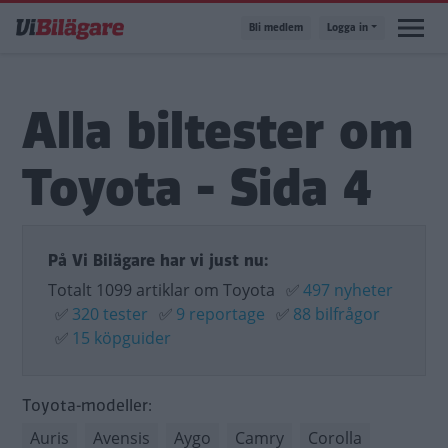
Hoppa
Bli medlem
Logga in
till
huvudinnehåll
Alla biltester om
Toyota - Sida 4
På Vi Bilägare har vi just nu:
Totalt 1099 artiklar om Toyota
✅
497 nyheter
✅
320 tester
✅
9 reportage
✅
88 bilfrågor
✅
15 köpguider
Toyota-modeller:
Auris
Avensis
Aygo
Camry
Corolla