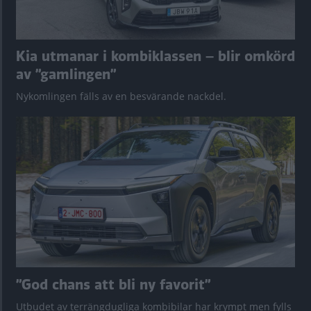
Kia utmanar i kombiklassen – blir omkörd
av ”gamlingen”
Nykomlingen fälls av en besvärande nackdel.
”God chans att bli ny favorit”
Utbudet av terrängdugliga kombibilar har krympt men fylls