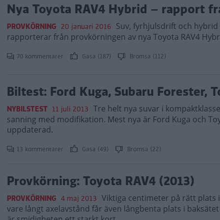
Nya Toyota RAV4 Hybrid – rapport f
Suv, fyrhjulsdrift och hybri
PROVKÖRNING
20 januari 2016
rapporterar från provkörningen av nya Toyota RAV4 Hybr
70 kommentarer
Gasa (187)
Bromsa (112)
Biltest: Ford Kuga, Subaru Forester, 
Tre helt nya suvar i kompaktklassen
NYBILSTEST
11 juli 2013
sanning med modifikation. Mest nya är Ford Kuga och Toy
uppdaterad.
13 kommentarer
Gasa (49)
Bromsa (22)
Provkörning: Toyota RAV4 (2013)
Viktiga centimeter på rätt plats
PROVKÖRNING
4 maj 2013
vare långt axelavstånd får även långbenta plats i baksätet
är smidigheten ett starkt kort.