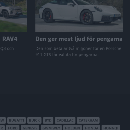
a RAV4
Den ger mest ljud för pengarna
 Q3 och
Den som betalar två miljoner för en Porsche
911 GTS får valuta för pengarna.
MW
BUGATTI
BUICK
BYD
CADILLAC
CATERHAM
ER
FORD
GENESIS
GWM WEY
HOLDEN
HONDA
HONGQI