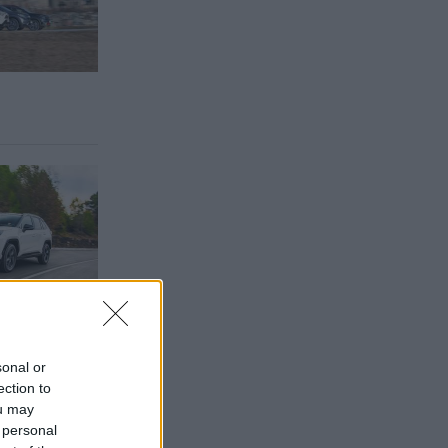
sonal or
ection to
ou may
 personal