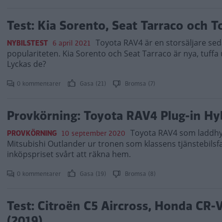
Test: Kia Sorento, Seat Tarraco och 
Toyota RAV4 är en storsäljare se
NYBILSTEST
6 april 2021
populariteten. Kia Sorento och Seat Tarraco är nya, tuffa
Lyckas de?
0 kommentarer
Gasa (21)
Bromsa (7)
Provkörning: Toyota RAV4 Plug-in Hy
Toyota RAV4 som laddhyb
PROVKÖRNING
10 september 2020
Mitsubishi Outlander ur tronen som klassens tjänstebilsfa
inköpspriset svårt att räkna hem.
0 kommentarer
Gasa (19)
Bromsa (8)
Test: Citroën C5 Aircross, Honda CR
(2019)