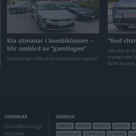
Kia utmanar i kombiklassen –
”God chans
blir omkörd av ”gamlingen”
Utbudet av te
krympt men fy
Nykomlingen fälls av en besvärande nackdel.
bZ4X Touring.
TIDNINGAR
MÄRKEN
Husbil&Husvagn
AIWAYS
DENZA
FIREFLY
JAECOO
Klassiker
CHEVROLET
CHRYSLER
CITROËN
CU