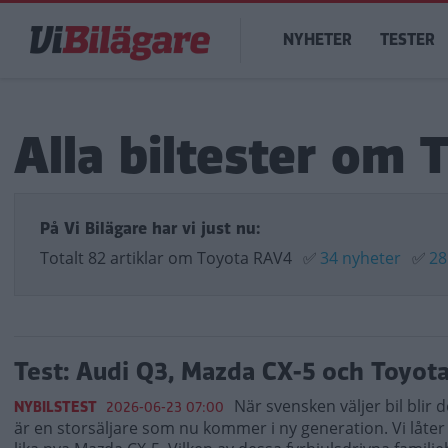
Hoppa
Main
till
NYHETER
TESTER
navigation
huvudinnehåll
Alla biltester om
På Vi Bilägare har vi just nu:
Totalt 82 artiklar om Toyota RAV4
✅
34 nyheter
✅
28
Test: Audi Q3, Mazda CX-5 och Toyot
När svensken väljer bil blir
NYBILSTEST
2026-06-23 07:00
är en storsäljare som nu kommer i ny generation. Vi låt