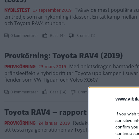
Två av de mest populära su
NYBILSTEST
17 september 2019
en tredje som är nykomling i klassen. En tät kamp mellan
och Toyota RAV4 stundar.
0 kommentarer
Gasa (4)
Bromsa (1)
Provkörning: Toyota RAV4 (2019)
Med anletsdragen hämtade frå
PROVKÖRNING
23 mars 2019
bränsleeffektiv hybriddrift tar Toyota upp kampen i suva
fiender som VW Tiguan och Volvo XC60?
0 kommentarer
Gasa (14)
Bromsa (6)
www.vibil
Toyota RAV4 – rapport från provkör
If you wish 
sensitive in
Redaktionen skickade ner T
PROVKÖRNING
24 januari 2019
confirm you
att testa nya generationen av Toyota RAV4. Se video från
continue se