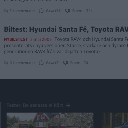
5 kommentarer
Gasa (24)
Bromsa (16)
Biltest: Hyundai Santa Fé, Toyota RA
Toyota RAV4 och Hyundai Santa Fé ä
NYBILSTEST
3 maj 2006
presenterats i nya versioner. Större, starkare och dyrar
generationen RAV4 från världsjätten Toyota?
0 kommentarer
Gasa (5)
Bromsa (3)
Tester: De senaste vi kört