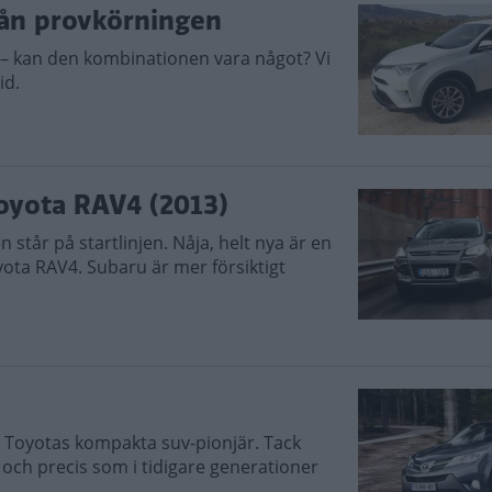
rån provkörningen
d – kan den kombinationen vara något? Vi
id.
Toyota RAV4 (2013)
 står på startlinjen. Nåja, helt nya är en
ota RAV4. Subaru är mer försiktigt
 i Toyotas kompakta suv-pionjär. Tack
 och precis som i tidigare generationer