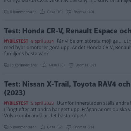
lika nya Mazda CX-5. Vilken av dessa fyrhjulsdrivna familj
0 kommentarer
Gasa (16)
Bromsa (40)
Test: Honda CR-V, Renault Espace oc
Får vi be om största möjliga ... ut
NYBILSTEST
9 april 2024
med hybridmotorer göra upp. Är det Honda CR-V, Renault
familjens bästa vän?
15 kommentarer
Gasa (38)
Bromsa (62)
Test: Nissan X-Trail, Toyota RAV4 oc
(2023)
Utanför innerstaden ställs andra k
NYBILSTEST
5 april 2023
i långt efter att andra har gett upp. Frågan är om du ska 
Volvokombi ändå är det bästa köpet?
5 kommentarer
Gasa (37)
Bromsa (24)