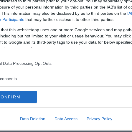
disclosed to third parties prior to your opt-out. You may separately opt-
losure of your personal information by third parties on the IAB’s list of
. This information may also be disclosed by us to third parties on the
IA
Participants
that may further disclose it to other third parties.
RAV4 (2016)
 that this website/app uses one or more Google services and may gath
kombi och högbyggd suv finns den så
including but not limited to your visit or usage behaviour. You may click 
4 Hybrid är tre vassa nykomlingar i en
 to Google and its third-party tags to use your data for below specifi
ogle consent section.
l Data Processing Opt Outs
oyota RAV4 (2016)
consents
för alla de här tre modellerna att
Här kan du läsa mer om bland annat
CONFIRM
, prestanda, kupé- och lastmått,
och Toyota RAV4.
Data Deletion
Data Access
Privacy Policy