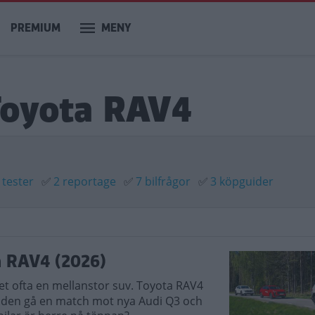
PREMIUM
MENY
 Toyota RAV4
 tester
✅
2 reportage
✅
7 bilfrågor
✅
3 köpguider
a RAV4 (2026)
 det ofta en mellanstor suv. Toyota RAV4
er den gå en match mot nya Audi Q3 och