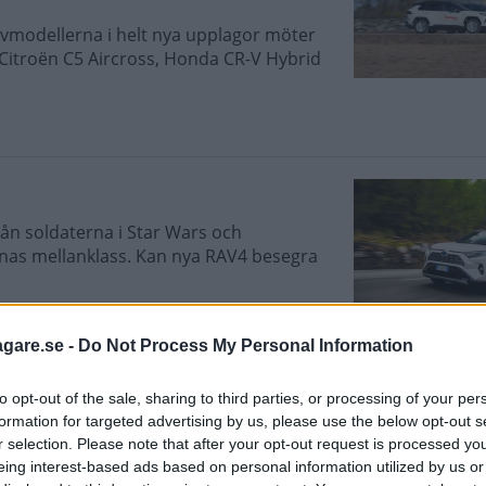
vmodellerna i helt nya upplagor möter
 Citroën C5 Aircross, Honda CR-V Hybrid
n soldaterna i Star Wars och
rnas mellanklass. Kan nya RAV4 besegra
agare.se -
Do Not Process My Personal Information
ningen
to opt-out of the sale, sharing to third parties, or processing of your per
formation for targeted advertising by us, please use the below opt-out s
ommy Wahlström till spanska skogar för
r selection. Please note that after your opt-out request is processed y
 provkörningen!
eing interest-based ads based on personal information utilized by us or