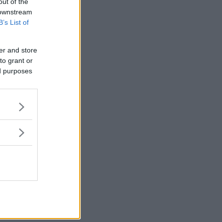
out of the
 downstream
B’s List of
er and store
to grant or
ed purposes