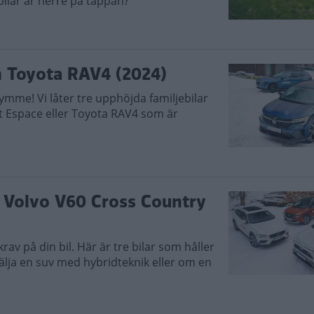
ebilar är herre på täppan?
h Toyota RAV4 (2024)
rymme! Vi låter tre upphöjda familjebilar
 Espace eller Toyota RAV4 som är
h Volvo V60 Cross Country
rav på din bil. Här är tre bilar som håller
välja en suv med hybridteknik eller om en