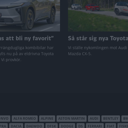
 att bli ny favorit”
Så står sig nya Toyot
rrängdugliga kombibilar har
Vi ställe nykomlingen mot Audi
lls nu på av eldrivna Toyota
Mazda CX-5.
 Vi provkör.
ONVO
ALFA ROMEO
ALPINE
ASTON MARTIN
AUDI
BENTLEY
B
PRA
DACIA
DAEWOO
DFSK
DODGE
DS
FERRARI
FIAT
FISK