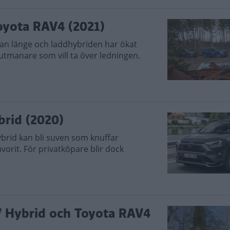
Toyota RAV4 (2021)
dan länge och laddhybriden har ökat
 utmanare som vill ta över ledningen.
brid (2020)
rid kan bli suven som knuffar
vorit. För privatköpare blir dock
-V Hybrid och Toyota RAV4