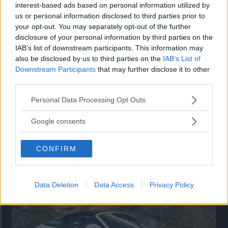
Utbudet av terrängdugliga kombibilar har krympt men fylls
interest-based ads based on personal information utilized by
nu på av eldrivna Toyota bZ4X Touring. Vi provkör.
us or personal information disclosed to third parties prior to
your opt-out. You may separately opt-out of the further
disclosure of your personal information by third parties on the
IAB’s list of downstream participants. This information may
also be disclosed by us to third parties on the
IAB’s List of
Downstream Participants
that may further disclose it to other
third parties.
Please note that this website/app uses one or more Google
Personal Data Processing Opt Outs
services and may gather and store information including but
not limited to your visit or usage behaviour. You may click to
Google consents
grant or deny consent to Google and its third-party tags to
use your data for below specified purposes in below Google
Så står sig nya Toyota RAV4
CONFIRM
consent section.
Vi ställe nykomlingen mot Audi Q3 och Mazda CX-5.
Data Deletion
Data Access
Privacy Policy