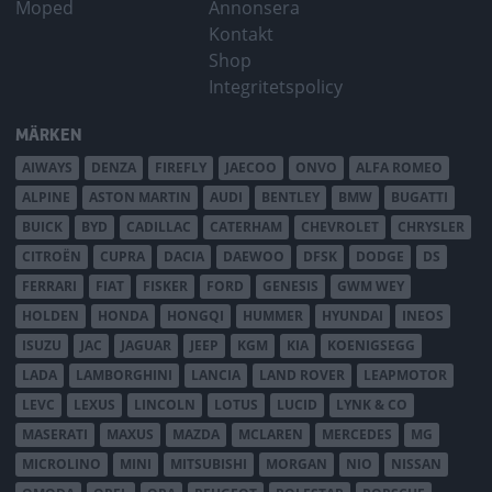
Moped
Annonsera
Kontakt
Shop
Integritetspolicy
MÄRKEN
AIWAYS
DENZA
FIREFLY
JAECOO
ONVO
ALFA ROMEO
ALPINE
ASTON MARTIN
AUDI
BENTLEY
BMW
BUGATTI
BUICK
BYD
CADILLAC
CATERHAM
CHEVROLET
CHRYSLER
CITROËN
CUPRA
DACIA
DAEWOO
DFSK
DODGE
DS
FERRARI
FIAT
FISKER
FORD
GENESIS
GWM WEY
HOLDEN
HONDA
HONGQI
HUMMER
HYUNDAI
INEOS
ISUZU
JAC
JAGUAR
JEEP
KGM
KIA
KOENIGSEGG
LADA
LAMBORGHINI
LANCIA
LAND ROVER
LEAPMOTOR
LEVC
LEXUS
LINCOLN
LOTUS
LUCID
LYNK & CO
MASERATI
MAXUS
MAZDA
MCLAREN
MERCEDES
MG
MICROLINO
MINI
MITSUBISHI
MORGAN
NIO
NISSAN