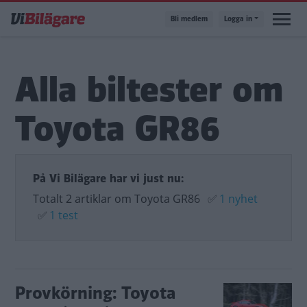
Hoppa
Bli medlem
Logga in
till
huvudinnehåll
Alla biltester om
Toyota GR86
På Vi Bilägare har vi just nu:
Totalt 2 artiklar om Toyota GR86
✅
1 nyhet
✅
1 test
Provkörning: Toyota