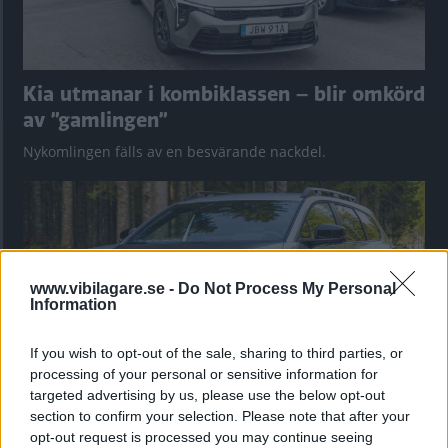
Kia utmanar i kombiklassen – blir omkörd
av ”gamlingen”
Nykomlingen fälls av en besvärande nackdel.
www.vibilagare.se -
Do Not Process My Personal
Information
If you wish to opt-out of the sale, sharing to third parties, or
processing of your personal or sensitive information for
targeted advertising by us, please use the below opt-out
section to confirm your selection. Please note that after your
”God chans att bli ny favorit”
opt-out request is processed you may continue seeing